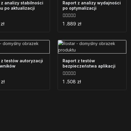
 z analizy stabilności
Raport z analizy wydajności
u po aktualizacji
po optymalizacji
0
8
zł
1 .889
zł
z
5
 z testów autoryzacji
Raport z testów
owników
bezpieczeństwa aplikacji
0
3
zł
1 .508
zł
z
5