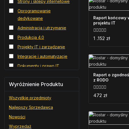
Strony i sklepy internetowe
Oprogramowanie
Raport końcowy 
dedykowane
projektu IT
Administracja i utrzymanie
0
Produkcja 4.0
1 .152
zł
z
5
Projekty IT i zarządzanie
Integracje i automatyzacje
Dokumenty i prawo IT
Raport o zgodnoś
Audyty i analizy
z RODO
Wyróżnienie Produktu
Edukacja i rozwój
0
472
zł
Wszystkie przedmioty
z
5
Najlepszy Sprzedawca
Nowości
Wyprzedaż