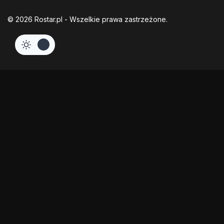
© 2026 Rostar.pl - Wszelkie prawa zastrzeżone.
Hide similarities
Highlight differences
Select the fields to be shown. Others will be hidden. Drag and drop 
Image
SKU
Rating
Price
Stock
Availability
Add to cart
Description