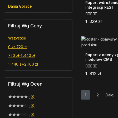
Raport wdrożenio
Dania Gorące
integracji REST
0
1 .329
zł
z
Filtruj Wg Ceny
5
Wszystkie
0
zł
–
720
zł
Raport z oceny z
720
zł
–
1 .440
zł
modułów CMS
1 .440
zł
–
2 .160
zł
0
1 .812
zł
z
5
Filtruj Wg Ocen
1
2
Dalej
(0)
(0)
(0)