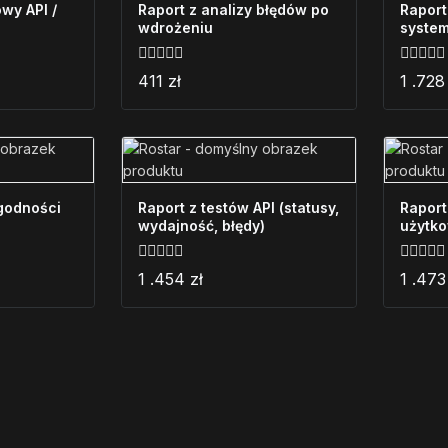
wy API /
Raport z analizy błędów po
Raport
wdrożeniu
system
0
0
411
zł
1 .72
z
z
5
5
godności
Raport z testów API (statusy,
Raport
wydajność, błędy)
użytk
0
0
1 .454
zł
1 .47
z
z
5
5