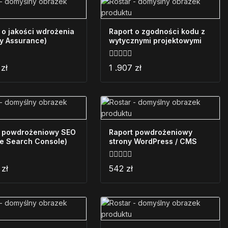
 o jakości wdrożenia
Raport o zgodności kodu z
ty Assurance)
wytycznymi projektowymi
0
9
zł
1 .907
zł
z
5
t powdrożeniowy SEO
Raport powdrożeniowy
e Search Console)
strony WordPress / CMS
0
3
zł
542
zł
z
5