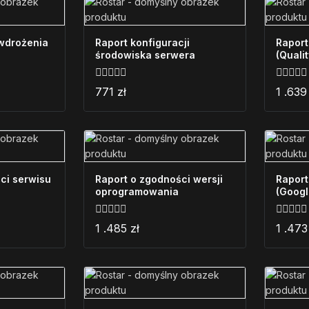
wdrożenia
Raport konfiguracji
Raport
środowiska serwera
(Quali
0
0
771
zł
1 .63
z
z
5
5
ci serwisu
Raport o zgodności wersji
Rapor
oprogramowania
(Googl
0
0
1 .485
zł
1 .47
z
z
5
5