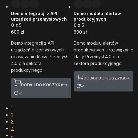
Demo integracji z API
Demo modułu alertów
urządzeń przemysłowych
produkcyjnych
0
z 5
0
z 5
600
zł
600
zł
Demo integracji z API
Demo modułu alertów
urządzeń przemysłowych –
produkcyjnych – rozwiązanie
rozwiązanie klasy Przemysł
klasy Przemysł 4.0 dla
4.0 dla sektora
sektora produkcyjnego.
produkcyjnego.
DODAJ DO KOSZYKA
DODAJ DO KOSZYKA
1
2
3
4
…