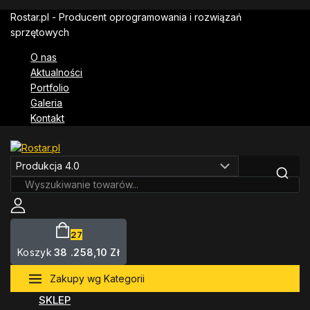
Skip
Rostar.pl - Producent oprogramowania i rozwiązań
to
sprzętowych
content
O nas
Aktualności
Portfolio
Galeria
Kontakt
Szukaj:
27
Koszyk
38 .258,10
Zł
Zakupy wg Kategorii
SKLEP