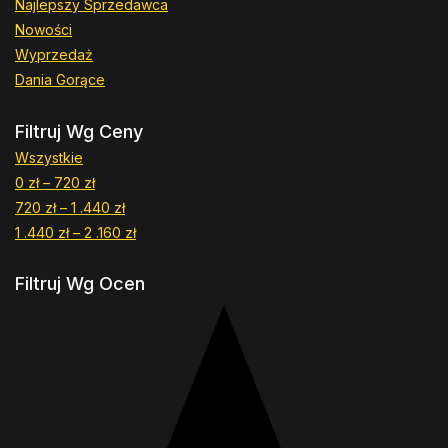
Najlepszy Sprzedawca
Nowości
Wyprzedaż
Dania Gorące
Filtruj Wg Ceny
Wszystkie
0
zł
–
720
zł
Zakres
720
zł
–
1 .440
cen:
zł
Zakres
1 .440
zł
–
2 .160
od
cen:
zł
Zakres
0 zł
od
cen:
Filtruj Wg Ocen
do
720 zł
od
720 zł
do
1
1
.440 zł
.440 zł
do
2
.160 zł