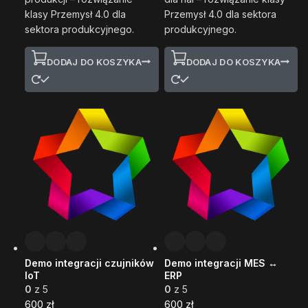
klasy Przemysł 4.0 dla
Przemysł 4.0 dla sektora
sektora produkcyjnego.
produkcyjnego.
DODAJ DO KOSZYKA
DODAJ DO KOSZYKA
Demo integracji czujników
Demo integracji MES ↔
IoT
ERP
0
z 5
0
z 5
600
zł
600
zł