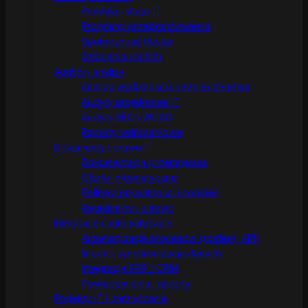
Praktyki i staże IT
Programy przebranżowienia
Społeczność Rostar
Szkolenia dla firm
Audyty i analizy
Analizy wydajności i bezpieczeństwa
Audyty projektowe IT
Audyty SEO i WCAG
Raporty wdrożeniowe
Dokumenty i prawo IT
Dokumentacja przetargowa
Oferty informatyczne
Polityka prywatności i cookies
Regulaminy i umowy
Integracje i automatyzacje
Automatyzacja procesów (spidery, API)
Import i synchronizacja danych
Integracje ERP / CRM
Powiadomienia i raporty
Projekty IT i zarządzanie