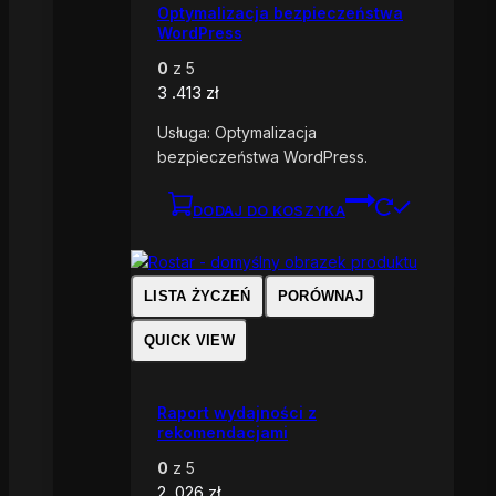
Optymalizacja bezpieczeństwa
WordPress
0
z 5
3 .413
zł
Usługa: Optymalizacja
bezpieczeństwa WordPress.
DODAJ DO KOSZYKA
LISTA ŻYCZEŃ
PORÓWNAJ
QUICK VIEW
Raport wydajności z
rekomendacjami
0
z 5
2 .026
zł