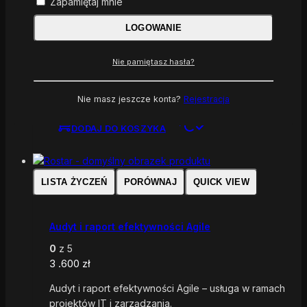
Zapamiętaj mnie
Analiza blokad i impedimentów
LOGOWANIE
0
z 5
2 .400
zł
Nie pamiętasz hasła?
Analiza blokad i impedimentów – usługa w ramach
projektów IT i zarządzania.
Nie masz jeszcze konta?
Rejestracja
DODAJ DO KOSZYKA
LISTA ŻYCZEŃ
PORÓWNAJ
QUICK VIEW
Audyt i raport efektywności Agile
0
z 5
3 .600
zł
Audyt i raport efektywności Agile – usługa w ramach
projektów IT i zarządzania.