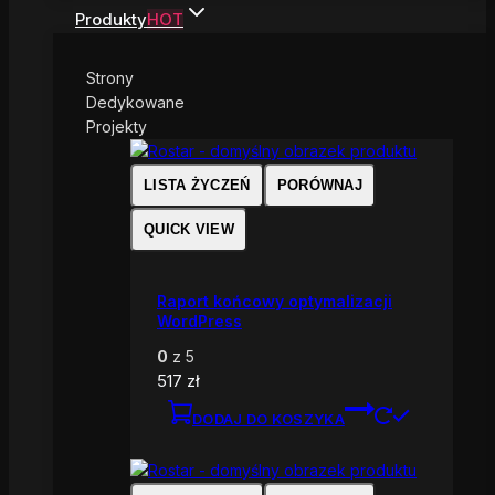
Produkty
HOT
Strony
Dedykowane
Projekty
LISTA ŻYCZEŃ
PORÓWNAJ
QUICK VIEW
Raport końcowy optymalizacji
WordPress
0
z 5
517
zł
DODAJ DO KOSZYKA