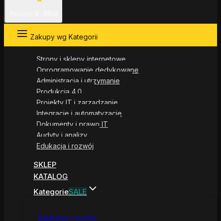
Koszyk
0
.00zł
Zakupy wg Kategorii
Strony i sklepy internetowe
Oprogramowanie dedykowane
Administracja i utrzymanie
Produkcja 4.0
Projekty IT i zarządzanie
Integracje i automatyzacje
Dokumenty i prawo IT
Audyty i analizy
Edukacja i rozwój
SKLEP
KATALOG
Kategorie
SALE
Edukacja i rozwój