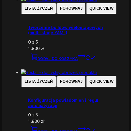
LISTA ŻYCZEŃ
PORÓWNAJ
QUICK VIEW
Tworzenie buildów wieloetapowych
(multi-stage YAML)
0
z 5
1 .800
zł
DODAJ DO KOSZYKA
LISTA ŻYCZEŃ
PORÓWNAJ
QUICK VIEW
Konfiguracja powiadomień i reguł
automatyzacji
0
z 5
1 .800
zł