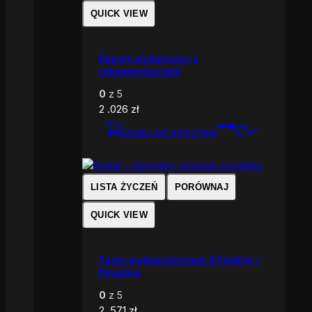
QUICK VIEW
Raport wydajności z
rekomendacjami
0
z 5
2 .026
zł
DODAJ DO KOSZYKA
LISTA ŻYCZEŃ
PORÓWNAJ
QUICK VIEW
Testy wydajnościowe GTmetrix /
Pingdom
0
z 5
2 .571
zł