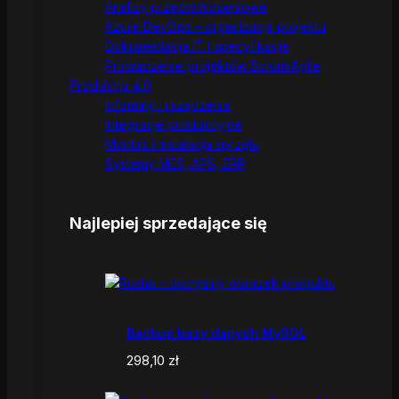
Analizy przedwdrożeniowe
Azure DevOps – organizacja projektu
Dokumentacja IT i specyfikacje
Prowadzenie projektów Scrum/Agile
Produkcja 4.0
Infomaty i urządzenia
Integracje produkcyjne
Montaż i instalacja sprzętu
Systemy MES, APS, ERP
Najlepiej sprzedające się
Backup bazy danych MySQL
298,10
zł