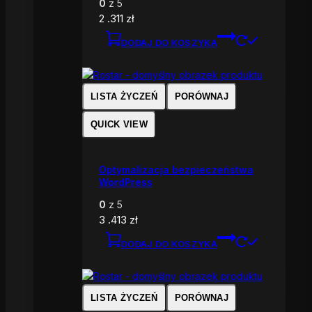
0
z 5
2 .311
zł
DODAJ DO KOSZYKA
LISTA ŻYCZEŃ
PORÓWNAJ
QUICK VIEW
Optymalizacja bezpieczeństwa
WordPress
0
z 5
3 .413
zł
DODAJ DO KOSZYKA
LISTA ŻYCZEŃ
PORÓWNAJ