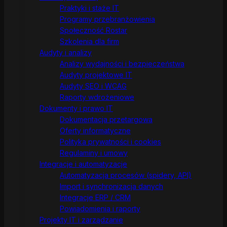
Praktyki i staże IT
Programy przebranżowienia
Społeczność Rostar
Szkolenia dla firm
Audyty i analizy
Analizy wydajności i bezpieczeństwa
Audyty projektowe IT
Audyty SEO i WCAG
Raporty wdrożeniowe
Dokumenty i prawo IT
Dokumentacja przetargowa
Oferty informatyczne
Polityka prywatności i cookies
Regulaminy i umowy
Integracje i automatyzacje
Automatyzacja procesów (spidery, API)
Import i synchronizacja danych
Integracje ERP / CRM
Powiadomienia i raporty
Projekty IT i zarządzanie