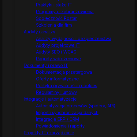
Praktyki i staże IT
Programy przebranżowienia
Społeczność Rostar
Szkolenia dla firm
Audyty i analizy
Analizy wydajności i bezpieczeństwa
Audyty projektowe IT
Audyty SEO i WCAG
Raporty wdrożeniowe
Dokumenty i prawo IT
Dokumentacja przetargowa
Oferty informatyczne
Polityka prywatności i cookies
Regulaminy i umowy
Integracje i automatyzacje
Automatyzacja procesów (spidery, API)
Import i synchronizacja danych
Integracje ERP / CRM
Powiadomienia i raporty
Projekty IT i zarządzanie