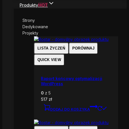
Produkty
HOT
Strony
Dedykowane
Projekty
LISTA ŻYCZEŃ
PORÓWNAJ
QUICK VIEW
Raport końcowy optymalizacji
WordPress
0
z 5
517
zł
DODAJ DO KOSZYKA