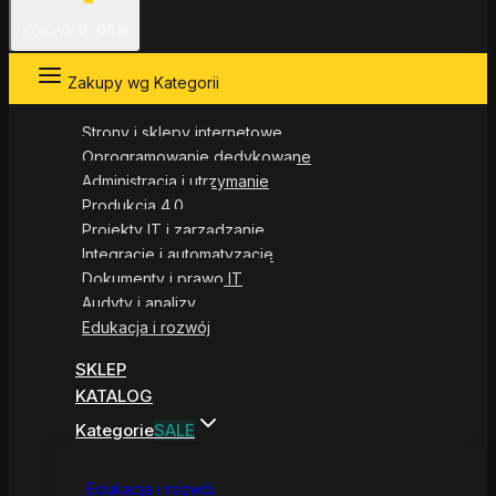
Koszyk
0
.00zł
Zakupy wg Kategorii
Strony i sklepy internetowe
Oprogramowanie dedykowane
Administracja i utrzymanie
Produkcja 4.0
Projekty IT i zarządzanie
Integracje i automatyzacje
Dokumenty i prawo IT
Audyty i analizy
Edukacja i rozwój
SKLEP
KATALOG
Kategorie
SALE
Edukacja i rozwój