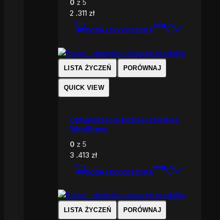
0
z 5
2 .311
zł
DODAJ DO KOSZYKA
LISTA ŻYCZEŃ
PORÓWNAJ
QUICK VIEW
Optymalizacja bezpieczeństwa
WordPress
0
z 5
3 .413
zł
DODAJ DO KOSZYKA
LISTA ŻYCZEŃ
PORÓWNAJ