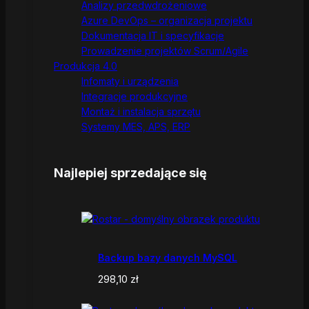
Analizy przedwdrożeniowe
Azure DevOps – organizacja projektu
Dokumentacja IT i specyfikacje
Prowadzenie projektów Scrum/Agile
Produkcja 4.0
Infomaty i urządzenia
Integracje produkcyjne
Montaż i instalacja sprzętu
Systemy MES, APS, ERP
Najlepiej sprzedające się
Backup bazy danych MySQL
298,10
zł