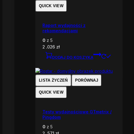
QUICK VIEW
Raport wydajności z
rekomendacjami
0
z 5
2 .026
zł
DODAJ DO KOSZYKA
LISTA ŻYCZEŃ
PORÓWNAJ
QUICK VIEW
Testy wydajnościowe GTmetrix /
Pingdom
0
z 5
2 .571
zł