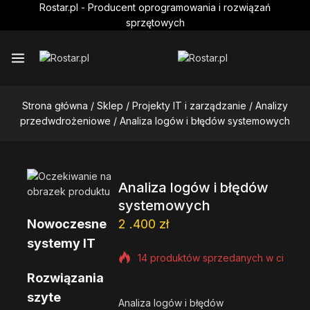
Skip
Rostar.pl - Producent oprogramowania i rozwiązań
to
sprzętowych
content
Strona główna
/
Sklep
/
Projekty IT i zarządzanie
/
Analizy
przedwdrożeniowe
/
Analiza logów i błędów systemowych
Analiza logów i błędów
systemowych
Nowoczesne
2 .400
zł
systemy IT
14 produktów sprzedanych w ciągu os
Rozwiązania
Szybka sprzedaż! Ponad 9 osób ma 
szyte
Analiza logów i błędów