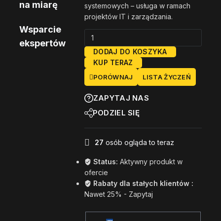
na miarę
systemowych – usługa w ramach
projektów IT i zarządzania.
Wsparcie
ilość
ekspertów
Analiza
DODAJ DO KOSZYKA
logów
KUP TERAZ
i
PORÓWNAJ
LISTA ŻYCZEŃ
błędów
systemowych
ZAPYTAJ NAS
PODZIEL SIĘ
27
osób ogląda to teraz
Status:
Aktywny produkt w
ofercie
Rabaty dla stałych klientów :
Nawet 25% - Zapytaj