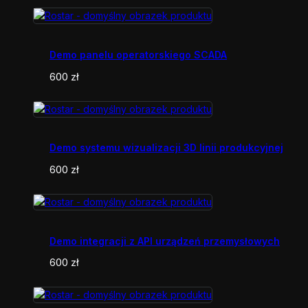
Demo panelu operatorskiego SCADA
600
zł
Demo systemu wizualizacji 3D linii produkcyjnej
600
zł
Demo integracji z API urządzeń przemysłowych
600
zł