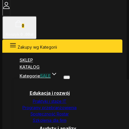
0
Koszyk
0
.00zł
Zakupy wg Kategorii
SKLEP
KATALOG
Kategorie
SALE
Edukacja i rozwój
Praktyki i staże IT
Programy przebranżowienia
Społeczność Rostar
Szkolenia dla firm
Audyty i analizy