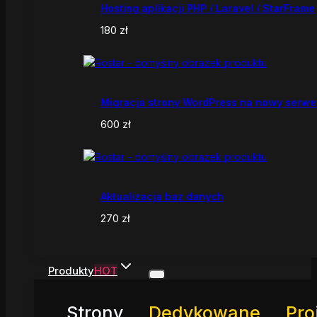
Hosting aplikacji PHP / Laravel / StarFrame
180
zł
Migracja strony WordPress na nowy serwe
600
zł
Aktualizacja baz danych
270
zł
Produkty
HOT
Strony
Dedykowane
Pro