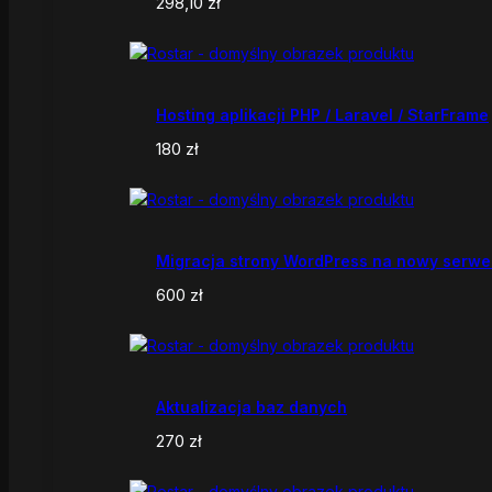
298,10
zł
Hosting aplikacji PHP / Laravel / StarFrame
180
zł
Migracja strony WordPress na nowy serwe
600
zł
Aktualizacja baz danych
270
zł