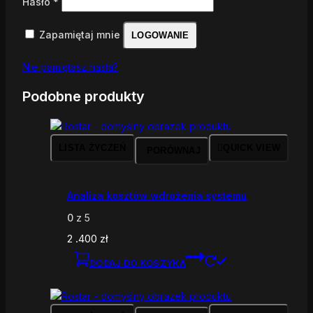
Hasło
*
Zapamiętaj mnie
LOGOWANIE
Nie pamiętasz hasła?
Podobne produkty
LISTA ŻYCZEŃ
QUICK VIEW
PORÓWNAJ
Analiza kosztów wdrożenia systemu
0
z 5
2 .400
zł
DODAJ DO KOSZYKA