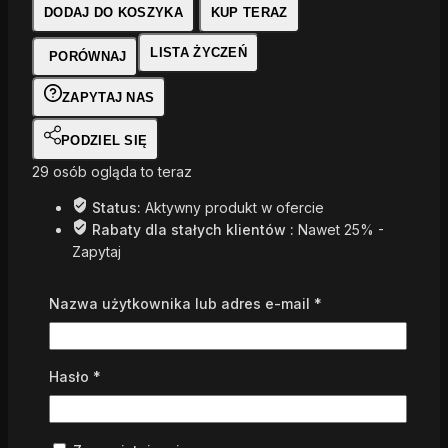
DODAJ DO KOSZYKA
KUP TERAZ
dokumentacji
projektowej
LISTA ŻYCZEŃ
PORÓWNAJ
ZAPYTAJ NAS
PODZIEL SIĘ
29
osób ogląda to teraz
Status:
Aktywny produkt w ofercie
Rabaty dla stałych klientów :
Nawet 25% -
Zapytaj
Wymagane
Nazwa użytkownika lub adres e-mail
*
Wymagane
Hasło
*