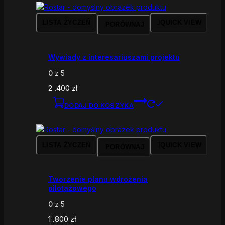
LISTA ŻYCZEŃ
QUICK VIEW
PORÓWNAJ
Wywiady z interesariuszami projektu
0
z 5
2 .400
zł
DODAJ DO KOSZYKA
LISTA ŻYCZEŃ
QUICK VIEW
PORÓWNAJ
Tworzenie planu wdrożenia
pilotażowego
0
z 5
1 .800
zł