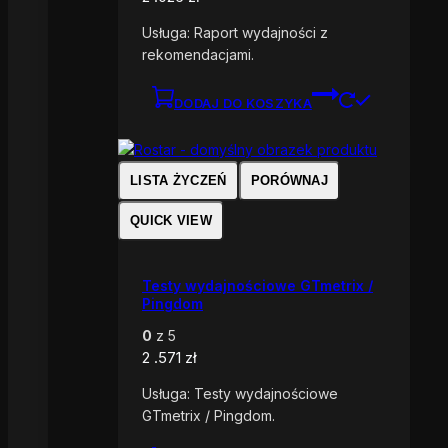
Usługa: Raport wydajności z
rekomendacjami.
DODAJ DO KOSZYKA
LISTA ŻYCZEŃ
PORÓWNAJ
QUICK VIEW
Testy wydajnościowe GTmetrix /
Pingdom
0
z 5
2 .571
zł
Usługa: Testy wydajnościowe
GTmetrix / Pingdom.