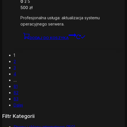
0
z 5
500
zł
Profesjonalna usługa: aktualizacja systemu
operacyjnego serwera.
DODAJ DO KOSZYKA
1
2
3
4
…
81
82
83
Dalej
Filtr Kategorii
Strony i sklepy internetowe
(150)