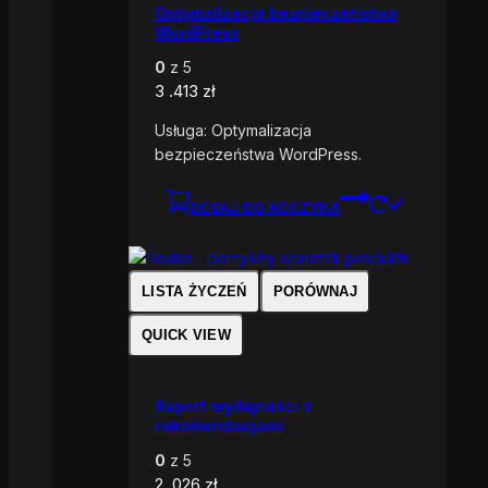
Optymalizacja bezpieczeństwa
WordPress
0
z 5
3 .413
zł
Usługa: Optymalizacja
bezpieczeństwa WordPress.
DODAJ DO KOSZYKA
LISTA ŻYCZEŃ
PORÓWNAJ
QUICK VIEW
Raport wydajności z
rekomendacjami
0
z 5
2 .026
zł