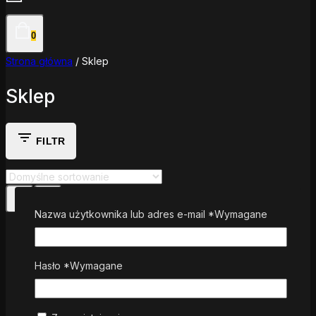
0
Strona główna
/
Sklep
Sklep
FILTR
Nazwa użytkownika lub adres e-mail
*
Wymagane
LISTA ŻYCZEŃ
PORÓWNAJ
QUICK VIEW
Hasło
*
Wymagane
Administracja kontami FTP i bazami MySQL