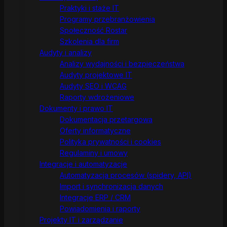
Praktyki i staże IT
Programy przebranżowienia
Społeczność Rostar
Szkolenia dla firm
Audyty i analizy
Analizy wydajności i bezpieczeństwa
Audyty projektowe IT
Audyty SEO i WCAG
Raporty wdrożeniowe
Dokumenty i prawo IT
Dokumentacja przetargowa
Oferty informatyczne
Polityka prywatności i cookies
Regulaminy i umowy
Integracje i automatyzacje
Automatyzacja procesów (spidery, API)
Import i synchronizacja danych
Integracje ERP / CRM
Powiadomienia i raporty
Projekty IT i zarządzanie