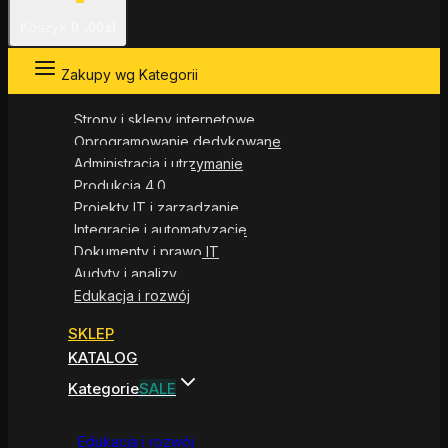
Koszyk
0
.00zł
Zakupy wg Kategorii
Strony i sklepy internetowe
Oprogramowanie dedykowane
Administracja i utrzymanie
Produkcja 4.0
Projekty IT i zarządzanie
Integracje i automatyzacje
Dokumenty i prawo IT
Audyty i analizy
Edukacja i rozwój
SKLEP
KATALOG
Kategorie
SALE
Edukacja i rozwój