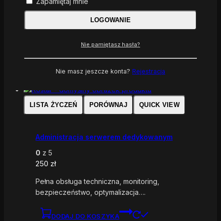
Zapamiętaj mnie
0
z 5
90
zł
LOGOWANIE
Zarządzanie użytkownikami, bazami danych,
uprawnieniami i dostępami….
Nie pamiętasz hasła?
DODAJ DO KOSZYKA
Nie masz jeszcze konta?
Rejestracja
LISTA ŻYCZEŃ
PORÓWNAJ
QUICK VIEW
Administracja serwerem dedykowanym
0
z 5
250
zł
Pełna obsługa techniczna, monitoring,
bezpieczeństwo, optymalizacja….
DODAJ DO KOSZYKA