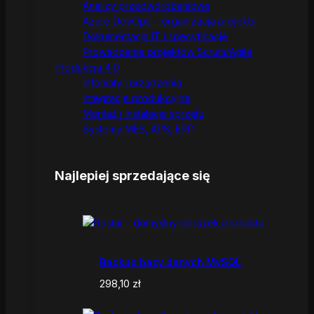
Analizy przedwdrożeniowe
Azure DevOps – organizacja projektu
Dokumentacja IT i specyfikacje
Prowadzenie projektów Scrum/Agile
Produkcja 4.0
Infomaty i urządzenia
Integracje produkcyjne
Montaż i instalacja sprzętu
Systemy MES, APS, ERP
Najlepiej sprzedające się
Backup bazy danych MySQL
298,10
zł