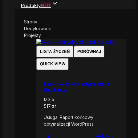
Produkty
HOT
Strony
Dedykowane
Projekty
LISTA ŻYCZEŃ
PORÓWNAJ
QUICK VIEW
Raport końcowy optymalizacji
WordPress
0
z 5
517
zł
Usługa: Raport końcowy
optymalizacji WordPress.