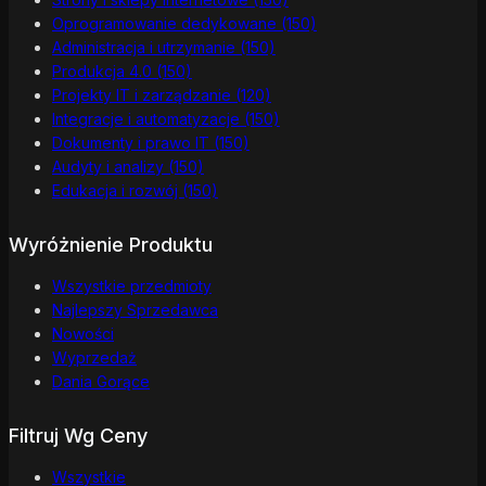
Oprogramowanie dedykowane
(150)
Administracja i utrzymanie
(150)
Produkcja 4.0
(150)
Projekty IT i zarządzanie
(120)
Integracje i automatyzacje
(150)
Dokumenty i prawo IT
(150)
Audyty i analizy
(150)
Edukacja i rozwój
(150)
Wyróżnienie Produktu
Wszystkie przedmioty
Najlepszy Sprzedawca
Nowości
Wyprzedaż
Dania Gorące
Filtruj Wg Ceny
Wszystkie