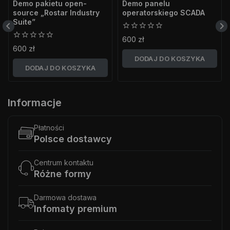
Demo pakietu open-
Demo panelu
source „Rostar Industry
operatorskiego SCADA
Suite”
0
600
zł
z
0
600
zł
5
z
DODAJ DO KOSZYKA
5
DODAJ DO KOSZYKA
Informacje
Płatności
Polsce dostawcy
Centrum kontaktu
Różne formy
Darmowa dostawa
Infomaty premium