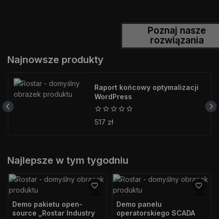
Poznaj nasze
rozwiązania
Najnowsze produkty
Raport końcowy optymalizacji
WordPress
0
517
zł
z
5
Najlepsze w tym tygodniu
Demo pakietu open-
Demo panelu
source „Rostar Industry
operatorskiego SCADA