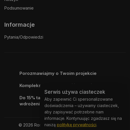
Podsumowanie
Informacje
Pytania/Odpowiedzi
Porozmawiajmy o Twoim projekcie
Kompleksowa dostawa i instalacja systemu
Serwis używa ciasteczek
Do 15% taniej przy kompleksowych
Aby zapewnić Ci spersonalizowane
wdrożeniach
doświadczenia – używamy ciasteczek,
aby zapisywać potrzebne nam
informacje. Kontynuując zgadzasz się na
naszą
politykę prywatności
.
© 2026 Rostar.pl - Wszelkie prawa zastrzeżone.