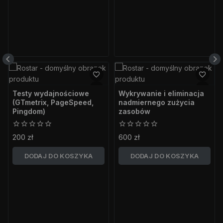
Testy wydajnościowe
Wykrywanie i eliminacja
(GTmetrix, PageSpeed,
nadmiernego zużycia
Pingdom)
zasobów
0
0
200
zł
600
zł
z
z
5
5
DODAJ DO KOSZYKA
DODAJ DO KOSZYKA