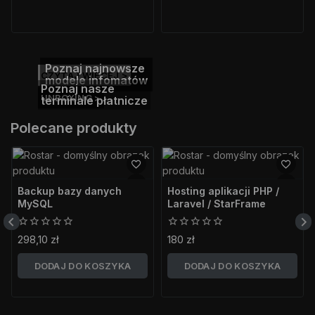
Poznaj najnowsze
CZYTAJ WIĘCEJ >
modele infomatów
Poznaj nasze
UNBOXING >
terminale płatnicze
Polecane produkty
Backup bazy danych
Hosting aplikacji PHP /
MySQL
Laravel / StarFrame
0
0
298,10
zł
180
zł
z
z
5
5
DODAJ DO KOSZYKA
DODAJ DO KOSZYKA