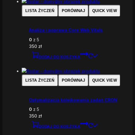
LISTA ŻYCZEŃ
PORÓWNAJ
QUICK VIEW
Analiza i poprawa Core Web Vitals
0
z 5
350
zł
DODAJ DO KOSZYKA
LISTA ŻYCZEŃ
PORÓWNAJ
QUICK VIEW
Optymalizacja kolejkowania zadań CRON
0
z 5
350
zł
DODAJ DO KOSZYKA