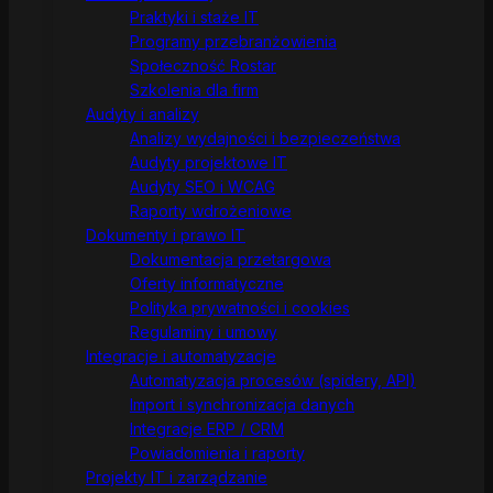
Praktyki i staże IT
Programy przebranżowienia
Społeczność Rostar
Szkolenia dla firm
Audyty i analizy
Analizy wydajności i bezpieczeństwa
Audyty projektowe IT
Audyty SEO i WCAG
Raporty wdrożeniowe
Dokumenty i prawo IT
Dokumentacja przetargowa
Oferty informatyczne
Polityka prywatności i cookies
Regulaminy i umowy
Integracje i automatyzacje
Automatyzacja procesów (spidery, API)
Import i synchronizacja danych
Integracje ERP / CRM
Powiadomienia i raporty
Projekty IT i zarządzanie