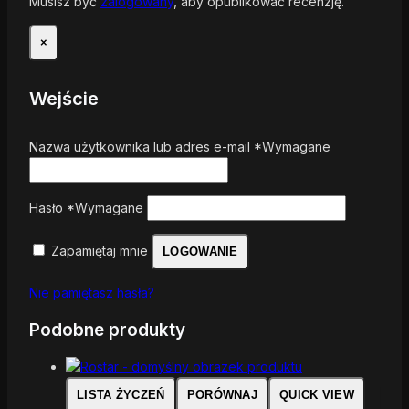
Musisz być
zalogowany
, aby opublikować recenzję.
×
Wejście
Nazwa użytkownika lub adres e-mail
*
Wymagane
Hasło
*
Wymagane
Zapamiętaj mnie
LOGOWANIE
Nie pamiętasz hasła?
Podobne produkty
LISTA ŻYCZEŃ
PORÓWNAJ
QUICK VIEW