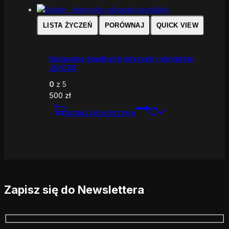
LISTA ŻYCZEŃ
PORÓWNAJ
QUICK VIEW
Usuwanie zbędnych wtyczek i skryptów
JS/CSS
0
z 5
500
zł
DODAJ DO KOSZYKA
Zapisz się do Newslettera