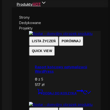
Produkty
HOT
Strony
Dedykowane
Projekty
LISTA ŻYCZEŃ
PORÓWNAJ
QUICK VIEW
Raport końcowy optymalizacji
WordPress
0
z 5
517
zł
DODAJ DO KOSZYKA