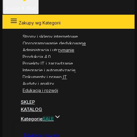
Koszyk
0
.00zł
Zakupy wg Kategorii
Strony i sklepy internetowe
Oprogramowanie dedykowane
Administracja i utrzymanie
Produkcja 4.0
Projekty IT i zarządzanie
Integracje i automatyzacje
Dokumenty i prawo IT
Audyty i analizy
Edukacja i rozwój
SKLEP
KATALOG
Kategorie
SALE
Edukacja i rozwój