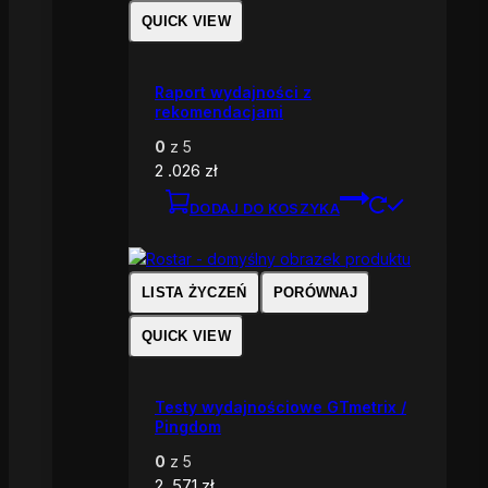
QUICK VIEW
Raport wydajności z
rekomendacjami
0
z 5
2 .026
zł
DODAJ DO KOSZYKA
LISTA ŻYCZEŃ
PORÓWNAJ
QUICK VIEW
Testy wydajnościowe GTmetrix /
Pingdom
0
z 5
2 .571
zł