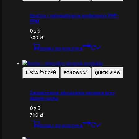
Analiza i optymalizacja wydajności PHP-
FPM
0
z 5
700
zł
DODAJ DO KOSZYKA
LISTA ŻYCZEŃ
PORÓWNAJ
QUICK VIEW
Zmniejszenie obciążenia serwera przy
dużym ruchu
0
z 5
700
zł
DODAJ DO KOSZYKA