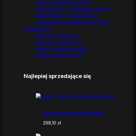
Analizy przedwdrożeniowe
Azure DevOps – organizacja projektu
Dokumentacja IT i specyfikacje
Prowadzenie projektów Scrum/Agile
Produkcja 4.0
Infomaty i urządzenia
Integracje produkcyjne
Montaż i instalacja sprzętu
Systemy MES, APS, ERP
Najlepiej sprzedające się
Backup bazy danych MySQL
298,10
zł