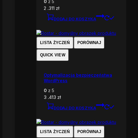
0
z 5
2 .311
zł
DODAJ DO KOSZYKA
LISTA ŻYCZEŃ
PORÓWNAJ
QUICK VIEW
Optymalizacja bezpieczeństwa
WordPress
0
z 5
3 .413
zł
DODAJ DO KOSZYKA
LISTA ŻYCZEŃ
PORÓWNAJ