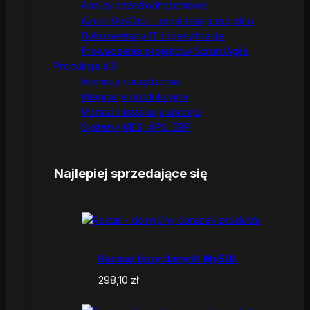
Analizy przedwdrożeniowe
Azure DevOps – organizacja projektu
Dokumentacja IT i specyfikacje
Prowadzenie projektów Scrum/Agile
Produkcja 4.0
Infomaty i urządzenia
Integracje produkcyjne
Montaż i instalacja sprzętu
Systemy MES, APS, ERP
Najlepiej sprzedające się
Backup bazy danych MySQL
298,10
zł