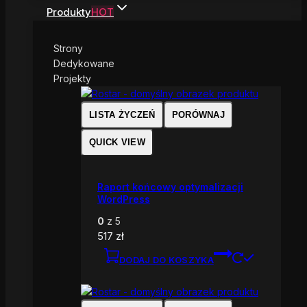
Produkty
HOT
Strony
Dedykowane
Projekty
LISTA ŻYCZEŃ
PORÓWNAJ
QUICK VIEW
Raport końcowy optymalizacji
WordPress
0
z 5
517
zł
DODAJ DO KOSZYKA