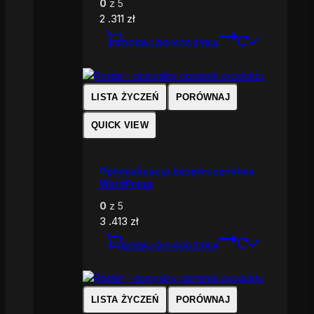
0
z 5
2 .311
zł
DODAJ DO KOSZYKA
LISTA ŻYCZEŃ
PORÓWNAJ
QUICK VIEW
Optymalizacja bezpieczeństwa
WordPress
0
z 5
3 .413
zł
DODAJ DO KOSZYKA
LISTA ŻYCZEŃ
PORÓWNAJ