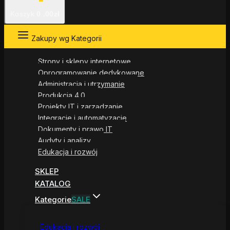
Koszyk
0
.00zł
Zakupy wg Kategorii
Strony i sklepy internetowe
Oprogramowanie dedykowane
Administracja i utrzymanie
Produkcja 4.0
Projekty IT i zarządzanie
Integracje i automatyzacje
Dokumenty i prawo IT
Audyty i analizy
Edukacja i rozwój
SKLEP
KATALOG
Kategorie
SALE
Edukacja i rozwój