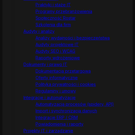
Praktyki i staże IT
Programy przebranżowienia
Społeczność Rostar
Szkolenia dla firm
Audyty i analizy
Analizy wydajności i bezpieczeństwa
Audyty projektowe IT
Audyty SEO i WCAG
Raporty wdrożeniowe
Dokumenty i prawo IT
Dokumentacja przetargowa
Oferty informatyczne
Polityka prywatności i cookies
Regulaminy i umowy
Integracje i automatyzacje
Automatyzacja procesów (spidery, API)
Import i synchronizacja danych
Integracje ERP / CRM
Powiadomienia i raporty
Projekty IT i zarządzanie