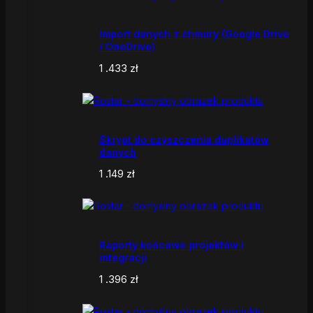
Import danych z chmury (Google Drive
/ OneDrive)
1 .433
zł
Skrypt do czyszczenia duplikatów
danych
1 .149
zł
Raporty końcowe projektów i
integracji
1 .396
zł