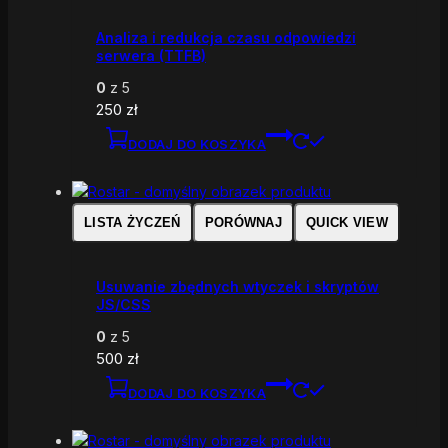
Analiza i redukcja czasu odpowiedzi
serwera (TTFB)
0
z 5
250
zł
DODAJ DO KOSZYKA
LISTA ŻYCZEŃ
PORÓWNAJ
QUICK VIEW
Usuwanie zbędnych wtyczek i skryptów
JS/CSS
0
z 5
500
zł
DODAJ DO KOSZYKA