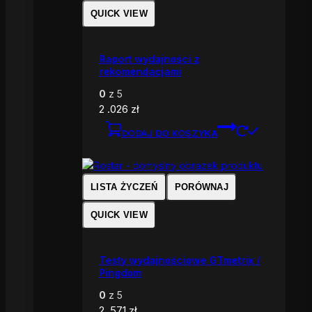
QUICK VIEW
Raport wydajności z
rekomendacjami
0
z 5
2 .026
zł
DODAJ DO KOSZYKA
LISTA ŻYCZEŃ
PORÓWNAJ
QUICK VIEW
Testy wydajnościowe GTmetrix /
Pingdom
0
z 5
2 .571
zł