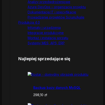
Analizy przedwdrożeniowe
Azure DevOps – organizacja projektu
Dokumentacja IT i specyfikacje
Prowadzenie projektów Scrum/Agile
Produkcja 4.0
Infomaty i urządzenia
Integracje produkcyjne
Montaż i instalacja sprzętu
Systemy MES, APS, ERP
Najlepiej sprzedające się
Backup bazy danych MySQL
298,10
zł