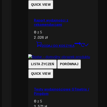
QUICK VIEW
Raport wydajności z
rekomendacjami
0
z 5
2 .026
zł
DODAJ DO KOSZYKA
LISTA ŻYCZEŃ
PORÓWNAJ
QUICK VIEW
Testy wydajnościowe GTmetrix /
Pingdom
0
z 5
2 .571
zł