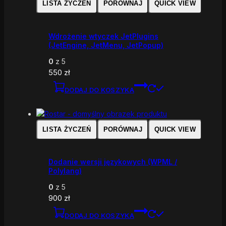
LISTA ŻYCZEŃ
PORÓWNAJ
QUICK VIEW
Wdrożenie wtyczek JetPlugins
(JetEngine, JetMenu, JetPopup)
0
z 5
550
zł
DODAJ DO KOSZYKA
LISTA ŻYCZEŃ
PORÓWNAJ
QUICK VIEW
Dodanie wersji językowych (WPML /
Polylang)
0
z 5
900
zł
DODAJ DO KOSZYKA