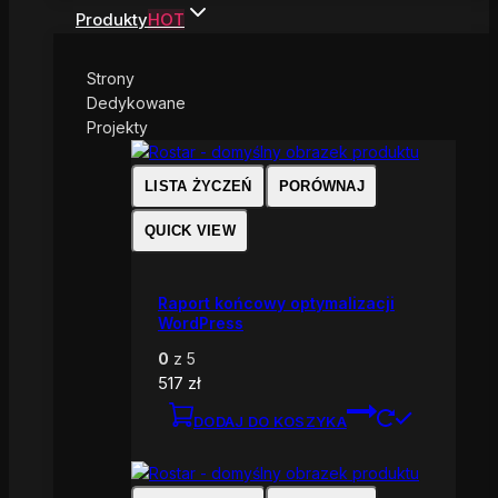
Produkty
HOT
Strony
Dedykowane
Projekty
LISTA ŻYCZEŃ
PORÓWNAJ
QUICK VIEW
Raport końcowy optymalizacji
WordPress
0
z 5
517
zł
DODAJ DO KOSZYKA