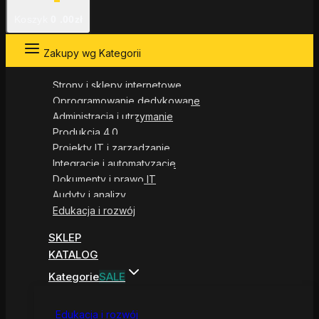
Koszyk
0
.00zł
Zakupy wg Kategorii
Strony i sklepy internetowe
Oprogramowanie dedykowane
Administracja i utrzymanie
Produkcja 4.0
Projekty IT i zarządzanie
Integracje i automatyzacje
Dokumenty i prawo IT
Audyty i analizy
Edukacja i rozwój
SKLEP
KATALOG
Kategorie
SALE
Edukacja i rozwój