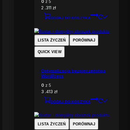
0
z 5
2 .311
zł
DODAJ DO KOSZYKA
LISTA ŻYCZEŃ
PORÓWNAJ
QUICK VIEW
Optymalizacja bezpieczeństwa
WordPress
0
z 5
3 .413
zł
DODAJ DO KOSZYKA
LISTA ŻYCZEŃ
PORÓWNAJ