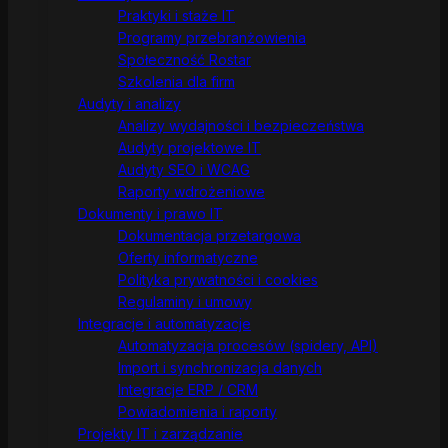
Praktyki i staże IT
Programy przebranżowienia
Społeczność Rostar
Szkolenia dla firm
Audyty i analizy
Analizy wydajności i bezpieczeństwa
Audyty projektowe IT
Audyty SEO i WCAG
Raporty wdrożeniowe
Dokumenty i prawo IT
Dokumentacja przetargowa
Oferty informatyczne
Polityka prywatności i cookies
Regulaminy i umowy
Integracje i automatyzacje
Automatyzacja procesów (spidery, API)
Import i synchronizacja danych
Integracje ERP / CRM
Powiadomienia i raporty
Projekty IT i zarządzanie