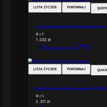
LISTA ŻYCZEŃ
PORÓWNAJ
QUIC
Czyszczenie logów i nieużywanych reko
0
z 5
1 .032
zł
DODAJ DO KOSZYKA
LISTA ŻYCZEŃ
PORÓWNAJ
QUIC
Weryfikacja konfiguracji serwera PHP / N
0
z 5
2 .311
zł