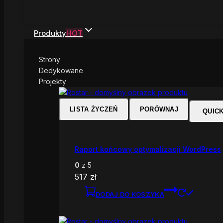
Produkty
HOT
Strony
Dedykowane
Projekty
LISTA ŻYCZEŃ
PORÓWNAJ
QUIC
Raport końcowy optymalizacji WordPress
0
z 5
517
zł
DODAJ DO KOSZYKA