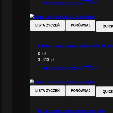
DODAJ DO KOSZYKA
LISTA ŻYCZEŃ
PORÓWNAJ
QUIC
Optymalizacja bezpieczeństwa WordPres
0
z 5
3 .413
zł
DODAJ DO KOSZYKA
LISTA ŻYCZEŃ
PORÓWNAJ
QUIC
Raport wydajności z rekomendacjami