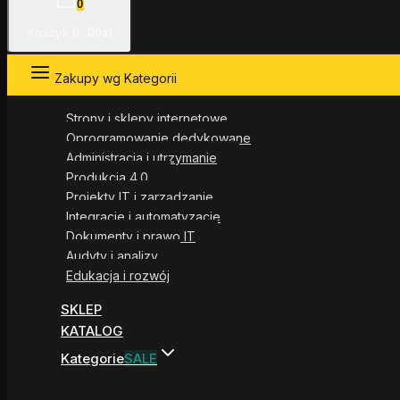
0
Koszyk
0
.00zł
Zakupy wg Kategorii
Strony i sklepy internetowe
Oprogramowanie dedykowane
Administracja i utrzymanie
Produkcja 4.0
Projekty IT i zarządzanie
Integracje i automatyzacje
Dokumenty i prawo IT
Audyty i analizy
Edukacja i rozwój
SKLEP
KATALOG
Kategorie
SALE