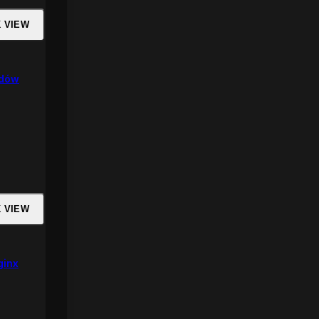
K VIEW
rdów
K VIEW
ginx