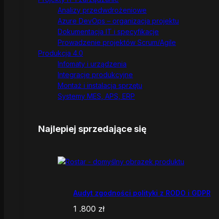
Analizy przedwdrożeniowe
Azure DevOps – organizacja projektu
Dokumentacja IT i specyfikacje
Prowadzenie projektów Scrum/Agile
Produkcja 4.0
Infomaty i urządzenia
Integracje produkcyjne
Montaż i instalacja sprzętu
Systemy MES, APS, ERP
Najlepiej sprzedające się
Audyt zgodności polityki z RODO i GDPR
1 .800
zł