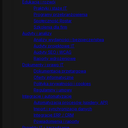
Edukacja i rozwój
Praktyki i staże IT
Programy przebranżowienia
Społeczność Rostar
Szkolenia dla firm
Audyty i analizy
Analizy wydajności i bezpieczeństwa
Audyty projektowe IT
Audyty SEO i WCAG
Raporty wdrożeniowe
Dokumenty i prawo IT
Dokumentacja przetargowa
Oferty informatyczne
Polityka prywatności i cookies
Regulaminy i umowy
Integracje i automatyzacje
Automatyzacja procesów (spidery, API)
Import i synchronizacja danych
Integracje ERP / CRM
Powiadomienia i raporty
Projekty IT i zarządzanie