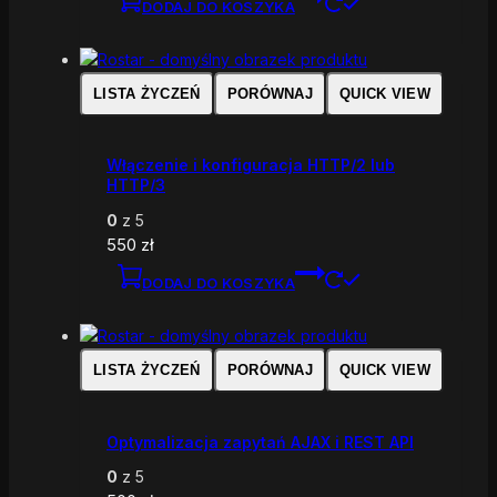
DODAJ DO KOSZYKA
LISTA ŻYCZEŃ
PORÓWNAJ
QUICK VIEW
Włączenie i konfiguracja HTTP/2 lub
HTTP/3
0
z 5
550
zł
DODAJ DO KOSZYKA
LISTA ŻYCZEŃ
PORÓWNAJ
QUICK VIEW
Optymalizacja zapytań AJAX i REST API
0
z 5