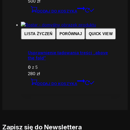
500
zł
DODAJ DO KOSZYKA
LISTA ŻYCZEŃ
PORÓWNAJ
QUICK VIEW
Usprawnienie ładowania treści „above
the fold”
0
z 5
280
zł
DODAJ DO KOSZYKA
Zapisz się do Newslettera