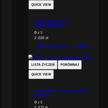
QUICK VIEW
Raport wydajności z
rekomendacjami
0
z 5
2 .026
zł
DODAJ DO KOSZYKA
LISTA ŻYCZEŃ
PORÓWNAJ
QUICK VIEW
Testy wydajnościowe GTmetrix /
Pingdom
0
z 5
2 .571
zł