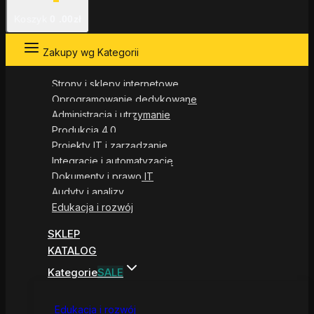
Koszyk
0
.00zł
Zakupy wg Kategorii
Strony i sklepy internetowe
Oprogramowanie dedykowane
Administracja i utrzymanie
Produkcja 4.0
Projekty IT i zarządzanie
Integracje i automatyzacje
Dokumenty i prawo IT
Audyty i analizy
Edukacja i rozwój
SKLEP
KATALOG
Kategorie
SALE
Edukacja i rozwój