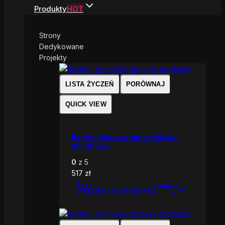
Produkty
HOT
Strony
Dedykowane
Projekty
LISTA ŻYCZEŃ
PORÓWNAJ
QUICK VIEW
Raport końcowy optymalizacji
WordPress
0
z 5
517
zł
DODAJ DO KOSZYKA