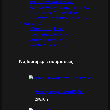
Analizy przedwdrożeniowe
Azure DevOps – organizacja projektu
Dokumentacja IT i specyfikacje
Prowadzenie projektów Scrum/Agile
Produkcja 4.0
Infomaty i urządzenia
Integracje produkcyjne
Montaż i instalacja sprzętu
Systemy MES, APS, ERP
Najlepiej sprzedające się
Backup bazy danych MySQL
298,10
zł