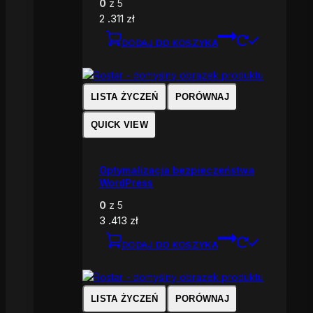
0
z 5
2 .311
zł
DODAJ DO KOSZYKA
LISTA ŻYCZEŃ
PORÓWNAJ
QUICK VIEW
Optymalizacja bezpieczeństwa
WordPress
0
z 5
3 .413
zł
DODAJ DO KOSZYKA
LISTA ŻYCZEŃ
PORÓWNAJ