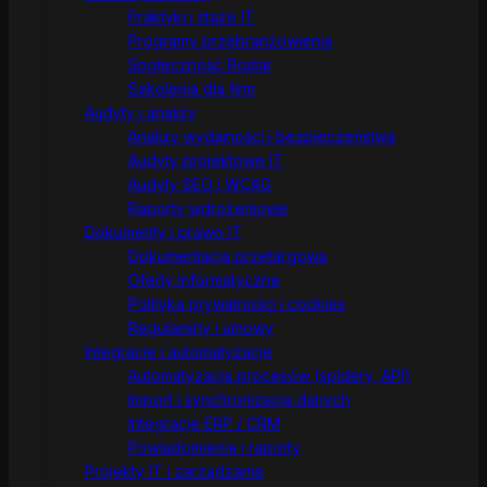
Praktyki i staże IT
Programy przebranżowienia
Społeczność Rostar
Szkolenia dla firm
Audyty i analizy
Analizy wydajności i bezpieczeństwa
Audyty projektowe IT
Audyty SEO i WCAG
Raporty wdrożeniowe
Dokumenty i prawo IT
Dokumentacja przetargowa
Oferty informatyczne
Polityka prywatności i cookies
Regulaminy i umowy
Integracje i automatyzacje
Automatyzacja procesów (spidery, API)
Import i synchronizacja danych
Integracje ERP / CRM
Powiadomienia i raporty
Projekty IT i zarządzanie