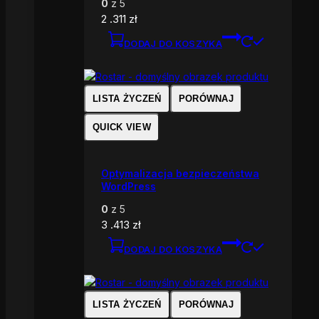
0
z 5
2 .311
zł
DODAJ DO KOSZYKA
LISTA ŻYCZEŃ
PORÓWNAJ
QUICK VIEW
Optymalizacja bezpieczeństwa
WordPress
0
z 5
3 .413
zł
DODAJ DO KOSZYKA
LISTA ŻYCZEŃ
PORÓWNAJ