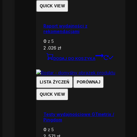
QUICK VIEW
Raport wydajności z
rekomendacjami
0
z 5
2 .026
zł
DODAJ DO KOSZYKA
LISTA ŻYCZEŃ
PORÓWNAJ
QUICK VIEW
Testy wydajnościowe GTmetrix /
Pingdom
0
z 5
2 .571
zł