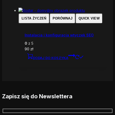
LISTA ŻYCZEŃ
PORÓWNAJ
QUICK VIEW
Instalacja i konfiguracja wtyczek SEO
0
z 5
90
zł
DODAJ DO KOSZYKA
Zapisz się do Newslettera