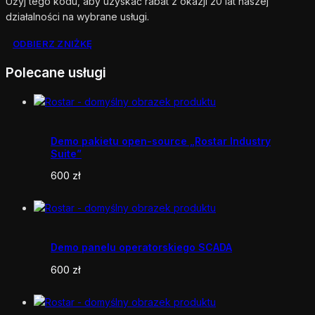
Użyj tego kodu, aby uzyskać rabat z okazji 20 lat naszej
działalności na wybrane usługi.
ODBIERZ ZNIŻKĘ
Polecane usługi
Demo pakietu open-source „Rostar Industry
Suite”
600
zł
Demo panelu operatorskiego SCADA
600
zł