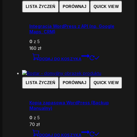
LISTA ŻYCZEŃ
PORÓWNAJ
QUICK VIEW
Integracja WordPress z API (np. Google
Maps, CRM)
0
z 5
160
zł
DODAJ DO KOSZYKA
LISTA ŻYCZEŃ
PORÓWNAJ
QUICK VIEW
Kopia zapasowa WordPress (Backup
Manualny)
0
z 5
70
zł
DODAJ DO KOSZYKA