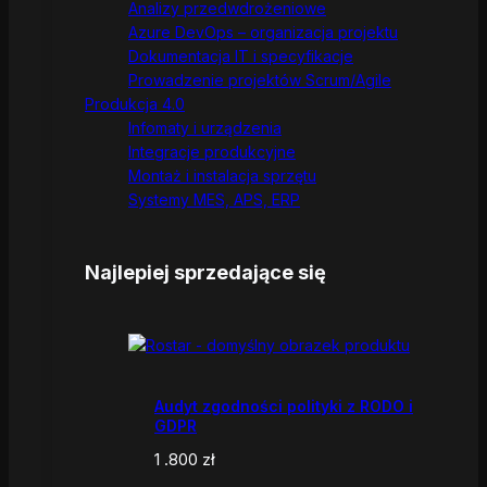
Analizy przedwdrożeniowe
Azure DevOps – organizacja projektu
Dokumentacja IT i specyfikacje
Prowadzenie projektów Scrum/Agile
Produkcja 4.0
Infomaty i urządzenia
Integracje produkcyjne
Montaż i instalacja sprzętu
Systemy MES, APS, ERP
Najlepiej sprzedające się
Audyt zgodności polityki z RODO i
GDPR
1 .800
zł