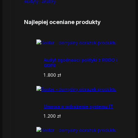
Audyty i analizy
Najlepiej oceniane produkty
Audyt zgodności polityki z RODO i
GDPR
1 .800
zł
Umowa o wdrożenie systemu IT
1 .200
zł