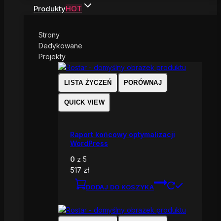
Produkty
HOT
Strony
Dedykowane
Projekty
LISTA ŻYCZEŃ
PORÓWNAJ
QUICK VIEW
Raport końcowy optymalizacji
WordPress
0
z 5
517
zł
DODAJ DO KOSZYKA