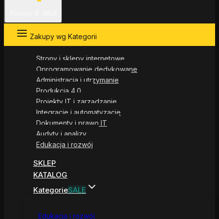
Koszyk
0
.00zł
Zakupy wg Kategorii
Strony i sklepy internetowe
Oprogramowanie dedykowane
Administracja i utrzymanie
Produkcja 4.0
Projekty IT i zarządzanie
Integracje i automatyzacje
Dokumenty i prawo IT
Audyty i analizy
Edukacja i rozwój
SKLEP
KATALOG
Kategorie
SALE
Edukacja i rozwój