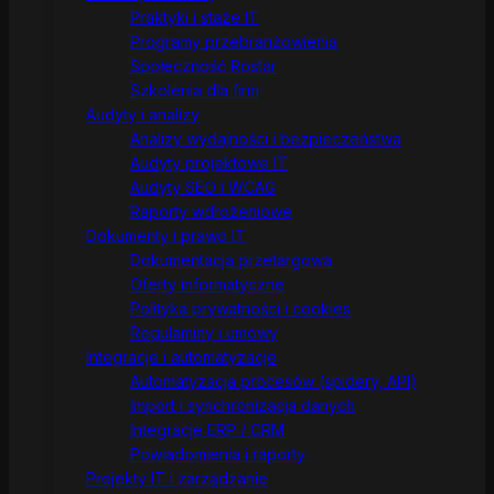
Praktyki i staże IT
Programy przebranżowienia
Społeczność Rostar
Szkolenia dla firm
Audyty i analizy
Analizy wydajności i bezpieczeństwa
Audyty projektowe IT
Audyty SEO i WCAG
Raporty wdrożeniowe
Dokumenty i prawo IT
Dokumentacja przetargowa
Oferty informatyczne
Polityka prywatności i cookies
Regulaminy i umowy
Integracje i automatyzacje
Automatyzacja procesów (spidery, API)
Import i synchronizacja danych
Integracje ERP / CRM
Powiadomienia i raporty
Projekty IT i zarządzanie