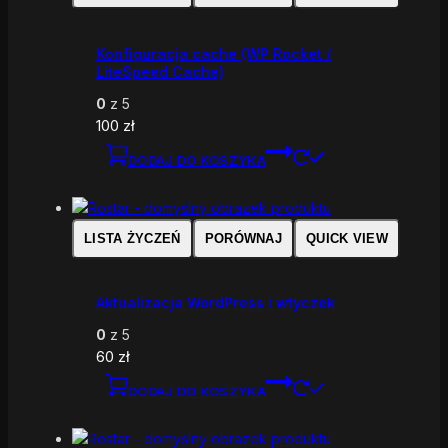
Konfiguracja cache (WP Rocket /
LiteSpeed Cache)
0
z 5
100
zł
DODAJ DO KOSZYKA
LISTA ŻYCZEŃ
PORÓWNAJ
QUICK VIEW
Aktualizacja WordPress i wtyczek
0
z 5
60
zł
DODAJ DO KOSZYKA