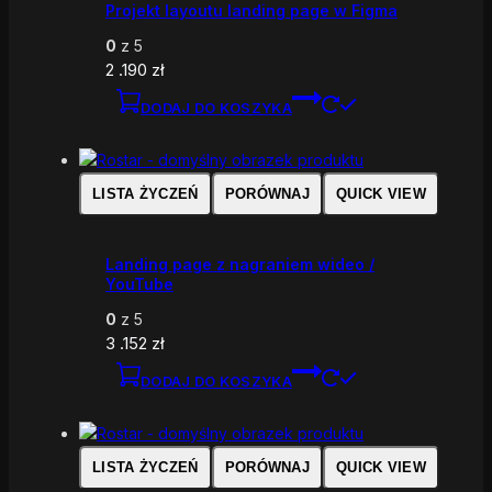
Projekt layoutu landing page w Figma
0
z 5
2 .190
zł
DODAJ DO KOSZYKA
LISTA ŻYCZEŃ
PORÓWNAJ
QUICK VIEW
Landing page z nagraniem wideo /
YouTube
0
z 5
3 .152
zł
DODAJ DO KOSZYKA
LISTA ŻYCZEŃ
PORÓWNAJ
QUICK VIEW