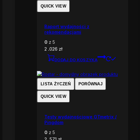
QUICK VIEW
Raport wydajności z
rekomendacjami
0
z 5
2 .026
zł
DODAJ DO KOSZYKA
LISTA ŻYCZEŃ
PORÓWNAJ
QUICK VIEW
Testy wydajnościowe GTmetrix /
Pingdom
0
z 5
2 .571
zł