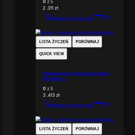
0
z 5
2 .311
zł
DODAJ DO KOSZYKA
LISTA ŻYCZEŃ
PORÓWNAJ
QUICK VIEW
Optymalizacja bezpieczeństwa
WordPress
0
z 5
3 .413
zł
DODAJ DO KOSZYKA
LISTA ŻYCZEŃ
PORÓWNAJ