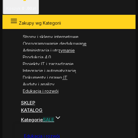
Koszyk
0
.00zł
Zakupy wg Kategorii
Strony i sklepy internetowe
Oprogramowanie dedykowane
Administracja i utrzymanie
Produkcja 4.0
Projekty IT i zarządzanie
Integracje i automatyzacje
Dokumenty i prawo IT
Audyty i analizy
Edukacja i rozwój
SKLEP
KATALOG
Kategorie
SALE
Edukacja i rozwój