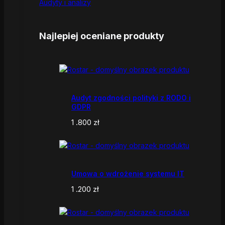
Audyty i analizy
Najlepiej oceniane produkty
Audyt zgodności polityki z RODO i
GDPR
1 .800
zł
Umowa o wdrożenie systemu IT
1 .200
zł