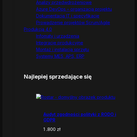
Analizy przedwdrożeniowe
Azure DevOps – organizacja projektu
Dokumentacja IT i specyfikacje
Prowadzenie projektów Scrum/Agile
Produkcja 4.0
Infomaty i urządzenia
Integracje produkcyjne
Montaż i instalacja sprzętu
Systemy MES, APS, ERP
Najlepiej sprzedające się
Audyt zgodności polityki z RODO i
GDPR
1 .800
zł