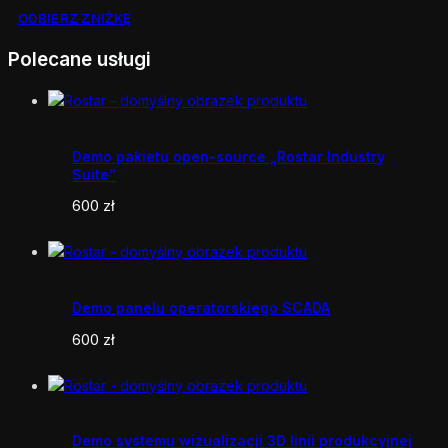
ODBIERZ ZNIŻKĘ
Polecane usługi
Demo pakietu open-source „Rostar Industry
Suite”
600
zł
Demo panelu operatorskiego SCADA
600
zł
Demo systemu wizualizacji 3D linii produkcyjnej