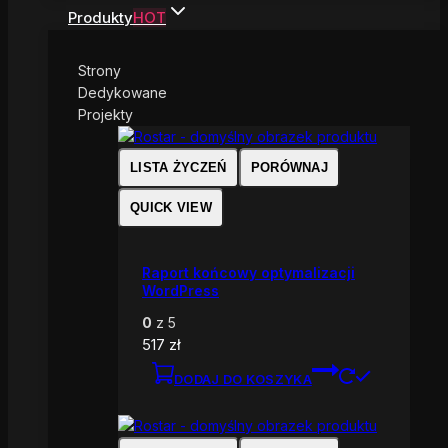
Produkty
HOT
Strony
Dedykowane
Projekty
LISTA ŻYCZEŃ
PORÓWNAJ
QUICK VIEW
Raport końcowy optymalizacji
WordPress
0
z 5
517
zł
DODAJ DO KOSZYKA