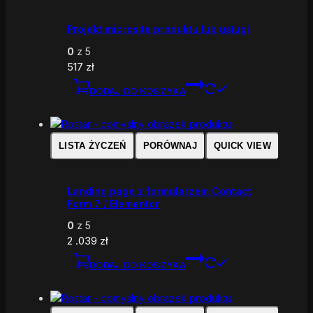
Projekt microsite produktu lub usługi
0
z 5
517
zł
DODAJ DO KOSZYKA
LISTA ŻYCZEŃ
PORÓWNAJ
QUICK VIEW
Landing page z formularzem Contact
Form 7 / Elementor
0
z 5
2 .039
zł
DODAJ DO KOSZYKA