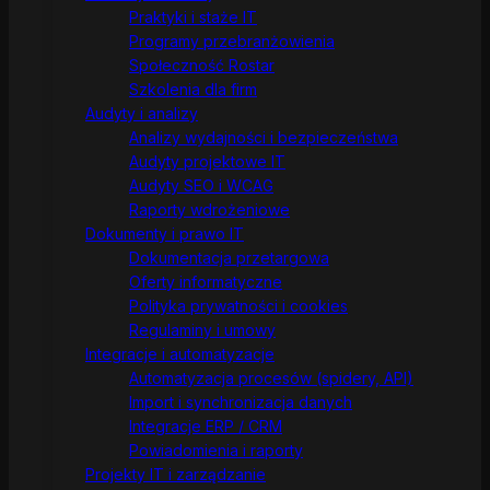
Praktyki i staże IT
Programy przebranżowienia
Społeczność Rostar
Szkolenia dla firm
Audyty i analizy
Analizy wydajności i bezpieczeństwa
Audyty projektowe IT
Audyty SEO i WCAG
Raporty wdrożeniowe
Dokumenty i prawo IT
Dokumentacja przetargowa
Oferty informatyczne
Polityka prywatności i cookies
Regulaminy i umowy
Integracje i automatyzacje
Automatyzacja procesów (spidery, API)
Import i synchronizacja danych
Integracje ERP / CRM
Powiadomienia i raporty
Projekty IT i zarządzanie