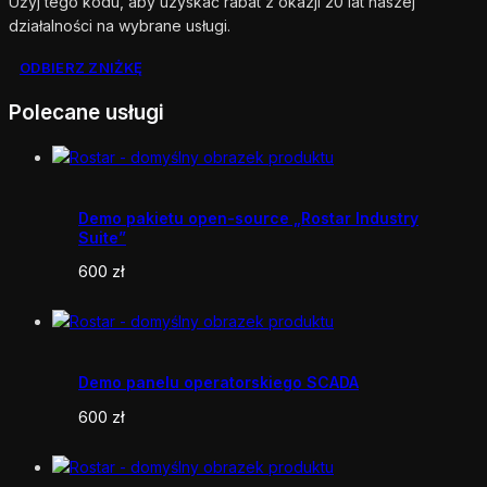
Użyj tego kodu, aby uzyskać rabat z okazji 20 lat naszej
działalności na wybrane usługi.
ODBIERZ ZNIŻKĘ
Polecane usługi
Demo pakietu open-source „Rostar Industry
Suite”
600
zł
Demo panelu operatorskiego SCADA
600
zł