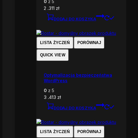
0
z 5
2 .311
zł
DODAJ DO KOSZYKA
LISTA ŻYCZEŃ
PORÓWNAJ
QUICK VIEW
Optymalizacja bezpieczeństwa
WordPress
0
z 5
3 .413
zł
DODAJ DO KOSZYKA
LISTA ŻYCZEŃ
PORÓWNAJ