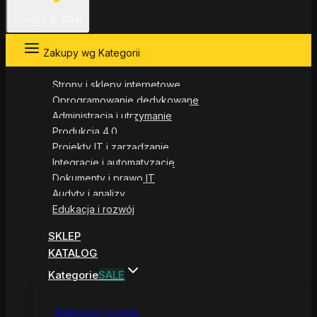
Koszyk
0
.00zł
Zakupy wg Kategorii
Strony i sklepy internetowe
Oprogramowanie dedykowane
Administracja i utrzymanie
Produkcja 4.0
Projekty IT i zarządzanie
Integracje i automatyzacje
Dokumenty i prawo IT
Audyty i analizy
Edukacja i rozwój
SKLEP
KATALOG
Kategorie
SALE
Edukacja i rozwój