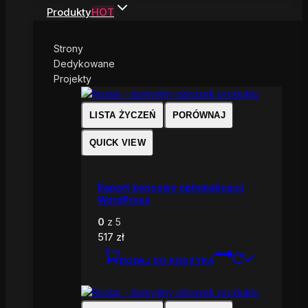
Produkty
HOT
Strony
Dedykowane
Projekty
LISTA ŻYCZEŃ
PORÓWNAJ
QUICK VIEW
Raport końcowy optymalizacji
WordPress
0
z 5
517
zł
DODAJ DO KOSZYKA