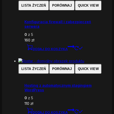
LISTA ŻYCZEŃ
PORÓWNAJ
QUICK VIEW
Konfiguracja firewall i zabezpieczeń
serwera
0
z 5
160
zł
DODAJ DO KOSZYKA
LISTA ŻYCZEŃ
PORÓWNAJ
QUICK VIEW
Hosting z automatycznym stagingiem
WordPress
0
z 5
110
zł
DODAJ DO KOSZYKA