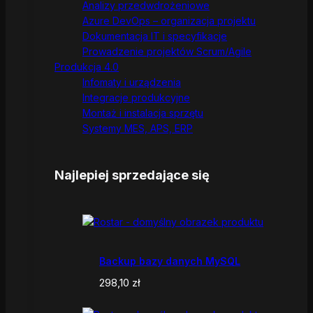
Analizy przedwdrożeniowe
Azure DevOps – organizacja projektu
Dokumentacja IT i specyfikacje
Prowadzenie projektów Scrum/Agile
Produkcja 4.0
Infomaty i urządzenia
Integracje produkcyjne
Montaż i instalacja sprzętu
Systemy MES, APS, ERP
Najlepiej sprzedające się
Backup bazy danych MySQL
298,10
zł