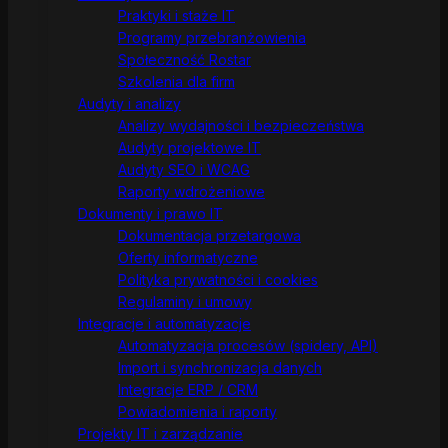
Praktyki i staże IT
Programy przebranżowienia
Społeczność Rostar
Szkolenia dla firm
Audyty i analizy
Analizy wydajności i bezpieczeństwa
Audyty projektowe IT
Audyty SEO i WCAG
Raporty wdrożeniowe
Dokumenty i prawo IT
Dokumentacja przetargowa
Oferty informatyczne
Polityka prywatności i cookies
Regulaminy i umowy
Integracje i automatyzacje
Automatyzacja procesów (spidery, API)
Import i synchronizacja danych
Integracje ERP / CRM
Powiadomienia i raporty
Projekty IT i zarządzanie