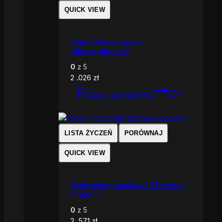
QUICK VIEW
Raport wydajności z
rekomendacjami
0
z 5
2 .026
zł
DODAJ DO KOSZYKA
LISTA ŻYCZEŃ
PORÓWNAJ
QUICK VIEW
Testy wydajnościowe GTmetrix /
Pingdom
0
z 5
2 .571
zł