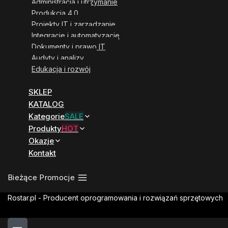
Administracja i utrzymanie
Produkcja 4.0
Projekty IT i zarządzanie
Integracje i automatyzacje
Dokumenty i prawo IT
Audyty i analizy
Edukacja i rozwój
SKLEP
KATALOG
Kategorie
SALE
Produkty
HOT
Okazje
Kontakt
Bieżące Promocje
Rostar.pl - Producent oprogramowania i rozwiązań sprzętowych