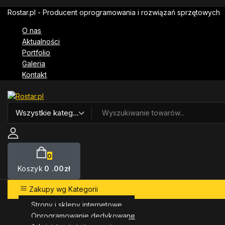
Skip
Rostar.pl - Producent oprogramowania i rozwiązań sprzętowych
to
content
O nas
Aktualności
Portfolio
Galeria
Kontakt
Szukaj:
0
Koszyk
0
.00zł
Zakupy wg Kategorii
Strony i sklepy internetowe
Oprogramowanie dedykowane