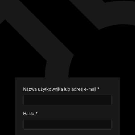
Nazwa użytkownika lub adres e-mail
*
Wymagane
Hasło
*
Wymagane