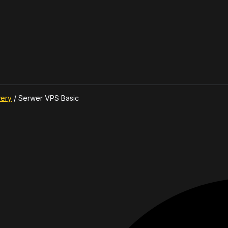
wery
/
Serwer VPS Basic