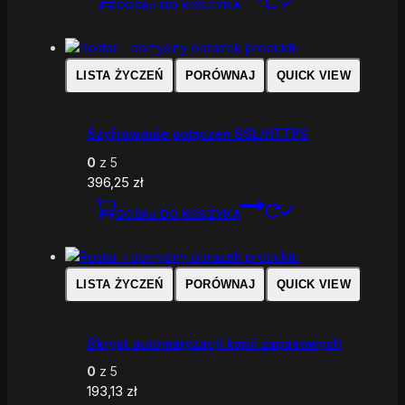
DODAJ DO KOSZYKA
LISTA ŻYCZEŃ
PORÓWNAJ
QUICK VIEW
Szyfrowanie połączeń SSL/HTTPS
0
z 5
396,25
zł
DODAJ DO KOSZYKA
LISTA ŻYCZEŃ
PORÓWNAJ
QUICK VIEW
Skrypt automatyzacji kopii zapasowych
0
z 5
193,13
zł