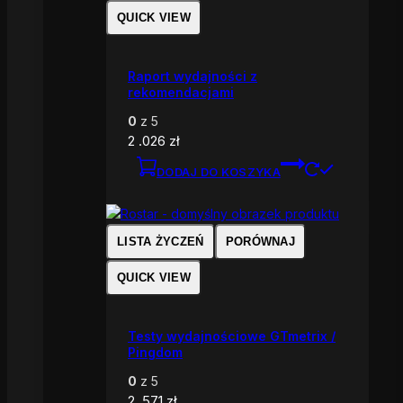
QUICK VIEW
Raport wydajności z
rekomendacjami
0
z 5
2 .026
zł
DODAJ DO KOSZYKA
LISTA ŻYCZEŃ
PORÓWNAJ
QUICK VIEW
Testy wydajnościowe GTmetrix /
Pingdom
0
z 5
2 .571
zł