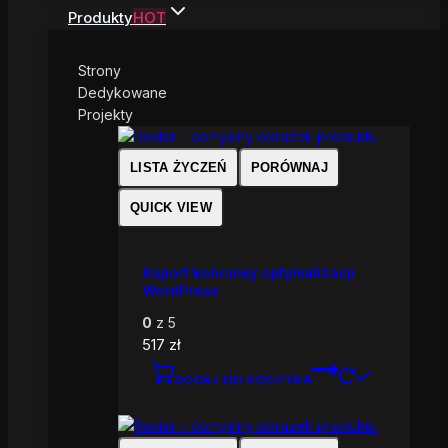
Produkty
HOT
Strony
Dedykowane
Projekty
LISTA ŻYCZEŃ
PORÓWNAJ
QUICK VIEW
Raport końcowy optymalizacji
WordPress
0
z 5
517
zł
DODAJ DO KOSZYKA