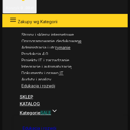
Koszyk
0
.00zł
Zakupy wg Kategorii
Strony i sklepy internetowe
Oprogramowanie dedykowane
Administracja i utrzymanie
Produkcja 4.0
Projekty IT i zarządzanie
Integracje i automatyzacje
Dokumenty i prawo IT
Audyty i analizy
Edukacja i rozwój
SKLEP
KATALOG
Kategorie
SALE
Edukacja i rozwój