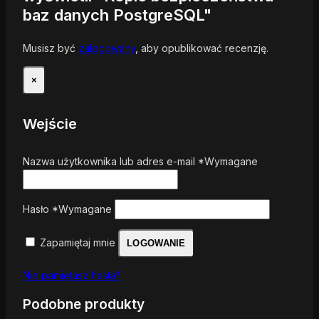
baz danych PostgreSQL"
Musisz być
zalogowany
, aby opublikować recenzję.
×
Wejście
Nazwa użytkownika lub adres e-mail
*
Wymagane
Hasło
*
Wymagane
Zapamiętaj mnie
LOGOWANIE
Nie pamiętasz hasła?
Podobne produkty