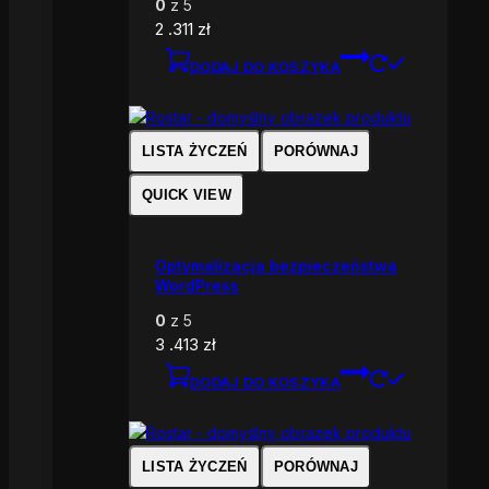
0
z 5
2 .311
zł
DODAJ DO KOSZYKA
LISTA ŻYCZEŃ
PORÓWNAJ
QUICK VIEW
Optymalizacja bezpieczeństwa
WordPress
0
z 5
3 .413
zł
DODAJ DO KOSZYKA
LISTA ŻYCZEŃ
PORÓWNAJ