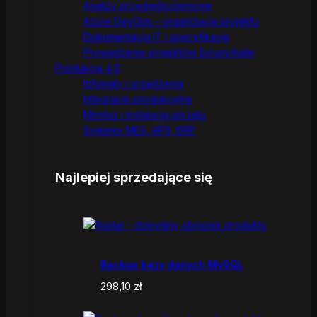
Analizy przedwdrożeniowe
Azure DevOps – organizacja projektu
Dokumentacja IT i specyfikacje
Prowadzenie projektów Scrum/Agile
Produkcja 4.0
Infomaty i urządzenia
Integracje produkcyjne
Montaż i instalacja sprzętu
Systemy MES, APS, ERP
Najlepiej sprzedające się
Backup bazy danych MySQL
298,10
zł