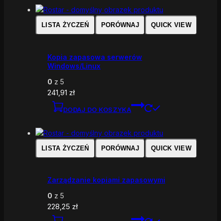
LISTA ŻYCZEŃ
PORÓWNAJ
QUICK VIEW
Kopia zapasowa serwerów
Windows/Linux
0
z 5
241,91
zł
DODAJ DO KOSZYKA
LISTA ŻYCZEŃ
PORÓWNAJ
QUICK VIEW
Zarządzanie kopiami zapasowymi
0
z 5
228,25
zł