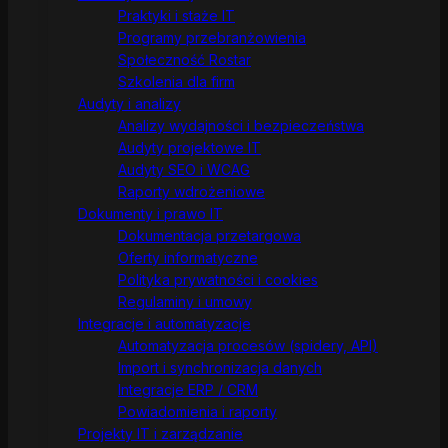
Praktyki i staże IT
Programy przebranżowienia
Społeczność Rostar
Szkolenia dla firm
Audyty i analizy
Analizy wydajności i bezpieczeństwa
Audyty projektowe IT
Audyty SEO i WCAG
Raporty wdrożeniowe
Dokumenty i prawo IT
Dokumentacja przetargowa
Oferty informatyczne
Polityka prywatności i cookies
Regulaminy i umowy
Integracje i automatyzacje
Automatyzacja procesów (spidery, API)
Import i synchronizacja danych
Integracje ERP / CRM
Powiadomienia i raporty
Projekty IT i zarządzanie