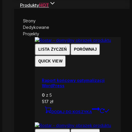
Produkty
HOT
Strony
Dedykowane
Projekty
LISTA ŻYCZEŃ
PORÓWNAJ
QUICK VIEW
Raport końcowy optymalizacji
WordPress
0
z 5
517
zł
DODAJ DO KOSZYKA