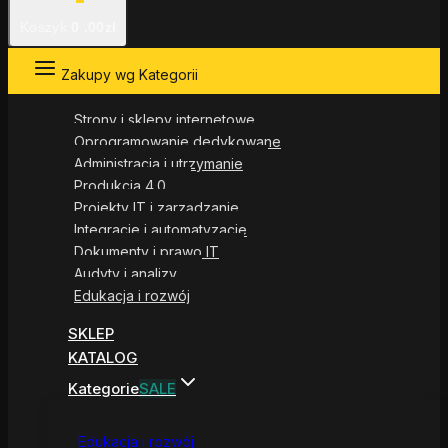
Koszyk
0
.00zł
Zakupy wg Kategorii
Strony i sklepy internetowe
Oprogramowanie dedykowane
Administracja i utrzymanie
Produkcja 4.0
Projekty IT i zarządzanie
Integracje i automatyzacje
Dokumenty i prawo IT
Audyty i analizy
Edukacja i rozwój
SKLEP
KATALOG
Kategorie
SALE
Edukacja i rozwój