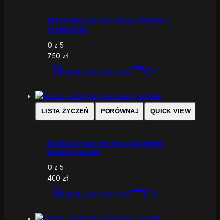
Optymalizacja baz danych MySQL i
PostgreSQL
0
z 5
750
zł
DODAJ DO KOSZYKA
LISTA ŻYCZEŃ
PORÓWNAJ
QUICK VIEW
Analiza logów serwera pod kątem
wąskich gardeł
0
z 5
400
zł
DODAJ DO KOSZYKA