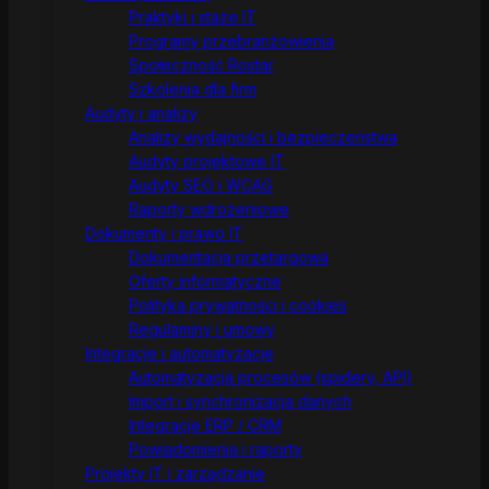
Praktyki i staże IT
Programy przebranżowienia
Społeczność Rostar
Szkolenia dla firm
Audyty i analizy
Analizy wydajności i bezpieczeństwa
Audyty projektowe IT
Audyty SEO i WCAG
Raporty wdrożeniowe
Dokumenty i prawo IT
Dokumentacja przetargowa
Oferty informatyczne
Polityka prywatności i cookies
Regulaminy i umowy
Integracje i automatyzacje
Automatyzacja procesów (spidery, API)
Import i synchronizacja danych
Integracje ERP / CRM
Powiadomienia i raporty
Projekty IT i zarządzanie