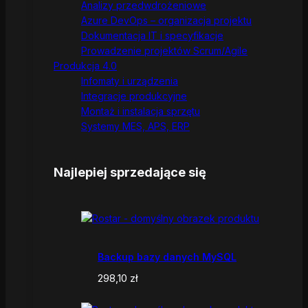
Analizy przedwdrożeniowe
Azure DevOps – organizacja projektu
Dokumentacja IT i specyfikacje
Prowadzenie projektów Scrum/Agile
Produkcja 4.0
Infomaty i urządzenia
Integracje produkcyjne
Montaż i instalacja sprzętu
Systemy MES, APS, ERP
Najlepiej sprzedające się
Backup bazy danych MySQL
298,10
zł