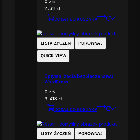
0
z 5
2 .311
zł
DODAJ DO KOSZYKA
LISTA ŻYCZEŃ
PORÓWNAJ
QUICK VIEW
Optymalizacja bezpieczeństwa
WordPress
0
z 5
3 .413
zł
DODAJ DO KOSZYKA
LISTA ŻYCZEŃ
PORÓWNAJ