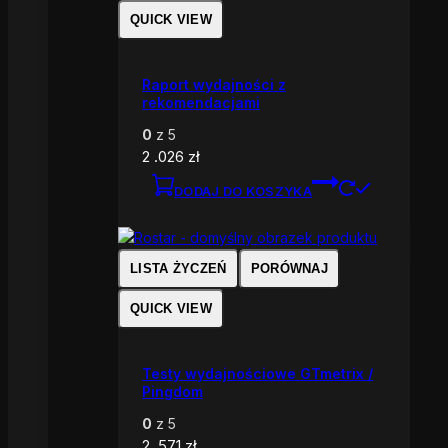
QUICK VIEW
Raport wydajności z
rekomendacjami
0
z 5
2 .026
zł
DODAJ DO KOSZYKA
LISTA ŻYCZEŃ
PORÓWNAJ
QUICK VIEW
Testy wydajnościowe GTmetrix /
Pingdom
0
z 5
2 .571
zł