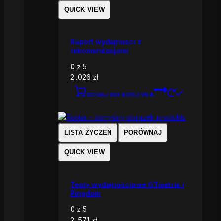
QUICK VIEW
Raport wydajności z
rekomendacjami
0
z 5
2 .026
zł
DODAJ DO KOSZYKA
LISTA ŻYCZEŃ
PORÓWNAJ
QUICK VIEW
Testy wydajnościowe GTmetrix /
Pingdom
0
z 5
2 .571
zł