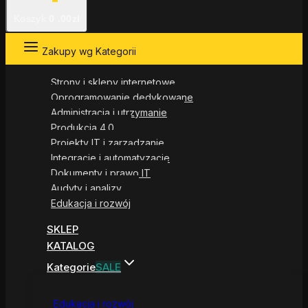
Koszyk
0
.00zł
Zakupy wg Kategorii
Strony i sklepy internetowe
Oprogramowanie dedykowane
Administracja i utrzymanie
Produkcja 4.0
Projekty IT i zarządzanie
Integracje i automatyzacje
Dokumenty i prawo IT
Audyty i analizy
Edukacja i rozwój
SKLEP
KATALOG
Kategorie
SALE
Edukacja i rozwój