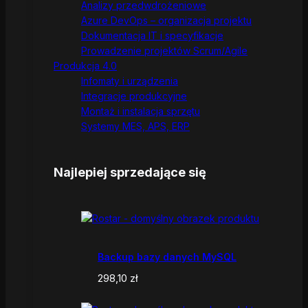
Analizy przedwdrożeniowe
Azure DevOps – organizacja projektu
Dokumentacja IT i specyfikacje
Prowadzenie projektów Scrum/Agile
Produkcja 4.0
Infomaty i urządzenia
Integracje produkcyjne
Montaż i instalacja sprzętu
Systemy MES, APS, ERP
Najlepiej sprzedające się
Backup bazy danych MySQL
298,10
zł