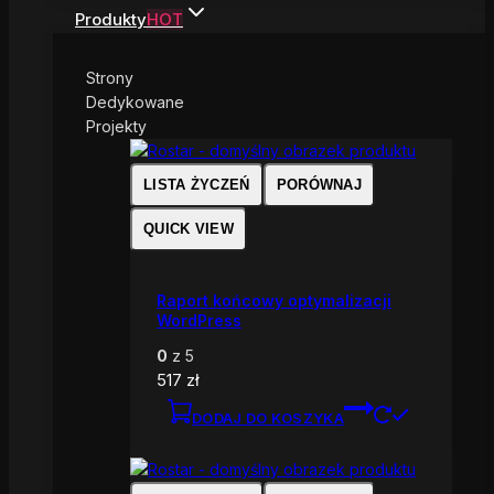
Produkty
HOT
Strony
Dedykowane
Projekty
LISTA ŻYCZEŃ
PORÓWNAJ
QUICK VIEW
Raport końcowy optymalizacji
WordPress
0
z 5
517
zł
DODAJ DO KOSZYKA