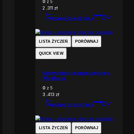
0
z 5
2 .311
zł
DODAJ DO KOSZYKA
LISTA ŻYCZEŃ
PORÓWNAJ
QUICK VIEW
Optymalizacja bezpieczeństwa
WordPress
0
z 5
3 .413
zł
DODAJ DO KOSZYKA
LISTA ŻYCZEŃ
PORÓWNAJ