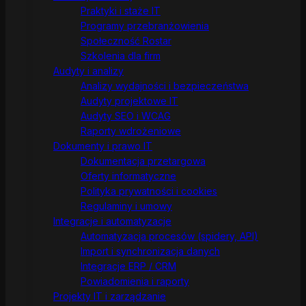
Praktyki i staże IT
Programy przebranżowienia
Społeczność Rostar
Szkolenia dla firm
Audyty i analizy
Analizy wydajności i bezpieczeństwa
Audyty projektowe IT
Audyty SEO i WCAG
Raporty wdrożeniowe
Dokumenty i prawo IT
Dokumentacja przetargowa
Oferty informatyczne
Polityka prywatności i cookies
Regulaminy i umowy
Integracje i automatyzacje
Automatyzacja procesów (spidery, API)
Import i synchronizacja danych
Integracje ERP / CRM
Powiadomienia i raporty
Projekty IT i zarządzanie