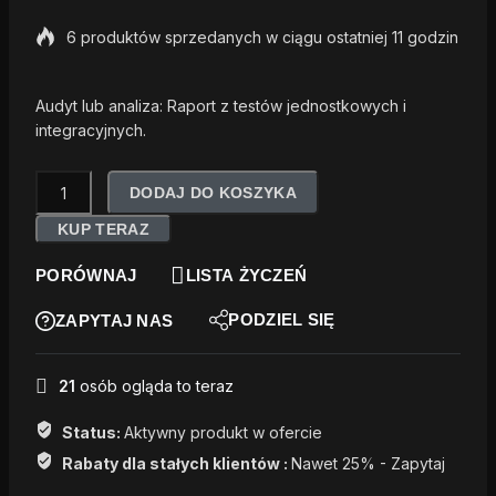
6 produktów sprzedanych w ciągu ostatniej 11 godzin
Szybka sprzedaż! Ponad 11 osób ma w koszyku
Audyt lub analiza: Raport z testów jednostkowych i
integracyjnych.
ilość
DODAJ DO KOSZYKA
Raport
z
KUP TERAZ
testów
PORÓWNAJ
LISTA ŻYCZEŃ
jednostkowych
i
PODZIEL SIĘ
ZAPYTAJ NAS
integracyjnych
21
osób ogląda to teraz
Status:
Aktywny produkt w ofercie
Rabaty dla stałych klientów :
Nawet 25% - Zapytaj