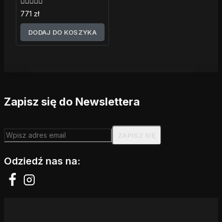
0
771
zł
z
5
DODAJ DO KOSZYKA
Zapisz się do Newslettera
Odziedź nas na: