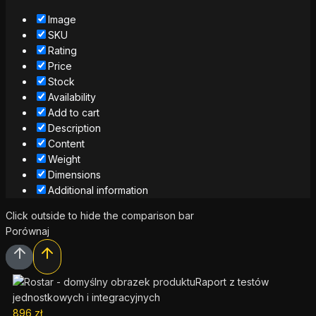
Image
SKU
Rating
Price
Stock
Availability
Add to cart
Description
Content
Weight
Dimensions
Additional information
Click outside to hide the comparison bar
Porównaj
Raport z testów
jednostkowych i integracyjnych
896
zł