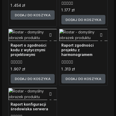
0
1 .454
zł
z
0
1 .177
zł
5
z
DODAJ DO KOSZYKA
5
DODAJ DO KOSZYKA
Raport o zgodności
Raport zgodności
kodu z wytycznymi
projektu z
projektowymi
harmonogramem
0
0
1 .907
zł
1 .313
zł
z
z
5
5
DODAJ DO KOSZYKA
DODAJ DO KOSZYKA
Raport konfiguracji
środowiska serwera