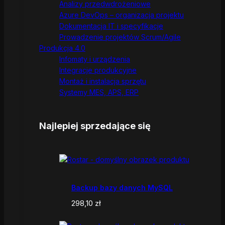
Analizy przedwdrożeniowe
Azure DevOps – organizacja projektu
Dokumentacja IT i specyfikacje
Prowadzenie projektów Scrum/Agile
Produkcja 4.0
Infomaty i urządzenia
Integracje produkcyjne
Montaż i instalacja sprzętu
Systemy MES, APS, ERP
Najlepiej sprzedające się
Backup bazy danych MySQL
298,10
zł