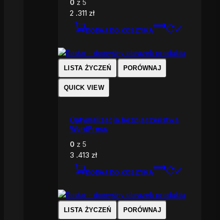
0
z 5
2 .311
zł
DODAJ DO KOSZYKA
LISTA ŻYCZEŃ
PORÓWNAJ
QUICK VIEW
Optymalizacja bezpieczeństwa
WordPress
0
z 5
3 .413
zł
DODAJ DO KOSZYKA
LISTA ŻYCZEŃ
PORÓWNAJ