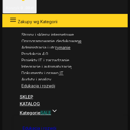
Koszyk
0
.00zł
Zakupy wg Kategorii
Strony i sklepy internetowe
Oprogramowanie dedykowane
Administracja i utrzymanie
Produkcja 4.0
Projekty IT i zarządzanie
Integracje i automatyzacje
Dokumenty i prawo IT
Audyty i analizy
Edukacja i rozwój
SKLEP
KATALOG
Kategorie
SALE
Edukacja i rozwój