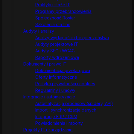
Praktyki i staże IT
Programy przebranżowienia
Społeczność Rostar
Szkolenia dla firm
Audyty i analizy
Analizy wydajności i bezpieczeństwa
Audyty projektowe IT
Audyty SEO i WCAG
Raporty wdrożeniowe
Dokumenty i prawo IT
Dokumentacja przetargowa
Oferty informatyczne
Polityka prywatności i cookies
Regulaminy i umowy
Integracje i automatyzacje
Automatyzacja procesów (spidery, API)
Import i synchronizacja danych
Integracje ERP / CRM
Powiadomienia i raporty
Projekty IT i zarządzanie