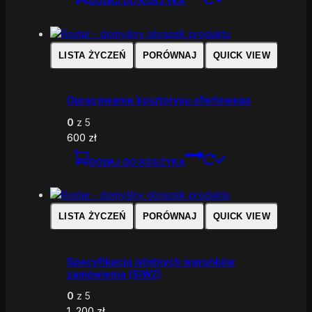
DODAJ DO KOSZYKA
LISTA ŻYCZEŃ
PORÓWNAJ
QUICK VIEW
Opracowanie kosztorysu ofertowego
0
z 5
600
zł
DODAJ DO KOSZYKA
LISTA ŻYCZEŃ
PORÓWNAJ
QUICK VIEW
Specyfikacja istotnych warunków
zamówienia (SIWZ)
0
z 5
1 .200
zł