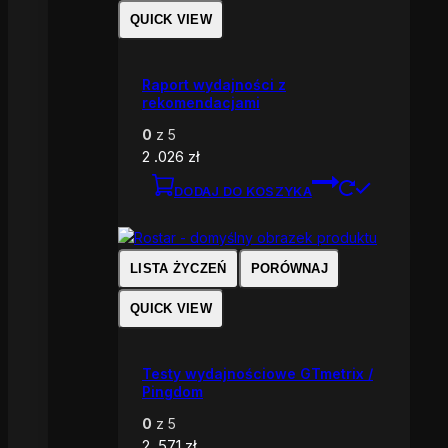
QUICK VIEW
Raport wydajności z
rekomendacjami
0
z 5
2 .026
zł
DODAJ DO KOSZYKA
LISTA ŻYCZEŃ
PORÓWNAJ
QUICK VIEW
Testy wydajnościowe GTmetrix /
Pingdom
0
z 5
2 .571
zł