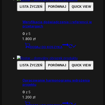
LISTA ŻYCZEŃ
PORÓWNAJ
QUICK VIEW
Weryfikacja doświadczenia i referencji w
przetargach
0
z 5
1 .800
zł
DODAJ DO KOSZYKA
LISTA ŻYCZEŃ
PORÓWNAJ
QUICK VIEW
Opracowanie harmonogramu wdrożenia
projektu
0
z 5
1 .200
zł