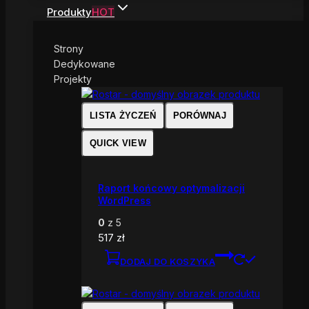
Produkty
HOT
Strony
Dedykowane
Projekty
LISTA ŻYCZEŃ
PORÓWNAJ
QUICK VIEW
Raport końcowy optymalizacji
WordPress
0
z 5
517
zł
DODAJ DO KOSZYKA