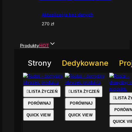
Aktualizacja baz danych
270
zł
Produkty
HOT
Strony
Dedykowane
Pro
LISTA ŻYCZEŃ
LISTA ŻYCZEŃ
LISTA Ż
PORÓWNAJ
PORÓWNAJ
PORÓWN
QUICK VIEW
QUICK VIEW
QUICK V