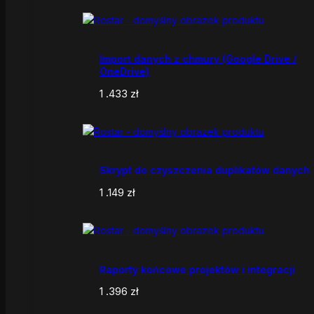
Import danych z chmury (Google Drive /
OneDrive)
1 .433
zł
Skrypt do czyszczenia duplikatów danych
1 .149
zł
Raporty końcowe projektów i integracji
1 .396
zł