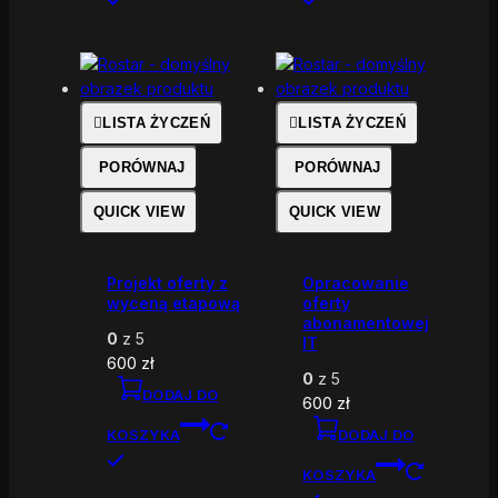
LISTA ŻYCZEŃ
LISTA ŻYCZEŃ
PORÓWNAJ
PORÓWNAJ
QUICK VIEW
QUICK VIEW
Projekt oferty z
Opracowanie
wyceną etapową
oferty
abonamentowej
0
z 5
IT
600
zł
0
z 5
DODAJ DO
600
zł
KOSZYKA
DODAJ DO
KOSZYKA