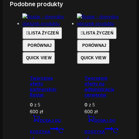
Podobne produkty
LISTA ŻYCZEŃ
LISTA ŻYCZEŃ
PORÓWNAJ
PORÓWNAJ
QUICK VIEW
QUICK VIEW
Tworzenie
Tworzenie
oferty
oferty na
partnerskiej
administrację
Rostar
serwerów
0
z 5
0
z 5
600
zł
600
zł
DODAJ DO
DODAJ DO
KOSZYKA
KOSZYKA