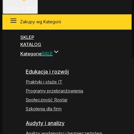
Koszyk
0
.00zł
Zakupy wg Kategorii
SKLEP
KATALOG
Kategorie
SALE
Edukacja i rozwój
Praktyki i staże IT
Programy przebranżowienia
Społeczność Rostar
Szkolenia dla firm
Audyty i analizy
Analizy wydajności i bezpieczeństwa