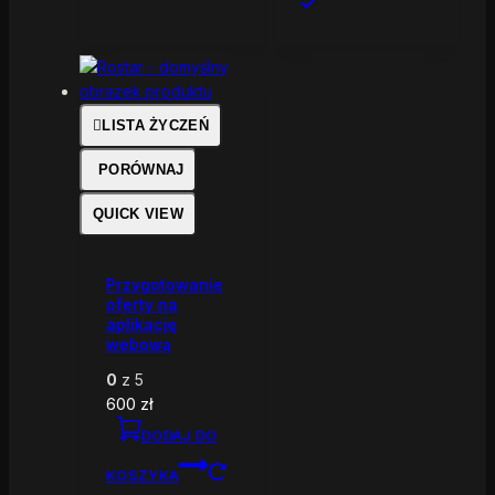
LISTA ŻYCZEŃ
PORÓWNAJ
QUICK VIEW
Przygotowanie
oferty na
aplikację
webową
0
z 5
600
zł
DODAJ DO
KOSZYKA