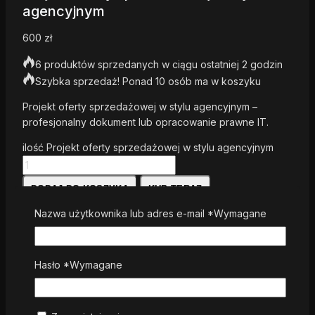
agencyjnym
600
zł
6 produktów sprzedanych w ciągu ostatniej 2 godzin
Szybka sprzedaż! Ponad 10 osób ma w koszyku
Projekt oferty sprzedażowej w stylu agencyjnym –
profesjonalny dokument lub opracowanie prawne IT.
ilość Projekt oferty sprzedażowej w stylu agencyjnym
DODAJ DO KOSZYKA
KUP TERAZ
Nazwa użytkownika lub adres e-mail
*
Wymagane
LISTA ŻYCZEŃ
PORÓWNAJ
ZAPYTAJ NAS
Hasło
*
Wymagane
PODZIEL SIĘ
26
osób ogląda to teraz