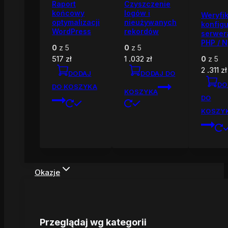
Raport
Czyszczenie
końcowy
logów i
Weryfi
optymalizacji
nieużywanych
konfigu
WordPress
rekordów
serwer
PHP / N
0
z 5
0
z 5
517
zł
1 .032
zł
0
z 5
2 .311
zł
DODAJ
DODAJ DO
DO
DO KOSZYKA
KOSZYKA
DO
KOSZY
Okazje
Przeglądaj wg kategorii