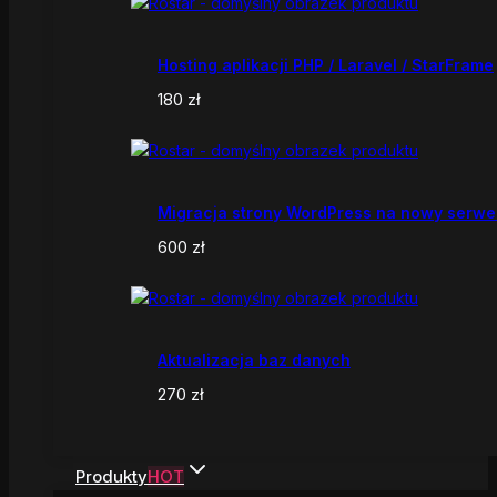
Hosting aplikacji PHP / Laravel / StarFrame
180
zł
Migracja strony WordPress na nowy serwe
600
zł
Aktualizacja baz danych
270
zł
Produkty
HOT