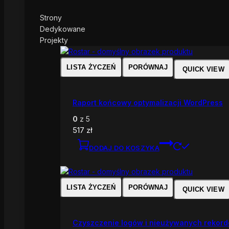
Strony
Dedykowane
Projekty
LISTA ŻYCZEŃ
PORÓWNAJ
QUICK VIEW
Raport końcowy optymalizacji WordPress
0
z 5
517
zł
DODAJ DO KOSZYKA
LISTA ŻYCZEŃ
PORÓWNAJ
QUICK VIEW
Czyszczenie logów i nieużywanych rekor