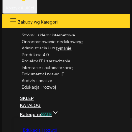
Koszyk
0
.00zł
Zakupy wg Kategorii
Strony i sklepy internetowe
Oprogramowanie dedykowane
Administracja i utrzymanie
Produkcja 4.0
Projekty IT i zarządzanie
Integracje i automatyzacje
Dokumenty i prawo IT
Audyty i analizy
Edukacja i rozwój
SKLEP
KATALOG
Kategorie
SALE
Edukacja i rozwój