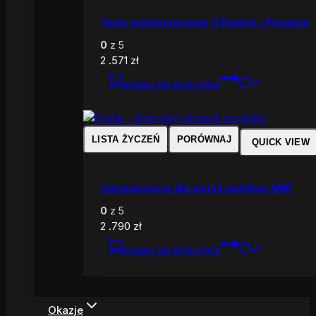
Testy wydajnościowe GTmetrix / Pingdom
0
z 5
2 .571
zł
DODAJ DO KOSZYKA
LISTA ŻYCZEŃ
PORÓWNAJ
QUICK VIEW
Optymalizacja dla wersji mobilnej AMP
0
z 5
2 .790
zł
DODAJ DO KOSZYKA
Okazje