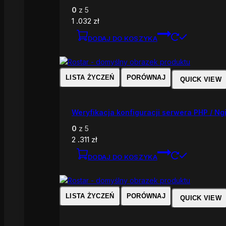
0
z 5
1 .032
zł
DODAJ DO KOSZYKA
LISTA ŻYCZEŃ
PORÓWNAJ
QUICK VIEW
Weryfikacja konfiguracji serwera PHP / Ng
0
z 5
2 .311
zł
DODAJ DO KOSZYKA
LISTA ŻYCZEŃ
PORÓWNAJ
QUICK VIEW