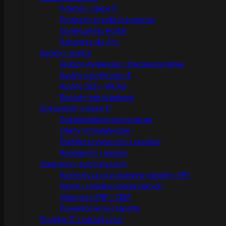
Praktyki i staże IT
Programy przebranżowienia
Społeczność Rostar
Szkolenia dla firm
Audyty i analizy
Analizy wydajności i bezpieczeństwa
Audyty projektowe IT
Audyty SEO i WCAG
Raporty wdrożeniowe
Dokumenty i prawo IT
Dokumentacja przetargowa
Oferty informatyczne
Polityka prywatności i cookies
Regulaminy i umowy
Integracje i automatyzacje
Automatyzacja procesów (spidery, API)
Import i synchronizacja danych
Integracje ERP / CRM
Powiadomienia i raporty
Projekty IT i zarządzanie