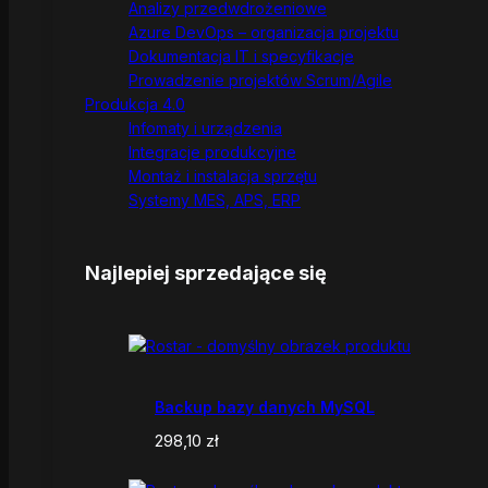
Analizy przedwdrożeniowe
Azure DevOps – organizacja projektu
Dokumentacja IT i specyfikacje
Prowadzenie projektów Scrum/Agile
Produkcja 4.0
Infomaty i urządzenia
Integracje produkcyjne
Montaż i instalacja sprzętu
Systemy MES, APS, ERP
Najlepiej sprzedające się
Backup bazy danych MySQL
298,10
zł