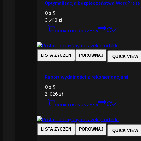
Optymalizacja bezpieczeństwa WordPress
0
z 5
3 .413
zł
DODAJ DO KOSZYKA
LISTA ŻYCZEŃ
PORÓWNAJ
QUICK VIEW
Raport wydajności z rekomendacjami
0
z 5
2 .026
zł
DODAJ DO KOSZYKA
LISTA ŻYCZEŃ
PORÓWNAJ
QUICK VIEW