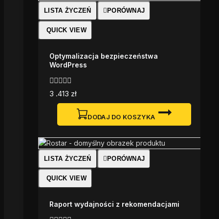
LISTA ŻYCZEŃ
PORÓWNAJ
QUICK VIEW
Optymalizacja bezpieczeństwa
WordPress
0
3 .413
zł
z
5
DODAJ DO KOSZYKA
LISTA ŻYCZEŃ
PORÓWNAJ
QUICK VIEW
Raport wydajności z rekomendacjami