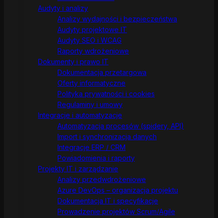
Audyty i analizy
Analizy wydajności i bezpieczeństwa
Audyty projektowe IT
Audyty SEO i WCAG
Raporty wdrożeniowe
Dokumenty i prawo IT
Dokumentacja przetargowa
Oferty informatyczne
Polityka prywatności i cookies
Regulaminy i umowy
Integracje i automatyzacje
Automatyzacja procesów (spidery, API)
Import i synchronizacja danych
Integracje ERP / CRM
Powiadomienia i raporty
Projekty IT i zarządzanie
Analizy przedwdrożeniowe
Azure DevOps – organizacja projektu
Dokumentacja IT i specyfikacje
Prowadzenie projektów Scrum/Agile