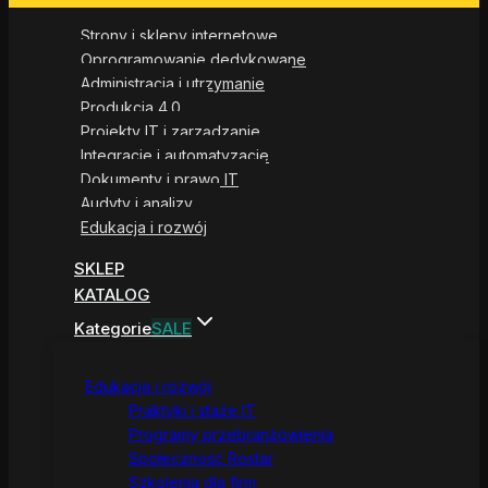
Strony i sklepy internetowe
Oprogramowanie dedykowane
Administracja i utrzymanie
Produkcja 4.0
Projekty IT i zarządzanie
Integracje i automatyzacje
Dokumenty i prawo IT
Audyty i analizy
Edukacja i rozwój
SKLEP
KATALOG
Kategorie
SALE
Edukacja i rozwój
Praktyki i staże IT
Programy przebranżowienia
Społeczność Rostar
Szkolenia dla firm