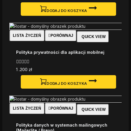
z
5
DODAJ DO KOSZYKA
LISTA ŻYCZEŃ
PORÓWNAJ
QUICK VIEW
Polityka prywatności dla aplikacji mobilnej
0
1 .200
zł
z
5
DODAJ DO KOSZYKA
LISTA ŻYCZEŃ
PORÓWNAJ
QUICK VIEW
Polityka danych w systemach mailingowych
(Mailerlite / Brevo)