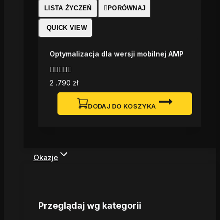
LISTA ŻYCZEŃ
PORÓWNAJ
QUICK VIEW
Optymalizacja dla wersji mobilnej AMP
0
2 .790
zł
z
5
DODAJ DO KOSZYKA
Okazje
Przeglądaj wg kategorii