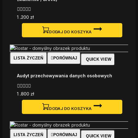
0
1 .200
zł
z
5
DODAJ DO KOSZYKA
LISTA ŻYCZEŃ
PORÓWNAJ
QUICK VIEW
Audyt przechowywania danych osobowych
0
1 .800
zł
z
5
DODAJ DO KOSZYKA
LISTA ŻYCZEŃ
PORÓWNAJ
QUICK VIEW