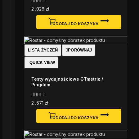
0
2 .026
zł
z
5
DODAJ DO KOSZYKA
LISTA ŻYCZEŃ
PORÓWNAJ
QUICK VIEW
Testy wydajnościowe GTmetrix /
Pingdom
0
2 .571
zł
z
5
DODAJ DO KOSZYKA