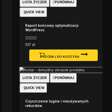
LISTA ŻYCZEŃ
PORÓWNAJ
QUICK VIEW
Raport końcowy optymalizacji
WordPress
0
517
zł
z
5
DODAJ DO KOSZYKA
LISTA ŻYCZEŃ
PORÓWNAJ
QUICK VIEW
Czyszczenie logów i nieużywanych
rekordów