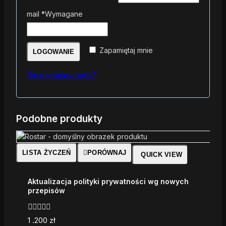
mail
*
Wymagane
Zapamiętaj mnie
LOGOWANIE
Nie pamiętasz hasła?
Podobne produkty
LISTA ŻYCZEŃ
PORÓWNAJ
QUICK VIEW
Aktualizacja polityki prywatności wg nowych
przepisów
0
1 .200
zł