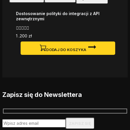
Dostosowanie polityki do integracji z API
zewnętrznymi
0
1 .200
zł
z
5
DODAJ DO KOSZYKA
Zapisz się do Newslettera