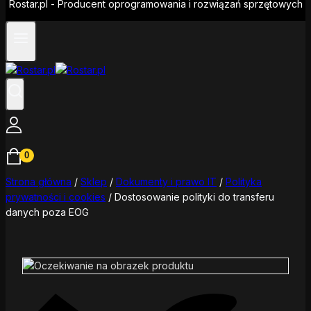
Rostar.pl - Producent oprogramowania i rozwiązań sprzętowych
0
Strona główna
/
Sklep
/
Dokumenty i prawo IT
/
Polityka
prywatności i cookies
/
Dostosowanie polityki do transferu
danych poza EOG