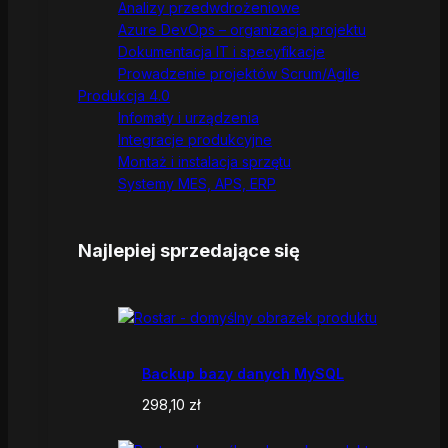
Analizy przedwdrożeniowe
Azure DevOps – organizacja projektu
Dokumentacja IT i specyfikacje
Prowadzenie projektów Scrum/Agile
Produkcja 4.0
Infomaty i urządzenia
Integracje produkcyjne
Montaż i instalacja sprzętu
Systemy MES, APS, ERP
Najlepiej sprzedające się
Backup bazy danych MySQL
298,10
zł