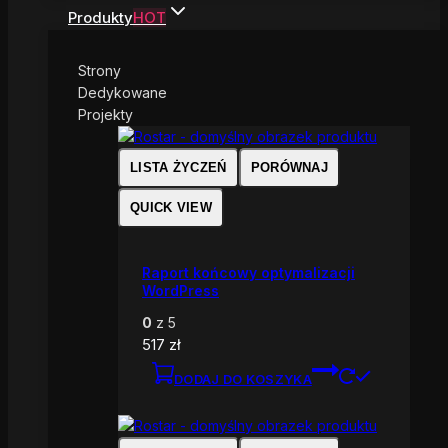
Produkty
HOT
Strony
Dedykowane
Projekty
LISTA ŻYCZEŃ
PORÓWNAJ
QUICK VIEW
Raport końcowy optymalizacji
WordPress
0
z 5
517
zł
DODAJ DO KOSZYKA