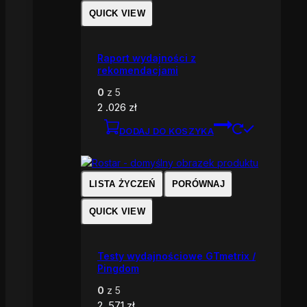
QUICK VIEW
Raport wydajności z
rekomendacjami
0
z 5
2 .026
zł
DODAJ DO KOSZYKA
LISTA ŻYCZEŃ
PORÓWNAJ
QUICK VIEW
Testy wydajnościowe GTmetrix /
Pingdom
0
z 5
2 .571
zł