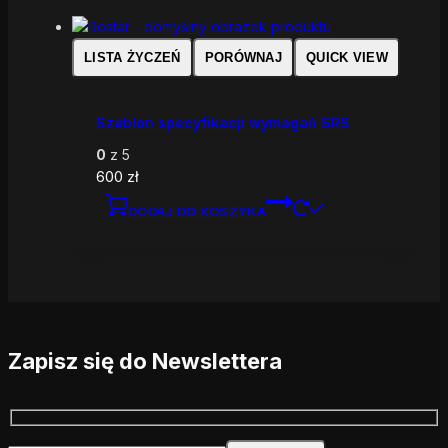
LISTA ŻYCZEŃ
PORÓWNAJ
QUICK VIEW
Szablon specyfikacji wymagań SRS
0
z 5
600
zł
DODAJ DO KOSZYKA
Zapisz się do Newslettera