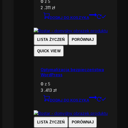
0
z 5
2 .311
zł
DODAJ DO KOSZYKA
LISTA ŻYCZEŃ
PORÓWNAJ
QUICK VIEW
Optymalizacja bezpieczeństwa
WordPress
0
z 5
3 .413
zł
DODAJ DO KOSZYKA
LISTA ŻYCZEŃ
PORÓWNAJ