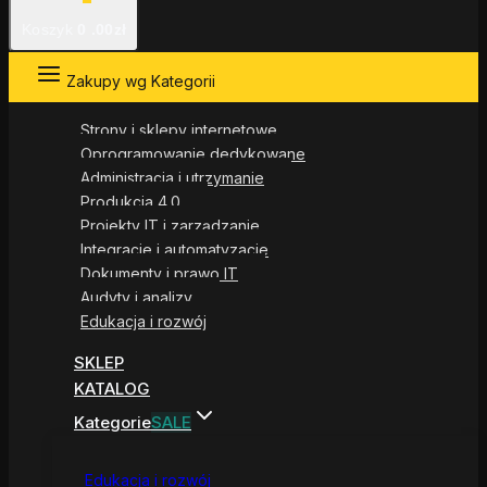
Koszyk
0
.00zł
Zakupy wg Kategorii
Strony i sklepy internetowe
Oprogramowanie dedykowane
Administracja i utrzymanie
Produkcja 4.0
Projekty IT i zarządzanie
Integracje i automatyzacje
Dokumenty i prawo IT
Audyty i analizy
Edukacja i rozwój
SKLEP
KATALOG
Kategorie
SALE
Edukacja i rozwój