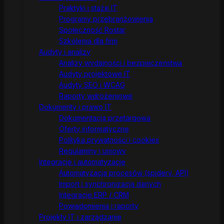
Praktyki i staże IT
Programy przebranżowienia
Społeczność Rostar
Szkolenia dla firm
Audyty i analizy
Analizy wydajności i bezpieczeństwa
Audyty projektowe IT
Audyty SEO i WCAG
Raporty wdrożeniowe
Dokumenty i prawo IT
Dokumentacja przetargowa
Oferty informatyczne
Polityka prywatności i cookies
Regulaminy i umowy
Integracje i automatyzacje
Automatyzacja procesów (spidery, API)
Import i synchronizacja danych
Integracje ERP / CRM
Powiadomienia i raporty
Projekty IT i zarządzanie