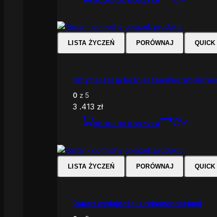
LISTA ŻYCZEŃ
PORÓWNAJ
QUICK
Optymalizacja bezpieczeństwa WordPres
0
z 5
3 .413
zł
DODAJ DO KOSZYKA
LISTA ŻYCZEŃ
PORÓWNAJ
QUICK
Raport wydajności z rekomendacjami