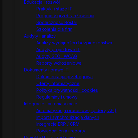
Edukacja i rozwój
Praktyki i staże IT
Programy przebranżowienia
Społeczność Rostar
Szkolenia dla firm
Audyty i analizy
Analizy wydajności i bezpieczeństwa
Audyty projektowe IT
Audyty SEO i WCAG
Raporty wdrożeniowe
Dokumenty i prawo IT
Dokumentacja przetargowa
Oferty informatyczne
Polityka prywatności i cookies
Regulaminy i umowy
Integracje i automatyzacje
Automatyzacja procesów (spidery, API)
Import i synchronizacja danych
Integracje ERP / CRM
Powiadomienia i raporty
Projekty IT i zarządzanie