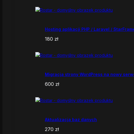
Hosting aplikacji PHP / Laravel / StarFram
180
zł
Migracja strony WordPress na nowy serw
600
zł
Aktualizacja baz danych
270
zł