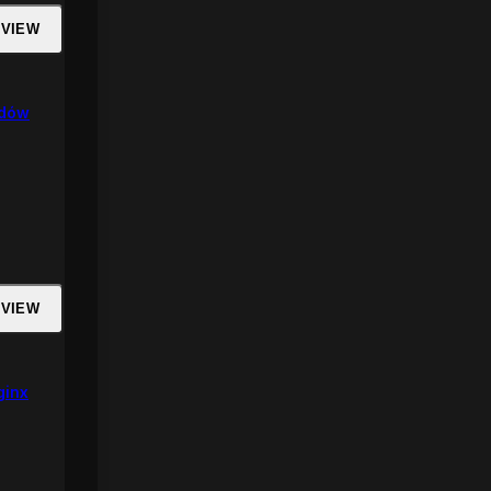
 VIEW
rdów
 VIEW
ginx