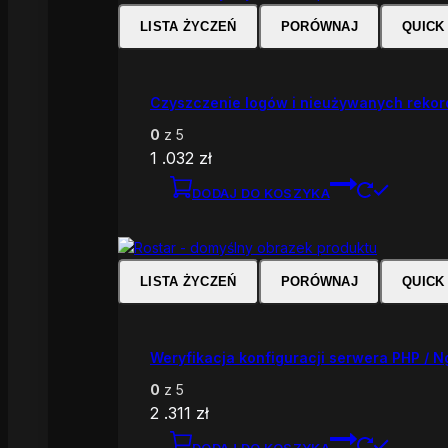
LISTA ŻYCZEŃ
PORÓWNAJ
QUICK
Czyszczenie logów i nieużywanych reko
0
z 5
1 .032
zł
DODAJ DO KOSZYKA
LISTA ŻYCZEŃ
PORÓWNAJ
QUICK
Weryfikacja konfiguracji serwera PHP / N
0
z 5
2 .311
zł
DODAJ DO KOSZYKA