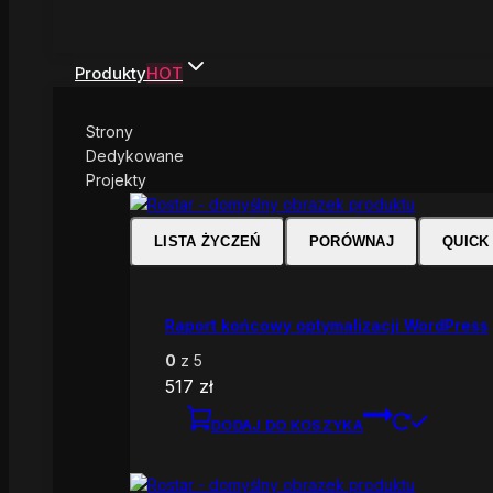
Produkty
HOT
Strony
Dedykowane
Projekty
LISTA ŻYCZEŃ
PORÓWNAJ
QUICK
Raport końcowy optymalizacji WordPress
0
z 5
517
zł
DODAJ DO KOSZYKA