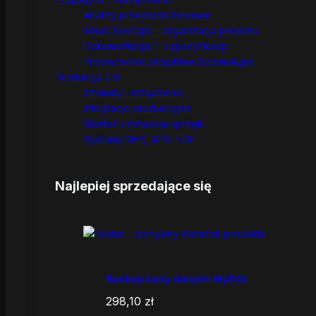
Analizy przedwdrożeniowe
Azure DevOps – organizacja projektu
Dokumentacja IT i specyfikacje
Prowadzenie projektów Scrum/Agile
Produkcja 4.0
Infomaty i urządzenia
Integracje produkcyjne
Montaż i instalacja sprzętu
Systemy MES, APS, ERP
Najlepiej sprzedające się
Backup bazy danych MySQL
298,10
zł