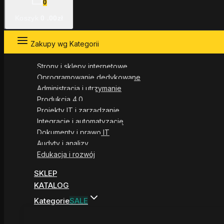
0
Koszyk
0
.00zł
Zakupy wg Kategorii
Strony i sklepy internetowe
Oprogramowanie dedykowane
Administracja i utrzymanie
Produkcja 4.0
Projekty IT i zarządzanie
Integracje i automatyzacje
Dokumenty i prawo IT
Audyty i analizy
Edukacja i rozwój
SKLEP
KATALOG
Kategorie
SALE