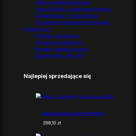
Analizy przedwdrożeniowe
Azure DevOps – organizacja projektu
Dokumentacja IT i specyfikacje
Prowadzenie projektów Scrum/Agile
Produkcja 4.0
Infomaty i urządzenia
Integracje produkcyjne
Montaż i instalacja sprzętu
Systemy MES, APS, ERP
Najlepiej sprzedające się
Backup bazy danych MySQL
298,10
zł