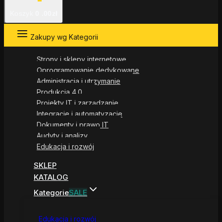
Koszyk
0
.00zł
Zakupy wg Kategorii
Strony i sklepy internetowe
Oprogramowanie dedykowane
Administracja i utrzymanie
Produkcja 4.0
Projekty IT i zarządzanie
Integracje i automatyzacje
Dokumenty i prawo IT
Audyty i analizy
Edukacja i rozwój
SKLEP
KATALOG
Kategorie
SALE
Edukacja i rozwój