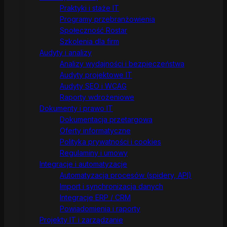
Praktyki i staże IT
Programy przebranżowienia
Społeczność Rostar
Szkolenia dla firm
Audyty i analizy
Analizy wydajności i bezpieczeństwa
Audyty projektowe IT
Audyty SEO i WCAG
Raporty wdrożeniowe
Dokumenty i prawo IT
Dokumentacja przetargowa
Oferty informatyczne
Polityka prywatności i cookies
Regulaminy i umowy
Integracje i automatyzacje
Automatyzacja procesów (spidery, API)
Import i synchronizacja danych
Integracje ERP / CRM
Powiadomienia i raporty
Projekty IT i zarządzanie