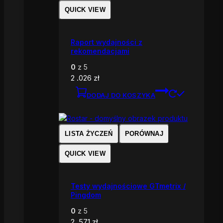
QUICK VIEW
Raport wydajności z
rekomendacjami
0
z 5
2 .026
zł
DODAJ DO KOSZYKA
LISTA ŻYCZEŃ
PORÓWNAJ
QUICK VIEW
Testy wydajnościowe GTmetrix /
Pingdom
0
z 5
2 .571
zł