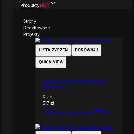
Produkty
HOT
Strony
Dedykowane
Projekty
LISTA ŻYCZEŃ
PORÓWNAJ
QUICK VIEW
Raport końcowy optymalizacji
WordPress
0
z 5
517
zł
DODAJ DO KOSZYKA