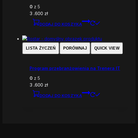
0
z 5
3 .600
zł
DODAJ DO KOSZYKA
LISTA ŻYCZEŃ
PORÓWNAJ
QUICK VIEW
Program przebranżowienia na Trenera IT
0
z 5
3 .600
zł
DODAJ DO KOSZYKA