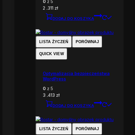
0
z 5
2 .311
zł
DODAJ DO KOSZYKA
LISTA ŻYCZEŃ
PORÓWNAJ
QUICK VIEW
Optymalizacja bezpieczeństwa
WordPress
0
z 5
3 .413
zł
DODAJ DO KOSZYKA
LISTA ŻYCZEŃ
PORÓWNAJ