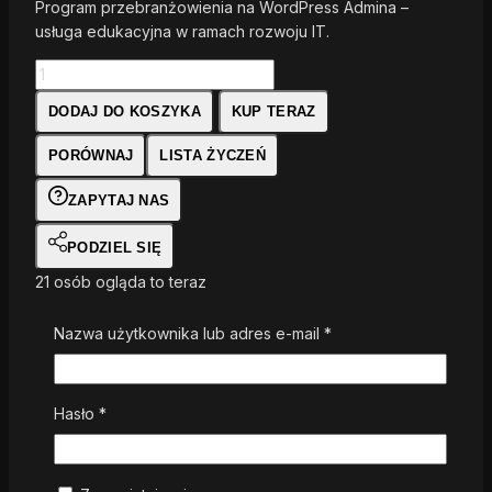
Program przebranżowienia na WordPress Admina –
usługa edukacyjna w ramach rozwoju IT.
DODAJ DO KOSZYKA
KUP TERAZ
PORÓWNAJ
LISTA ŻYCZEŃ
ZAPYTAJ NAS
PODZIEL SIĘ
21
osób ogląda to teraz
Status:
Aktywny produkt w ofercie
Nazwa użytkownika lub adres e-mail
*
Rabaty dla stałych klientów :
Nawet 25% -
Zapytaj
Hasło
*