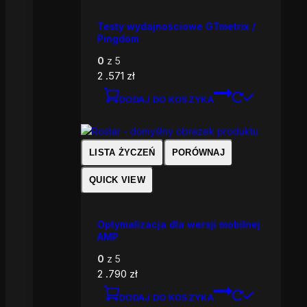
Testy wydajnościowe GTmetrix /
Pingdom
0
z 5
2 .571
zł
DODAJ DO KOSZYKA
LISTA ŻYCZEŃ
PORÓWNAJ
QUICK VIEW
Optymalizacja dla wersji mobilnej
AMP
0
z 5
2 .790
zł
DODAJ DO KOSZYKA