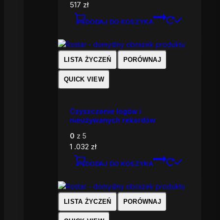
517
zł
DODAJ DO KOSZYKA
LISTA ŻYCZEŃ
PORÓWNAJ
QUICK VIEW
Czyszczenie logów i
nieużywanych rekordów
0
z 5
1 .032
zł
DODAJ DO KOSZYKA
LISTA ŻYCZEŃ
PORÓWNAJ