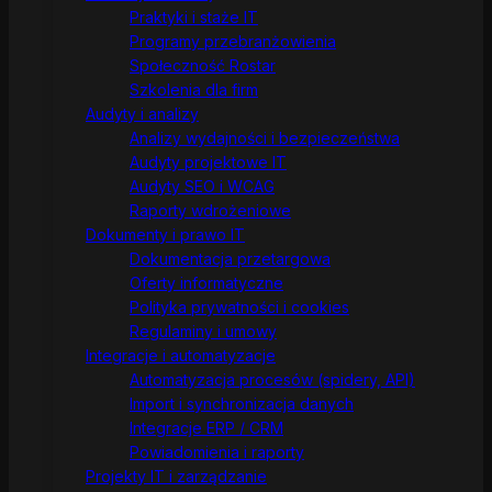
Praktyki i staże IT
Programy przebranżowienia
Społeczność Rostar
Szkolenia dla firm
Audyty i analizy
Analizy wydajności i bezpieczeństwa
Audyty projektowe IT
Audyty SEO i WCAG
Raporty wdrożeniowe
Dokumenty i prawo IT
Dokumentacja przetargowa
Oferty informatyczne
Polityka prywatności i cookies
Regulaminy i umowy
Integracje i automatyzacje
Automatyzacja procesów (spidery, API)
Import i synchronizacja danych
Integracje ERP / CRM
Powiadomienia i raporty
Projekty IT i zarządzanie