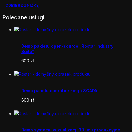
ODBIERZ ZNIŻKĘ
Polecane usługi
Demo pakietu open-source „Rostar Industry
Suite”
600
zł
Demo panelu operatorskiego SCADA
600
zł
Demo systemu wizualizacji 3D linii produkcyjnej