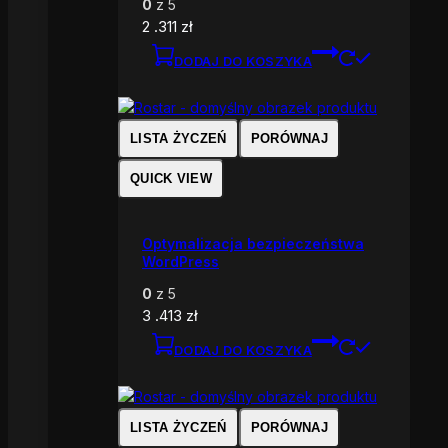
0
z 5
2 .311
zł
DODAJ DO KOSZYKA
LISTA ŻYCZEŃ
PORÓWNAJ
QUICK VIEW
Optymalizacja bezpieczeństwa
WordPress
0
z 5
3 .413
zł
DODAJ DO KOSZYKA
LISTA ŻYCZEŃ
PORÓWNAJ