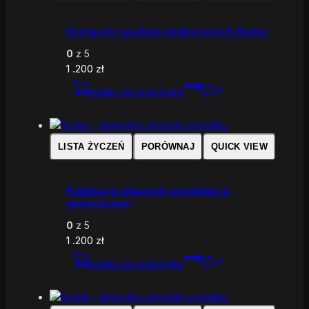
Dostęp do zasobów edukacyjnych Rostar
0
z 5
1 .200
zł
DODAJ DO KOSZYKA
LISTA ŻYCZEŃ
PORÓWNAJ
QUICK VIEW
Publikacja własnych projektów w
społeczności
0
z 5
1 .200
zł
DODAJ DO KOSZYKA