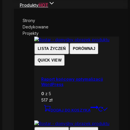
Produkty
HOT
Strony
Dedykowane
Projekty
LISTA ŻYCZEŃ
PORÓWNAJ
QUICK VIEW
Raport końcowy optymalizacji
WordPress
0
z 5
517
zł
DODAJ DO KOSZYKA