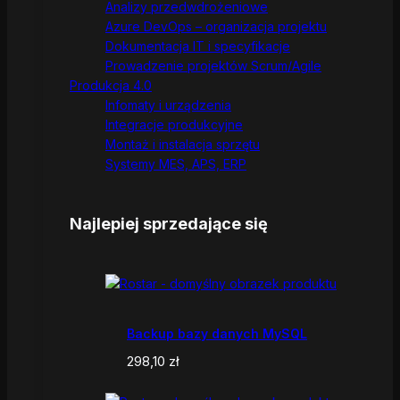
Analizy przedwdrożeniowe
Azure DevOps – organizacja projektu
Dokumentacja IT i specyfikacje
Prowadzenie projektów Scrum/Agile
Produkcja 4.0
Infomaty i urządzenia
Integracje produkcyjne
Montaż i instalacja sprzętu
Systemy MES, APS, ERP
Najlepiej sprzedające się
Backup bazy danych MySQL
298,10
zł