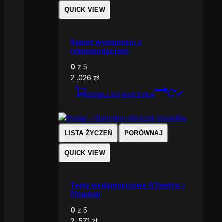
QUICK VIEW
Raport wydajności z
rekomendacjami
0
z 5
2 .026
zł
DODAJ DO KOSZYKA
LISTA ŻYCZEŃ
PORÓWNAJ
QUICK VIEW
Testy wydajnościowe GTmetrix /
Pingdom
0
z 5
2 .571
zł