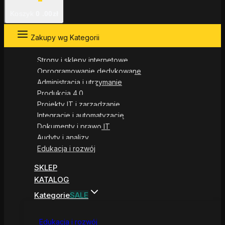
Koszyk
0
.00zł
Zakupy wg Kategorii
Strony i sklepy internetowe
Oprogramowanie dedykowane
Administracja i utrzymanie
Produkcja 4.0
Projekty IT i zarządzanie
Integracje i automatyzacje
Dokumenty i prawo IT
Audyty i analizy
Edukacja i rozwój
SKLEP
KATALOG
Kategorie
SALE
Edukacja i rozwój