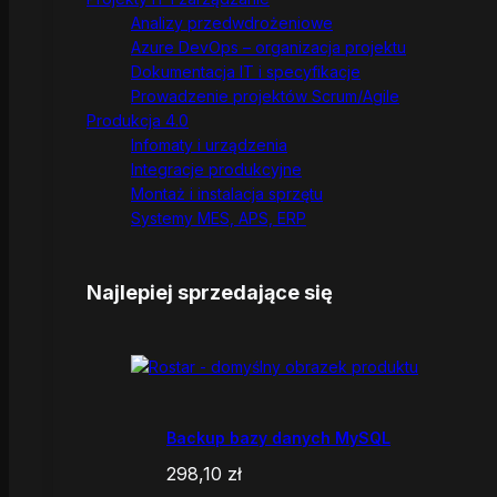
Analizy przedwdrożeniowe
Azure DevOps – organizacja projektu
Dokumentacja IT i specyfikacje
Prowadzenie projektów Scrum/Agile
Produkcja 4.0
Infomaty i urządzenia
Integracje produkcyjne
Montaż i instalacja sprzętu
Systemy MES, APS, ERP
Najlepiej sprzedające się
Backup bazy danych MySQL
298,10
zł