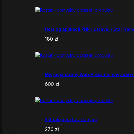
Hosting aplikacji PHP / Laravel / StarFram
180
zł
Migracja strony WordPress na nowy serw
600
zł
Aktualizacja baz danych
270
zł