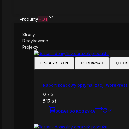
Produkty
HOT
Strony
Dedykowane
Projekty
LISTA ŻYCZEŃ
PORÓWNAJ
QUICK
Raport końcowy optymalizacji WordPress
0
z 5
517
zł
DODAJ DO KOSZYKA