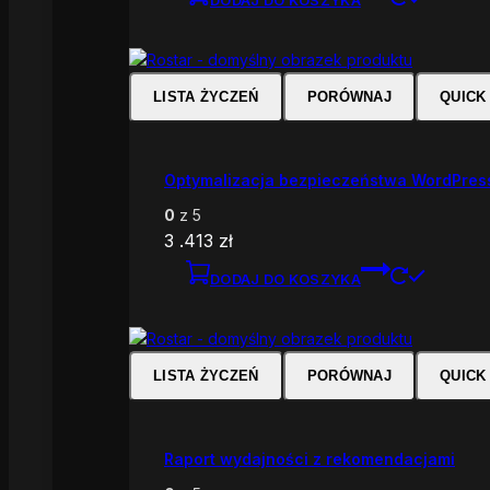
LISTA ŻYCZEŃ
PORÓWNAJ
QUICK
Optymalizacja bezpieczeństwa WordPres
0
z 5
3 .413
zł
DODAJ DO KOSZYKA
LISTA ŻYCZEŃ
PORÓWNAJ
QUICK
Raport wydajności z rekomendacjami