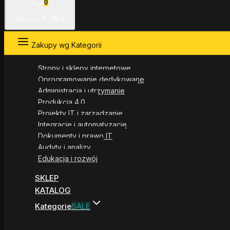
0
Koszyk
0
.00zł
Zakupy wg Kategorii
Strony i sklepy internetowe
Oprogramowanie dedykowane
Administracja i utrzymanie
Produkcja 4.0
Projekty IT i zarządzanie
Integracje i automatyzacje
Dokumenty i prawo IT
Audyty i analizy
Edukacja i rozwój
SKLEP
KATALOG
Kategorie
SALE