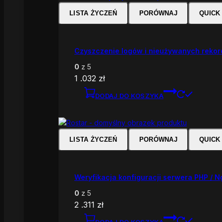
LISTA ŻYCZEŃ
PORÓWNAJ
QUICK
Czyszczenie logów i nieużywanych reko
0
z 5
1 .032
zł
DODAJ DO KOSZYKA
LISTA ŻYCZEŃ
PORÓWNAJ
QUICK
Weryfikacja konfiguracji serwera PHP / N
0
z 5
2 .311
zł
DODAJ DO KOSZYKA