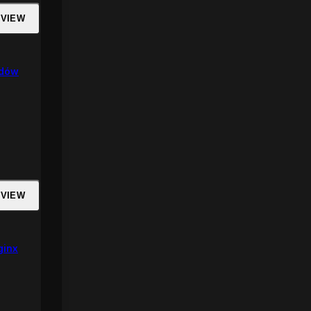
 VIEW
rdów
 VIEW
ginx