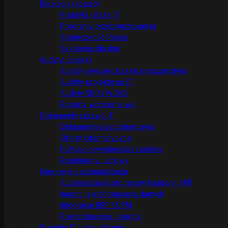
Edukacja i rozwój
Praktyki i staże IT
Programy przebranżowienia
Społeczność Rostar
Szkolenia dla firm
Audyty i analizy
Analizy wydajności i bezpieczeństwa
Audyty projektowe IT
Audyty SEO i WCAG
Raporty wdrożeniowe
Dokumenty i prawo IT
Dokumentacja przetargowa
Oferty informatyczne
Polityka prywatności i cookies
Regulaminy i umowy
Integracje i automatyzacje
Automatyzacja procesów (spidery, API)
Import i synchronizacja danych
Integracje ERP / CRM
Powiadomienia i raporty
Projekty IT i zarządzanie