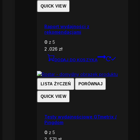
QUICK VIEW
Raport wydajności z
rekomendacjami
0
z 5
2 .026
zł
DODAJ DO KOSZYKA
LISTA ŻYCZEŃ
PORÓWNAJ
QUICK VIEW
Testy wydajnościowe GTmetrix /
Pingdom
0
z 5
2 .571
zł