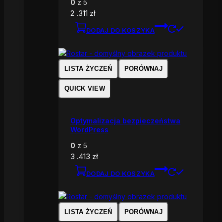
0
z 5
2 .311
zł
DODAJ DO KOSZYKA
LISTA ŻYCZEŃ
PORÓWNAJ
QUICK VIEW
Optymalizacja bezpieczeństwa
WordPress
0
z 5
3 .413
zł
DODAJ DO KOSZYKA
LISTA ŻYCZEŃ
PORÓWNAJ