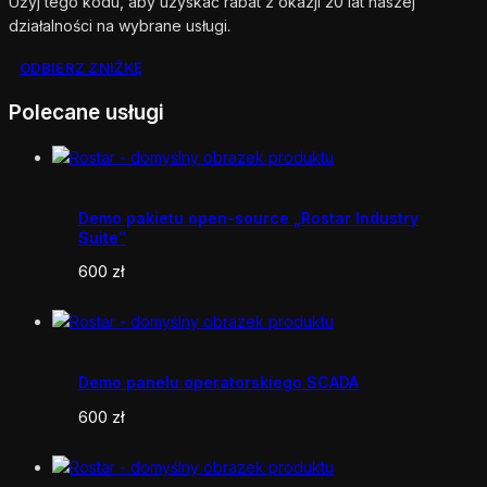
Użyj tego kodu, aby uzyskać rabat z okazji 20 lat naszej
działalności na wybrane usługi.
ODBIERZ ZNIŻKĘ
Polecane usługi
Demo pakietu open-source „Rostar Industry
Suite”
600
zł
Demo panelu operatorskiego SCADA
600
zł