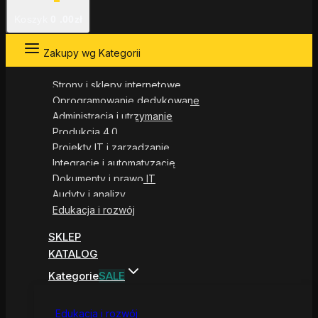
Koszyk
0
.00zł
Zakupy wg Kategorii
Strony i sklepy internetowe
Oprogramowanie dedykowane
Administracja i utrzymanie
Produkcja 4.0
Projekty IT i zarządzanie
Integracje i automatyzacje
Dokumenty i prawo IT
Audyty i analizy
Edukacja i rozwój
SKLEP
KATALOG
Kategorie
SALE
Edukacja i rozwój