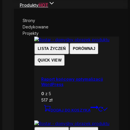
Produkty
HOT
Strony
Dedykowane
Projekty
LISTA ŻYCZEŃ
PORÓWNAJ
QUICK VIEW
Raport końcowy optymalizacji
WordPress
0
z 5
517
zł
DODAJ DO KOSZYKA