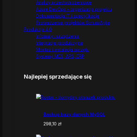
Analizy przedwdrożeniowe
Azure DevOps – organizacja projektu
Dokumentacja IT i specyfikacje
Prowadzenie projektów Scrum/Agile
Produkcja 4.0
Infomaty i urządzenia
Integracje produkcyjne
Montaż i instalacja sprzętu
Systemy MES, APS, ERP
Najlepiej sprzedające się
Backup bazy danych MySQL
298,10
zł