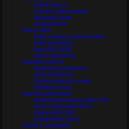
Praktyki i staże IT
Programy przebranżowienia
Społeczność Rostar
Szkolenia dla firm
Audyty i analizy
Analizy wydajności i bezpieczeństwa
Audyty projektowe IT
Audyty SEO i WCAG
Raporty wdrożeniowe
Dokumenty i prawo IT
Dokumentacja przetargowa
Oferty informatyczne
Polityka prywatności i cookies
Regulaminy i umowy
Integracje i automatyzacje
Automatyzacja procesów (spidery, API)
Import i synchronizacja danych
Integracje ERP / CRM
Powiadomienia i raporty
Projekty IT i zarządzanie