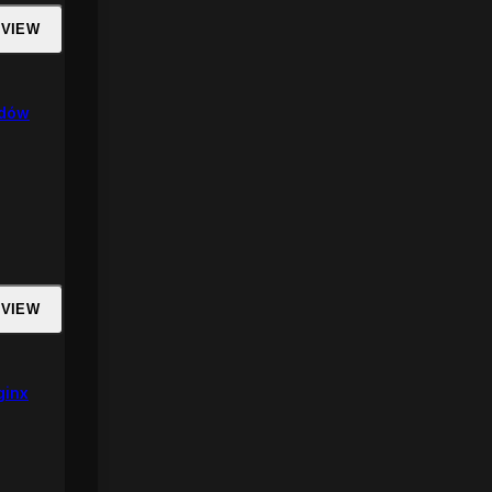
 VIEW
rdów
 VIEW
ginx