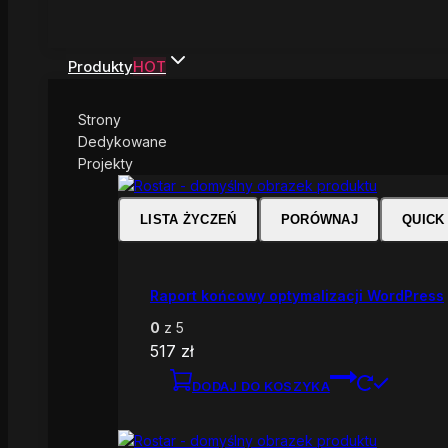
Produkty
HOT
Strony
Dedykowane
Projekty
LISTA ŻYCZEŃ
PORÓWNAJ
QUICK
Raport końcowy optymalizacji WordPress
0
z 5
517
zł
DODAJ DO KOSZYKA