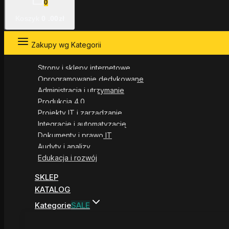
0
Koszyk
0
.00zł
Zakupy wg Kategorii
Strony i sklepy internetowe
Oprogramowanie dedykowane
Administracja i utrzymanie
Produkcja 4.0
Projekty IT i zarządzanie
Integracje i automatyzacje
Dokumenty i prawo IT
Audyty i analizy
Edukacja i rozwój
SKLEP
KATALOG
Kategorie
SALE