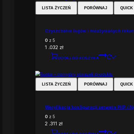
LISTA ŻYCZEŃ
PORÓWNAJ
QUICK
Czyszczenie logów i nieużywanych reko
0
z 5
1 .032
zł
DODAJ DO KOSZYKA
LISTA ŻYCZEŃ
PORÓWNAJ
QUICK
Weryfikacja konfiguracji serwera PHP / N
0
z 5
2 .311
zł
DODAJ DO KOSZYKA