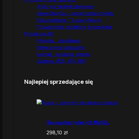
Analizy przedwdrożeniowe
Azure DevOps – organizacja projektu
Dokumentacja IT i specyfikacje
Prowadzenie projektów Scrum/Agile
Produkcja 4.0
Infomaty i urządzenia
Integracje produkcyjne
Montaż i instalacja sprzętu
Systemy MES, APS, ERP
Najlepiej sprzedające się
Backup bazy danych MySQL
298,10
zł