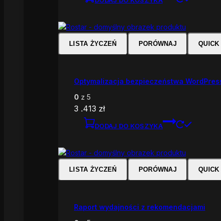
LISTA ŻYCZEŃ
PORÓWNAJ
QUICK
Optymalizacja bezpieczeństwa WordPres
0
z 5
3 .413
zł
DODAJ DO KOSZYKA
LISTA ŻYCZEŃ
PORÓWNAJ
QUICK
Raport wydajności z rekomendacjami