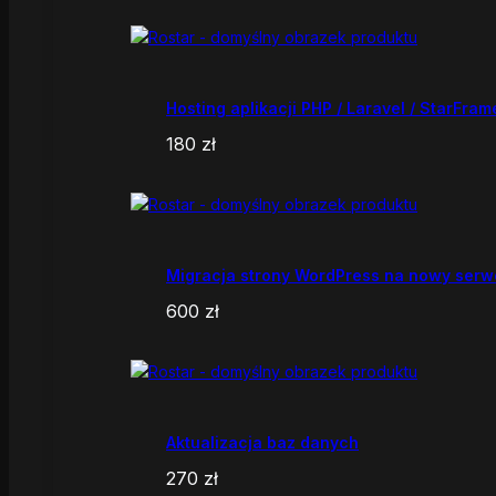
Hosting aplikacji PHP / Laravel / StarFram
180
zł
Migracja strony WordPress na nowy serw
600
zł
Aktualizacja baz danych
270
zł