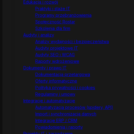
Edukacja i rozwój
Praktyki i staże IT
Programy przebranżowienia
Społeczność Rostar
Szkolenia dla firm
Audyty i analizy
Analizy wydajności i bezpieczeństwa
Audyty projektowe IT
Audyty SEO i WCAG
Raporty wdrożeniowe
Dokumenty i prawo IT
Dokumentacja przetargowa
Oferty informatyczne
Polityka prywatności i cookies
Regulaminy i umowy
Integracje i automatyzacje
Automatyzacja procesów (spidery, API)
Import i synchronizacja danych
Integracje ERP / CRM
Powiadomienia i raporty
Projekty IT i zarządzanie