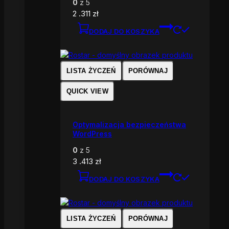
0
z 5
2 .311
zł
DODAJ DO KOSZYKA
LISTA ŻYCZEŃ
PORÓWNAJ
QUICK VIEW
Optymalizacja bezpieczeństwa
WordPress
0
z 5
3 .413
zł
DODAJ DO KOSZYKA
LISTA ŻYCZEŃ
PORÓWNAJ