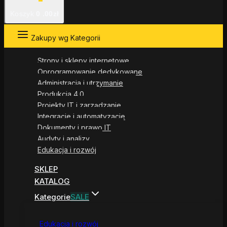
Koszyk
0
.00zł
Zakupy wg Kategorii
Strony i sklepy internetowe
Oprogramowanie dedykowane
Administracja i utrzymanie
Produkcja 4.0
Projekty IT i zarządzanie
Integracje i automatyzacje
Dokumenty i prawo IT
Audyty i analizy
Edukacja i rozwój
SKLEP
KATALOG
Kategorie
SALE
Edukacja i rozwój