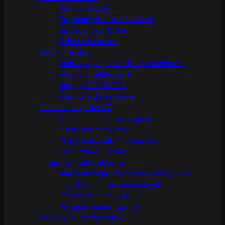
Praktyki i staże IT
Programy przebranżowienia
Społeczność Rostar
Szkolenia dla firm
Audyty i analizy
Analizy wydajności i bezpieczeństwa
Audyty projektowe IT
Audyty SEO i WCAG
Raporty wdrożeniowe
Dokumenty i prawo IT
Dokumentacja przetargowa
Oferty informatyczne
Polityka prywatności i cookies
Regulaminy i umowy
Integracje i automatyzacje
Automatyzacja procesów (spidery, API)
Import i synchronizacja danych
Integracje ERP / CRM
Powiadomienia i raporty
Projekty IT i zarządzanie