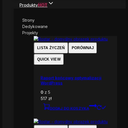
Produkty
HOT
Strony
Dedykowane
Projekty
LISTA ŻYCZEŃ
PORÓWNAJ
QUICK VIEW
Raport końcowy optymalizacji
WordPress
0
z 5
517
zł
DODAJ DO KOSZYKA