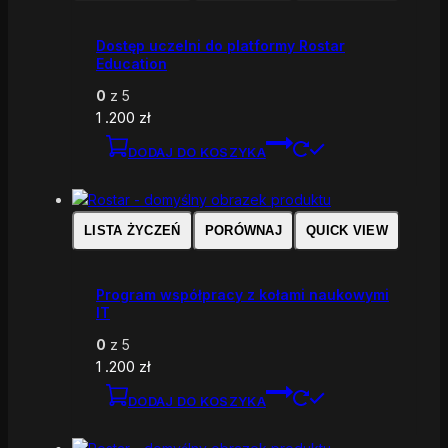
Dostęp uczelni do platformy Rostar
Education
0
z 5
1 .200
zł
DODAJ DO KOSZYKA
LISTA ŻYCZEŃ
PORÓWNAJ
QUICK VIEW
Program współpracy z kołami naukowymi
IT
0
z 5
1 .200
zł
DODAJ DO KOSZYKA