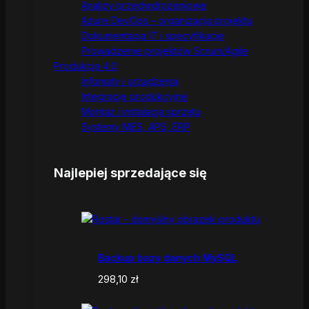
Analizy przedwdrożeniowe
Azure DevOps – organizacja projektu
Dokumentacja IT i specyfikacje
Prowadzenie projektów Scrum/Agile
Produkcja 4.0
Infomaty i urządzenia
Integracje produkcyjne
Montaż i instalacja sprzętu
Systemy MES, APS, ERP
Najlepiej sprzedające się
Backup bazy danych MySQL
298,10
zł