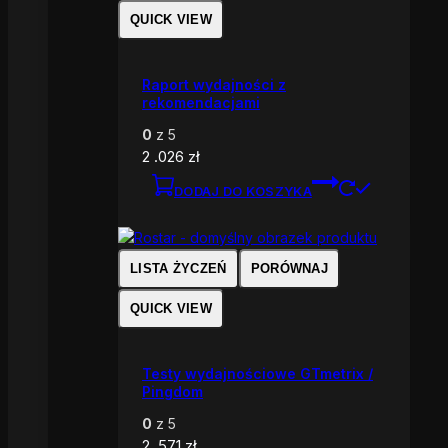
QUICK VIEW
Raport wydajności z
rekomendacjami
0
z 5
2 .026
zł
DODAJ DO KOSZYKA
LISTA ŻYCZEŃ
PORÓWNAJ
QUICK VIEW
Testy wydajnościowe GTmetrix /
Pingdom
0
z 5
2 .571
zł