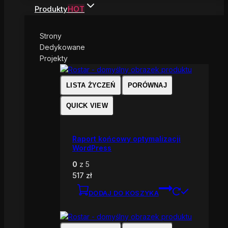
Produkty
HOT
Strony
Dedykowane
Projekty
LISTA ŻYCZEŃ
PORÓWNAJ
QUICK VIEW
Raport końcowy optymalizacji
WordPress
0
z 5
517
zł
DODAJ DO KOSZYKA