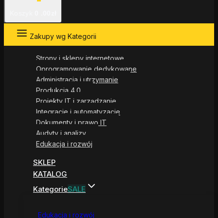
Koszyk
0
.00zł
Zakupy wg Kategorii
Strony i sklepy internetowe
Oprogramowanie dedykowane
Administracja i utrzymanie
Produkcja 4.0
Projekty IT i zarządzanie
Integracje i automatyzacje
Dokumenty i prawo IT
Audyty i analizy
Edukacja i rozwój
SKLEP
KATALOG
Kategorie
SALE
Edukacja i rozwój