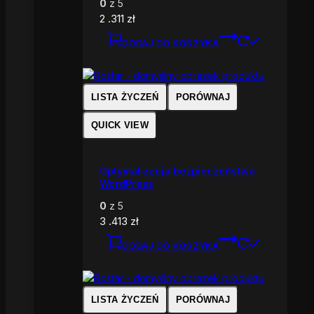
0
z 5
2 .311
zł
DODAJ DO KOSZYKA
LISTA ŻYCZEŃ
PORÓWNAJ
QUICK VIEW
Optymalizacja bezpieczeństwa
WordPress
0
z 5
3 .413
zł
DODAJ DO KOSZYKA
LISTA ŻYCZEŃ
PORÓWNAJ