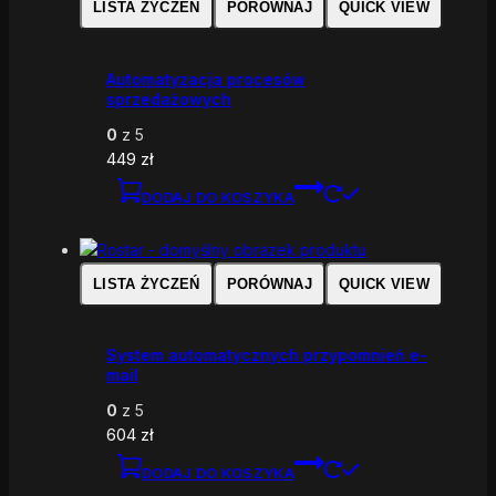
LISTA ŻYCZEŃ
PORÓWNAJ
QUICK VIEW
Automatyzacja procesów
sprzedażowych
0
z 5
449
zł
DODAJ DO KOSZYKA
LISTA ŻYCZEŃ
PORÓWNAJ
QUICK VIEW
System automatycznych przypomnień e-
mail
0
z 5
604
zł
DODAJ DO KOSZYKA