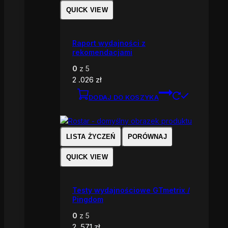
QUICK VIEW
Raport wydajności z
rekomendacjami
0
z 5
2 .026
zł
DODAJ DO KOSZYKA
LISTA ŻYCZEŃ
PORÓWNAJ
QUICK VIEW
Testy wydajnościowe GTmetrix /
Pingdom
0
z 5
2 .571
zł