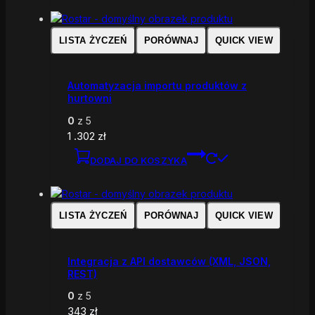
LISTA ŻYCZEŃ
PORÓWNAJ
QUICK VIEW
Automatyzacja importu produktów z
hurtowni
0
z 5
1 .302
zł
DODAJ DO KOSZYKA
LISTA ŻYCZEŃ
PORÓWNAJ
QUICK VIEW
Integracja z API dostawców (XML, JSON,
REST)
0
z 5
343
zł