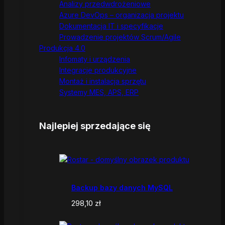
Analizy przedwdrożeniowe
Azure DevOps – organizacja projektu
Dokumentacja IT i specyfikacje
Prowadzenie projektów Scrum/Agile
Produkcja 4.0
Infomaty i urządzenia
Integracje produkcyjne
Montaż i instalacja sprzętu
Systemy MES, APS, ERP
Najlepiej sprzedające się
Backup bazy danych MySQL
298,10
zł