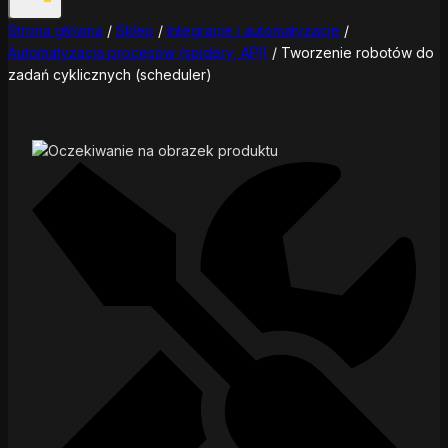
Strona główna
/
Sklep
/
Integracje i automatyzacje
/
Automatyzacja procesów (spidery, API)
/
Tworzenie robotów do
zadań cyklicznych (scheduler)