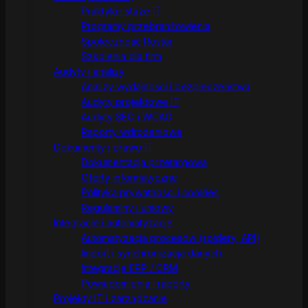
Praktyki i staże IT
Programy przebranżowienia
Społeczność Rostar
Szkolenia dla firm
Audyty i analizy
Analizy wydajności i bezpieczeństwa
Audyty projektowe IT
Audyty SEO i WCAG
Raporty wdrożeniowe
Dokumenty i prawo IT
Dokumentacja przetargowa
Oferty informatyczne
Polityka prywatności i cookies
Regulaminy i umowy
Integracje i automatyzacje
Automatyzacja procesów (spidery, API)
Import i synchronizacja danych
Integracje ERP / CRM
Powiadomienia i raporty
Projekty IT i zarządzanie