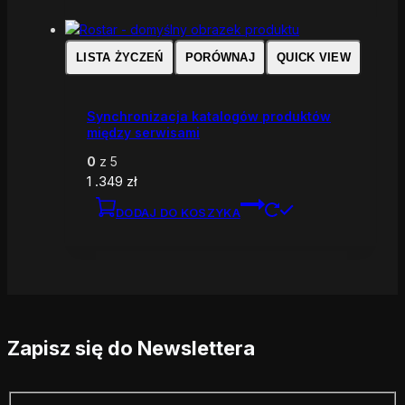
LISTA ŻYCZEŃ
PORÓWNAJ
QUICK VIEW
Synchronizacja katalogów produktów
między serwisami
0
z 5
1 .349
zł
DODAJ DO KOSZYKA
Zapisz się do Newslettera