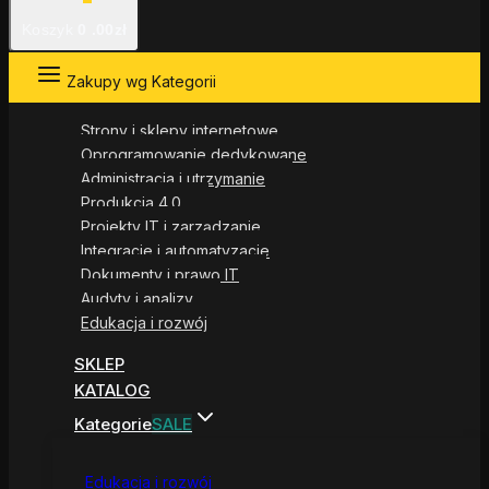
Koszyk
0
.00zł
Zakupy wg Kategorii
Strony i sklepy internetowe
Oprogramowanie dedykowane
Administracja i utrzymanie
Produkcja 4.0
Projekty IT i zarządzanie
Integracje i automatyzacje
Dokumenty i prawo IT
Audyty i analizy
Edukacja i rozwój
SKLEP
KATALOG
Kategorie
SALE
Edukacja i rozwój