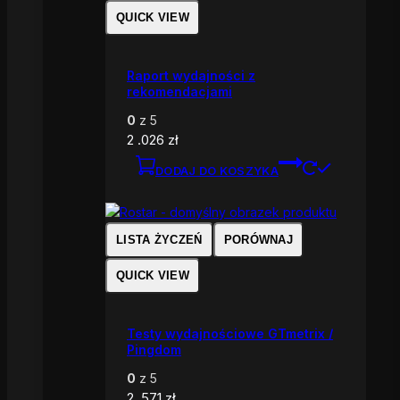
QUICK VIEW
Raport wydajności z
rekomendacjami
0
z 5
2 .026
zł
DODAJ DO KOSZYKA
LISTA ŻYCZEŃ
PORÓWNAJ
QUICK VIEW
Testy wydajnościowe GTmetrix /
Pingdom
0
z 5
2 .571
zł