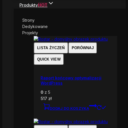
Produkty
HOT
Strony
Dedykowane
Projekty
LISTA ŻYCZEŃ
PORÓWNAJ
QUICK VIEW
Raport końcowy optymalizacji
WordPress
0
z 5
517
zł
DODAJ DO KOSZYKA