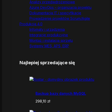
Analizy przedwdrożeniowe
Azure DevOps – organizacja projektu
Dokumentacja IT i specyfikacje
Prowadzenie projektów Scrum/Agile
Produkcja 4.0
Infomaty i urządzenia
Integracje produkcyjne
Montaż i instalacja sprzętu
Systemy MES, APS, ERP
Najlepiej sprzedające się
Backup bazy danych MySQL
298,10
zł