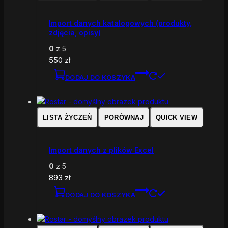
Import danych katalogowych (produkty,
zdjęcia, opisy)
0
z 5
550
zł
DODAJ DO KOSZYKA
LISTA ŻYCZEŃ
PORÓWNAJ
QUICK VIEW
Import danych z plików Excel
0
z 5
893
zł
DODAJ DO KOSZYKA