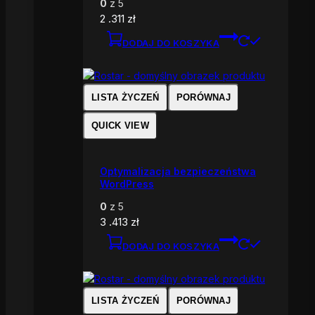
0
z 5
2 .311
zł
DODAJ DO KOSZYKA
LISTA ŻYCZEŃ
PORÓWNAJ
QUICK VIEW
Optymalizacja bezpieczeństwa
WordPress
0
z 5
3 .413
zł
DODAJ DO KOSZYKA
LISTA ŻYCZEŃ
PORÓWNAJ