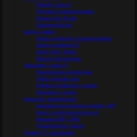
Praktyki i staże IT
Programy przebranżowienia
Społeczność Rostar
Szkolenia dla firm
Audyty i analizy
Analizy wydajności i bezpieczeństwa
Audyty projektowe IT
Audyty SEO i WCAG
Raporty wdrożeniowe
Dokumenty i prawo IT
Dokumentacja przetargowa
Oferty informatyczne
Polityka prywatności i cookies
Regulaminy i umowy
Integracje i automatyzacje
Automatyzacja procesów (spidery, API)
Import i synchronizacja danych
Integracje ERP / CRM
Powiadomienia i raporty
Projekty IT i zarządzanie