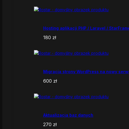
Hosting aplikacji PHP / Laravel / StarFram
180
zł
Migracja strony WordPress na nowy serw
600
zł
Aktualizacja baz danych
270
zł