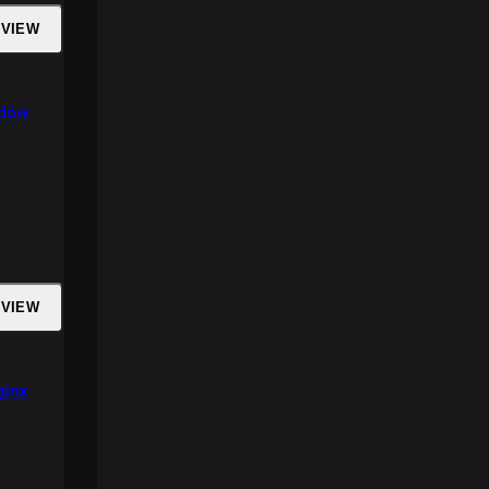
 VIEW
rdów
 VIEW
ginx