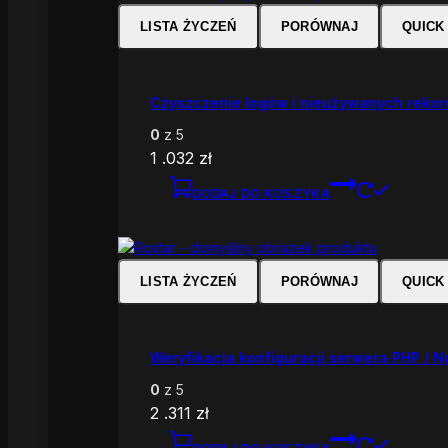
LISTA ŻYCZEŃ
PORÓWNAJ
QUICK
Czyszczenie logów i nieużywanych reko
0
z 5
1 .032
zł
DODAJ DO KOSZYKA
LISTA ŻYCZEŃ
PORÓWNAJ
QUICK
Weryfikacja konfiguracji serwera PHP / N
0
z 5
2 .311
zł
DODAJ DO KOSZYKA