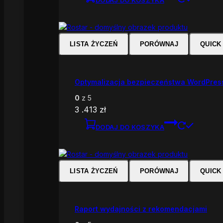
LISTA ŻYCZEŃ
PORÓWNAJ
QUICK
Optymalizacja bezpieczeństwa WordPres
0
z 5
3 .413
zł
DODAJ DO KOSZYKA
LISTA ŻYCZEŃ
PORÓWNAJ
QUICK
Raport wydajności z rekomendacjami