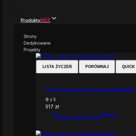
Produkty
HOT
Strony
Dedykowane
Projekty
LISTA ŻYCZEŃ
PORÓWNAJ
QUICK
Raport końcowy optymalizacji WordPress
0
z 5
517
zł
DODAJ DO KOSZYKA