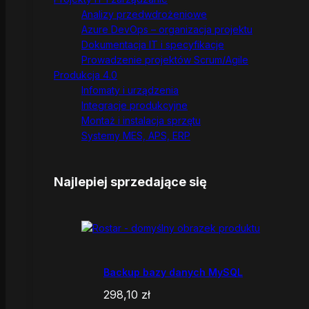
Analizy przedwdrożeniowe
Azure DevOps – organizacja projektu
Dokumentacja IT i specyfikacje
Prowadzenie projektów Scrum/Agile
Produkcja 4.0
Infomaty i urządzenia
Integracje produkcyjne
Montaż i instalacja sprzętu
Systemy MES, APS, ERP
Najlepiej sprzedające się
Backup bazy danych MySQL
298,10
zł