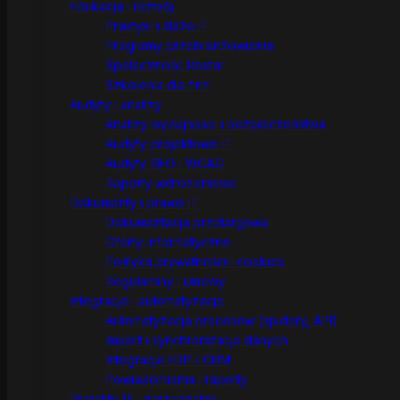
Edukacja i rozwój
Praktyki i staże IT
Programy przebranżowienia
Społeczność Rostar
Szkolenia dla firm
Audyty i analizy
Analizy wydajności i bezpieczeństwa
Audyty projektowe IT
Audyty SEO i WCAG
Raporty wdrożeniowe
Dokumenty i prawo IT
Dokumentacja przetargowa
Oferty informatyczne
Polityka prywatności i cookies
Regulaminy i umowy
Integracje i automatyzacje
Automatyzacja procesów (spidery, API)
Import i synchronizacja danych
Integracje ERP / CRM
Powiadomienia i raporty
Projekty IT i zarządzanie