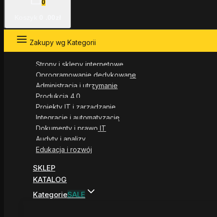
0
Koszyk
0
.00zł
Zakupy wg Kategorii
Strony i sklepy internetowe
Oprogramowanie dedykowane
Administracja i utrzymanie
Produkcja 4.0
Projekty IT i zarządzanie
Integracje i automatyzacje
Dokumenty i prawo IT
Audyty i analizy
Edukacja i rozwój
SKLEP
KATALOG
Kategorie
SALE