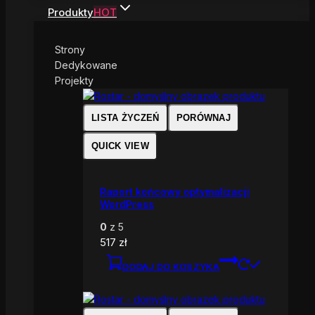
Produkty
HOT
Strony
Dedykowane
Projekty
LISTA ŻYCZEŃ
PORÓWNAJ
QUICK VIEW
Raport końcowy optymalizacji
WordPress
0
z 5
517
zł
DODAJ DO KOSZYKA