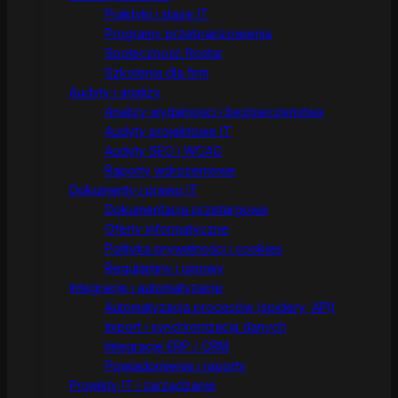
Praktyki i staże IT
Programy przebranżowienia
Społeczność Rostar
Szkolenia dla firm
Audyty i analizy
Analizy wydajności i bezpieczeństwa
Audyty projektowe IT
Audyty SEO i WCAG
Raporty wdrożeniowe
Dokumenty i prawo IT
Dokumentacja przetargowa
Oferty informatyczne
Polityka prywatności i cookies
Regulaminy i umowy
Integracje i automatyzacje
Automatyzacja procesów (spidery, API)
Import i synchronizacja danych
Integracje ERP / CRM
Powiadomienia i raporty
Projekty IT i zarządzanie