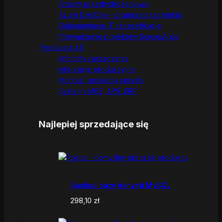
Analizy przedwdrożeniowe
Azure DevOps – organizacja projektu
Dokumentacja IT i specyfikacje
Prowadzenie projektów Scrum/Agile
Produkcja 4.0
Infomaty i urządzenia
Integracje produkcyjne
Montaż i instalacja sprzętu
Systemy MES, APS, ERP
Najlepiej sprzedające się
Backup bazy danych MySQL
298,10
zł