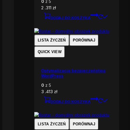
0
z 5
2 .311
zł
DODAJ DO KOSZYKA
LISTA ŻYCZEŃ
PORÓWNAJ
QUICK VIEW
Optymalizacja bezpieczeństwa
WordPress
0
z 5
3 .413
zł
DODAJ DO KOSZYKA
LISTA ŻYCZEŃ
PORÓWNAJ