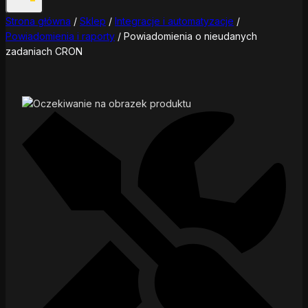
Strona główna
/
Sklep
/
Integracje i automatyzacje
/
Powiadomienia i raporty
/
Powiadomienia o nieudanych
zadaniach CRON