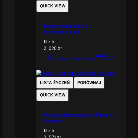
QUICK VIEW
Raport wydajności z
rekomendacjami
0
z 5
2 .026
zł
DODAJ DO KOSZYKA
LISTA ŻYCZEŃ
PORÓWNAJ
QUICK VIEW
Testy wydajnościowe GTmetrix /
Pingdom
0
z 5
2 .571
zł