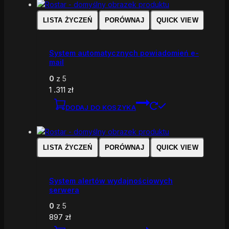
LISTA ŻYCZEŃ
PORÓWNAJ
QUICK VIEW
System automatycznych powiadomień e-
mail
0
z 5
1 .311
zł
DODAJ DO KOSZYKA
LISTA ŻYCZEŃ
PORÓWNAJ
QUICK VIEW
System alertów wydajnościowych
serwera
0
z 5
897
zł