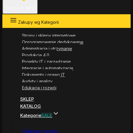
Koszyk
0
.00zł
Zakupy wg Kategorii
Strony i sklepy internetowe
Oprogramowanie dedykowane
Administracja i utrzymanie
Produkcja 4.0
Projekty IT i zarządzanie
Integracje i automatyzacje
Dokumenty i prawo IT
Audyty i analizy
Edukacja i rozwój
SKLEP
KATALOG
Kategorie
SALE
Edukacja i rozwój