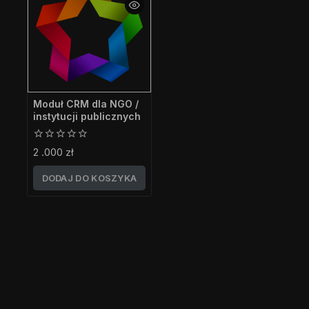
Moduł CRM dla NGO /
instytucji publicznych
0
2 .000
zł
z
5
DODAJ DO KOSZYKA