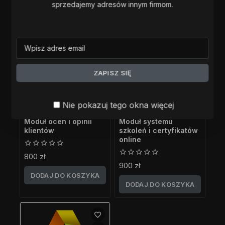
sprzedajemy adresów innym firmom.
DODAJ DO KOSZYKA
Nie pokazuj tego okna więcej
Moduł ocen i opinii
Moduł systemu
klientów
szkoleń i certyfikatów
online
0
800
zł
z
0
900
zł
5
z
DODAJ DO KOSZYKA
5
DODAJ DO KOSZYKA