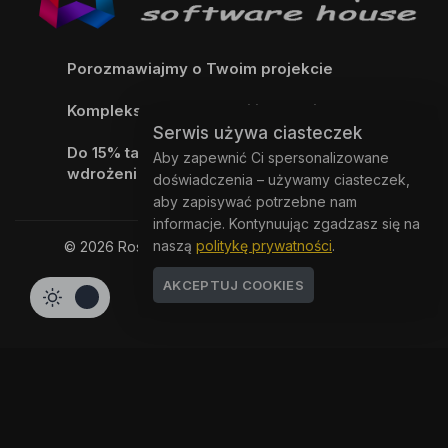
Porozmawiajmy o Twoim projekcie
Kompleksowa dostawa i instalacja systemu
Serwis używa ciasteczek
Do 15% taniej przy kompleksowych
Aby zapewnić Ci spersonalizowane
wdrożeniach
doświadczenia – używamy ciasteczek,
aby zapisywać potrzebne nam
informacje. Kontynuując zgadzasz się na
naszą
politykę prywatności
.
© 2026 Rostar.pl - Wszelkie prawa zastrzeżone.
AKCEPTUJ COOKIES