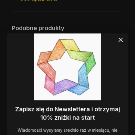
Podobne produkty
Moduł CRM –
Moduł raportów i
zarządzanie
statystyk sprzedaży
kontaktami i relacjami
Zapisz się do Newslettera i otrzymaj
z klientami
0
900
zł
10% zniżki na start
z
5
0
900
zł
DODAJ DO KOSZYKA
Wiadomości wysyłamy średnio raz w miesiącu, nie
z
5