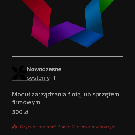
Nowoczesne
systemy IT
Moduł zarządzania flotą lub sprzętem
firmowym
300
zł
7 produktów sprzedanych w ciągu ostatniej 6 godzin
Szybka sprzedaż! Ponad 13 osób ma w koszyku