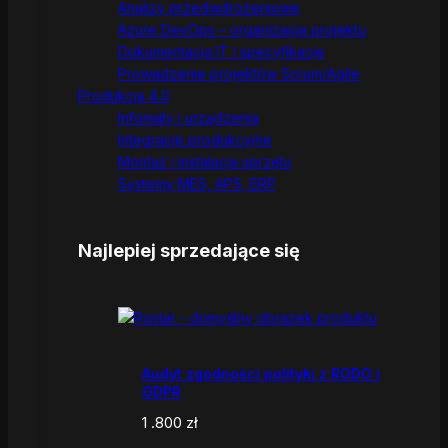
Analizy przedwdrożeniowe
Azure DevOps – organizacja projektu
Dokumentacja IT i specyfikacje
Prowadzenie projektów Scrum/Agile
Produkcja 4.0
Infomaty i urządzenia
Integracje produkcyjne
Montaż i instalacja sprzętu
Systemy MES, APS, ERP
Najlepiej sprzedające się
Audyt zgodności polityki z RODO i
GDPR
1 .800
zł