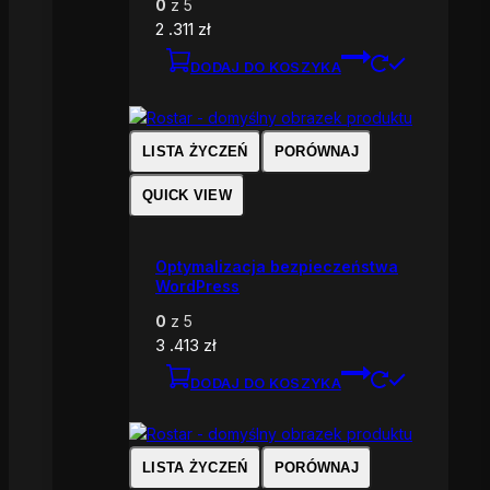
0
z 5
2 .311
zł
DODAJ DO KOSZYKA
LISTA ŻYCZEŃ
PORÓWNAJ
QUICK VIEW
Optymalizacja bezpieczeństwa
WordPress
0
z 5
3 .413
zł
DODAJ DO KOSZYKA
LISTA ŻYCZEŃ
PORÓWNAJ