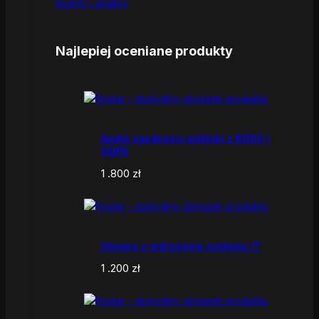
Audyty i analizy
Najlepiej oceniane produkty
Audyt zgodności polityki z RODO i
GDPR
1 .800
zł
Umowa o wdrożenie systemu IT
1 .200
zł