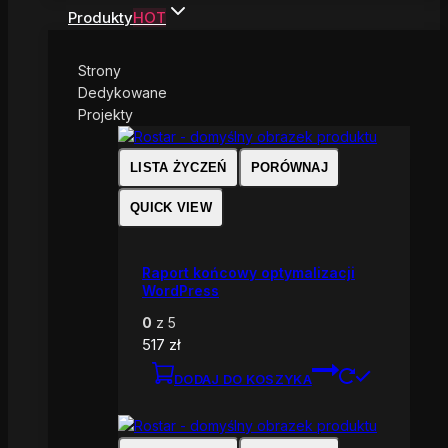
Produkty
HOT
Strony
Dedykowane
Projekty
LISTA ŻYCZEŃ
PORÓWNAJ
QUICK VIEW
Raport końcowy optymalizacji
WordPress
0
z 5
517
zł
DODAJ DO KOSZYKA