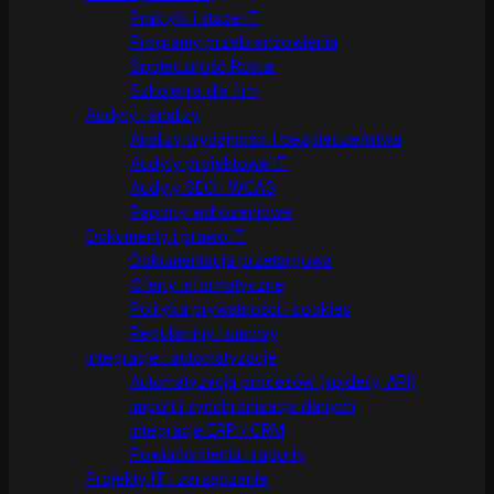
Praktyki i staże IT
Programy przebranżowienia
Społeczność Rostar
Szkolenia dla firm
Audyty i analizy
Analizy wydajności i bezpieczeństwa
Audyty projektowe IT
Audyty SEO i WCAG
Raporty wdrożeniowe
Dokumenty i prawo IT
Dokumentacja przetargowa
Oferty informatyczne
Polityka prywatności i cookies
Regulaminy i umowy
Integracje i automatyzacje
Automatyzacja procesów (spidery, API)
Import i synchronizacja danych
Integracje ERP / CRM
Powiadomienia i raporty
Projekty IT i zarządzanie