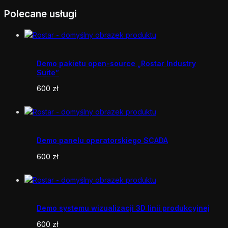
Polecane usługi
Demo pakietu open-source „Rostar Industry
Suite”
600
zł
Demo panelu operatorskiego SCADA
600
zł
Demo systemu wizualizacji 3D linii produkcyjnej
600
zł