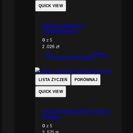
QUICK VIEW
Raport wydajności z
rekomendacjami
0
z 5
2 .026
zł
DODAJ DO KOSZYKA
LISTA ŻYCZEŃ
PORÓWNAJ
QUICK VIEW
Testy wydajnościowe GTmetrix /
Pingdom
0
z 5
2 .571
zł