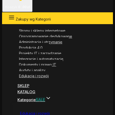
Koszyk
0
.00zł
Zakupy wg Kategorii
Strony i sklepy internetowe
Oprogramowanie dedykowane
Administracja i utrzymanie
Produkcja 4.0
Projekty IT i zarządzanie
Integracje i automatyzacje
Dokumenty i prawo IT
Audyty i analizy
Edukacja i rozwój
SKLEP
KATALOG
Kategorie
SALE
Edukacja i rozwój