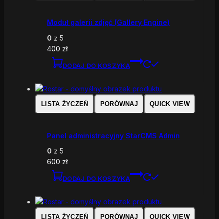
Moduł galerii zdjęć (Gallery Engine)
0
z 5
400
zł
DODAJ DO KOSZYKA
LISTA ŻYCZEŃ
PORÓWNAJ
QUICK VIEW
Panel administracyjny StarCMS Admin
0
z 5
600
zł
DODAJ DO KOSZYKA
LISTA ŻYCZEŃ
PORÓWNAJ
QUICK VIEW