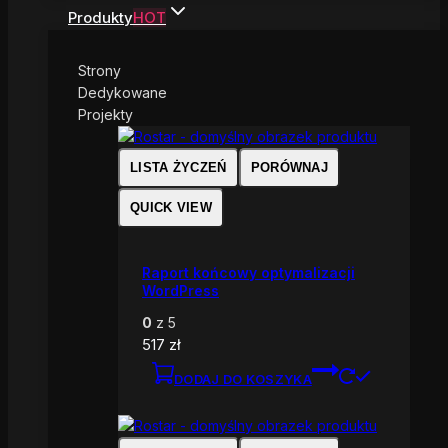
Produkty
HOT
Strony
Dedykowane
Projekty
LISTA ŻYCZEŃ
PORÓWNAJ
QUICK VIEW
Raport końcowy optymalizacji
WordPress
0
z 5
517
zł
DODAJ DO KOSZYKA