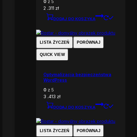
0
z 5
2 .311
zł
DODAJ DO KOSZYKA
LISTA ŻYCZEŃ
PORÓWNAJ
QUICK VIEW
Optymalizacja bezpieczeństwa
WordPress
0
z 5
3 .413
zł
DODAJ DO KOSZYKA
LISTA ŻYCZEŃ
PORÓWNAJ