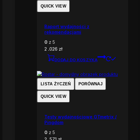
QUICK VIEW
Raport wydajności z
rekomendacjami
0
z 5
2 .026
zł
DODAJ DO KOSZYKA
LISTA ŻYCZEŃ
PORÓWNAJ
QUICK VIEW
Testy wydajnościowe GTmetrix /
Pingdom
0
z 5
2 .571
zł