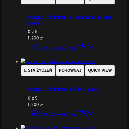
Integracja infomatu z systemem zgłoszeń
awarii
0
z 5
1 .200
zł
DODAJ DO KOSZYKA
LISTA ŻYCZEŃ
PORÓWNAJ
QUICK VIEW
Integracja infomatu z API urządzeń
0
z 5
1 .200
zł
DODAJ DO KOSZYKA