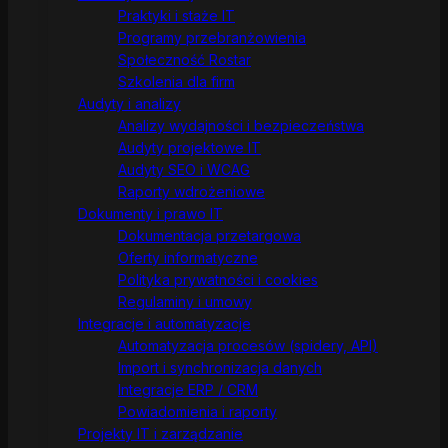
Praktyki i staże IT
Programy przebranżowienia
Społeczność Rostar
Szkolenia dla firm
Audyty i analizy
Analizy wydajności i bezpieczeństwa
Audyty projektowe IT
Audyty SEO i WCAG
Raporty wdrożeniowe
Dokumenty i prawo IT
Dokumentacja przetargowa
Oferty informatyczne
Polityka prywatności i cookies
Regulaminy i umowy
Integracje i automatyzacje
Automatyzacja procesów (spidery, API)
Import i synchronizacja danych
Integracje ERP / CRM
Powiadomienia i raporty
Projekty IT i zarządzanie