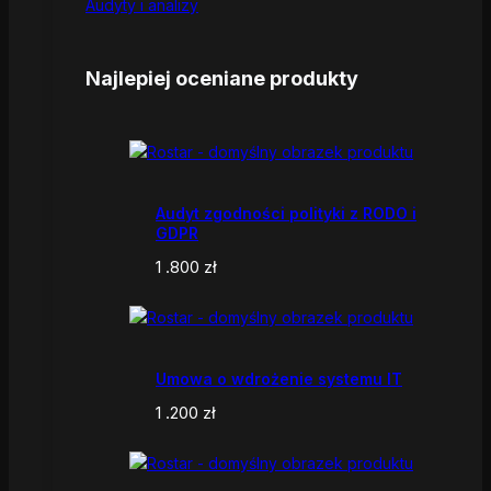
Audyty i analizy
Najlepiej oceniane produkty
Audyt zgodności polityki z RODO i
GDPR
1 .800
zł
Umowa o wdrożenie systemu IT
1 .200
zł