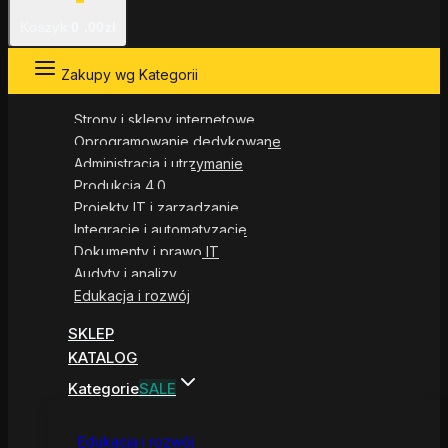
Koszyk
0
.00zł
Zakupy wg Kategorii
Strony i sklepy internetowe
Oprogramowanie dedykowane
Administracja i utrzymanie
Produkcja 4.0
Projekty IT i zarządzanie
Integracje i automatyzacje
Dokumenty i prawo IT
Audyty i analizy
Edukacja i rozwój
SKLEP
KATALOG
Kategorie
SALE
Edukacja i rozwój