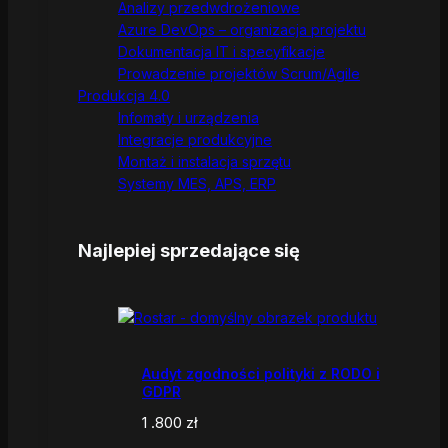
Analizy przedwdrożeniowe
Azure DevOps – organizacja projektu
Dokumentacja IT i specyfikacje
Prowadzenie projektów Scrum/Agile
Produkcja 4.0
Infomaty i urządzenia
Integracje produkcyjne
Montaż i instalacja sprzętu
Systemy MES, APS, ERP
Najlepiej sprzedające się
Audyt zgodności polityki z RODO i
GDPR
1 .800
zł