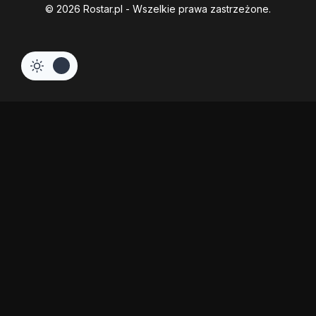
© 2026 Rostar.pl - Wszelkie prawa zastrzeżone.
Hide similarities
Highlight differences
Select the fields to be shown. Others will be hidden. Drag and drop
to rearrange the order.
Image
SKU
Rating
Price
Stock
Availability
Add to cart