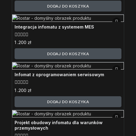
5
DODAJ DO KOSZYKA
Integracja infomatu z systemem MES
0
1 .200
zł
z
5
DODAJ DO KOSZYKA
Infomat z oprogramowaniem serwisowym
0
1 .200
zł
z
5
DODAJ DO KOSZYKA
Projekt obudowy infomatu dla warunków
przemysłowych