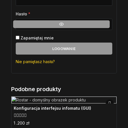
Hasło
*
Zapamiętaj mnie
LOGOWANIE
Nie pamiętasz hasła?
Podobne produkty
Konfiguracja interfejsu infomatu (GUI)
0
1 .200
zł
z