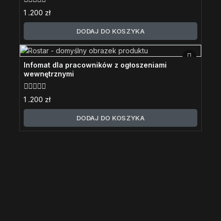
0
1 .200
zł
z
5
DODAJ DO KOSZYKA
Infomat dla pracowników z ogłoszeniami
wewnętrznymi
0
1 .200
zł
z
5
DODAJ DO KOSZYKA