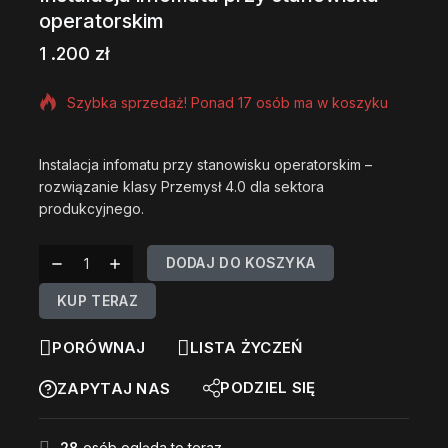
operatorskim
1 .200
zł
12 produktów sprzedanych w ciągu ostatniej 9 godzin
Szybka sprzedaż! Ponad 17 osób ma w koszyku
Instalacja infomatu przy stanowisku operatorskim –
rozwiązanie klasy Przemysł 4.0 dla sektora
produkcyjnego.
DODAJ DO KOSZYKA
KUP TERAZ
PORÓWNAJ
LISTA ŻYCZEŃ
PODZIEL SIĘ
ZAPYTAJ NAS
28
osób ogląda to teraz