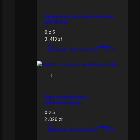
Optymalizacja bezpieczeństwa
WordPress
0
z 5
3 .413
zł
DODAJ DO KOSZYKA
Raport wydajności z
rekomendacjami
0
z 5
2 .026
zł
DODAJ DO KOSZYKA