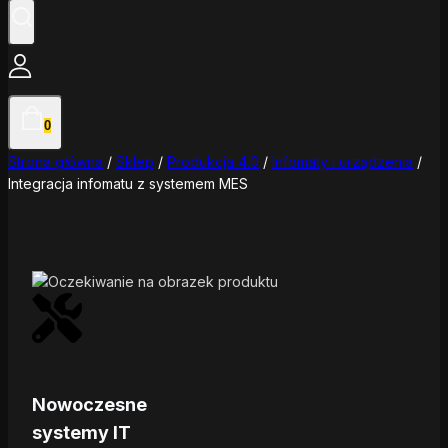
0
Strona główna
/
Sklep
/
Produkcja 4.0
/
Infomaty i urządzenia
/
Integracja infomatu z systemem MES
Nowoczesne
systemy IT