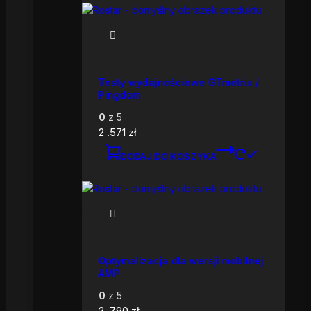
Testy wydajnościowe GTmetrix /
Pingdom
0
z 5
2 .571
zł
DODAJ DO KOSZYKA
Optymalizacja dla wersji mobilnej
AMP
0
z 5
2 .790
zł