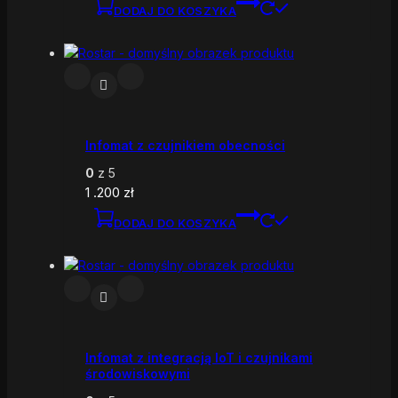
DODAJ DO KOSZYKA
Infomat z czujnikiem obecności
0
z 5
1 .200
zł
DODAJ DO KOSZYKA
Infomat z integracją IoT i czujnikami
środowiskowymi