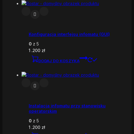
Konfiguracja interfejsu infomatu (GUI)
0
z 5
1 .200
zł
DODAJ DO KOSZYKA
Instalacja infomatu przy stanowisku
operatorskim
0
z 5
1 .200
zł