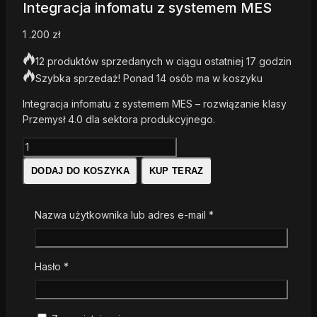
Integracja infomatu z systemem MES
1 .200
zł
12 produktów sprzedanych w ciągu ostatniej 17 godzin
Szybka sprzedaż! Ponad 14 osób ma w koszyku
Integracja infomatu z systemem MES – rozwiązanie klasy
Przemysł 4.0 dla sektora produkcyjnego.
DODAJ DO KOSZYKA
KUP TERAZ
PORÓWNAJ
LISTA ŻYCZEŃ
Nazwa użytkownika lub adres e-mail
*
ZAPYTAJ NAS
PODZIEL SIĘ
Hasło
*
30
osób ogląda to teraz
Status:
Aktywny produkt w ofercie