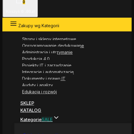
0
Koszyk
0
.00zł
Zakupy wg Kategorii
Strony i sklepy internetowe
Oprogramowanie dedykowane
Administracja i utrzymanie
Produkcja 4.0
Projekty IT i zarządzanie
Integracje i automatyzacje
Dokumenty i prawo IT
Audyty i analizy
Edukacja i rozwój
SKLEP
KATALOG
Kategorie
SALE