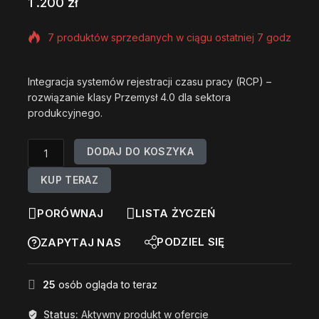
1 .200
zł
7 produktów sprzedanych w ciągu ostatniej 7 godzin
Szybka sprzedaż! Ponad 2 osób ma w koszyku
Integracja systemów rejestracji czasu pracy (RCP) –
rozwiązanie klasy Przemysł 4.0 dla sektora
produkcyjnego.
DODAJ DO KOSZYKA
KUP TERAZ
PORÓWNAJ
LISTA ŻYCZEŃ
PODZIEL SIĘ
ZAPYTAJ NAS
25
osób ogląda to teraz
Status:
Aktywny produkt w ofercie