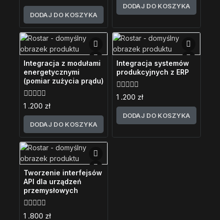
5
z
DODAJ DO KOSZYKA
5
DODAJ DO KOSZYKA
Integracja z modułami
Integracja systemów
energetycznymi
produkcyjnych z ERP
(pomiar zużycia prądu)
0
1 .200
zł
z
0
1 .200
zł
5
z
DODAJ DO KOSZYKA
5
DODAJ DO KOSZYKA
Tworzenie interfejsów
API dla urządzeń
przemysłowych
0
1 .800
zł