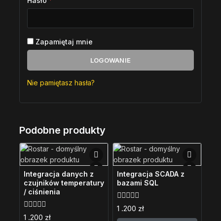
Hasło
*
Zapamiętaj mnie
LOGOWANIE
Nie pamiętasz hasła?
Podobne produkty
Integracja danych z
Integracja SCADA z
czujników temperatury
bazami SQL
/ ciśnienia
0
1 .200
zł
z
0
1 .200
zł