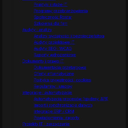
Praktyki i staże IT
Programy przebranżowienia
Społeczność Rostar
Szkolenia dla firm
Audyty i analizy
Analizy wydajności i bezpieczeństwa
Audyty projektowe IT
Audyty SEO i WCAG
Raporty wdrożeniowe
Dokumenty i prawo IT
Dokumentacja przetargowa
Oferty informatyczne
Polityka prywatności i cookies
Regulaminy i umowy
Integracje i automatyzacje
Automatyzacja procesów (spidery, API)
Import i synchronizacja danych
Integracje ERP / CRM
Powiadomienia i raporty
Projekty IT i zarządzanie