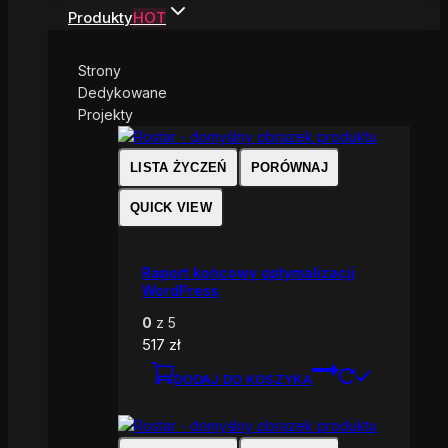
Produkty
HOT
Strony
Dedykowane
Projekty
LISTA ŻYCZEŃ
PORÓWNAJ
QUICK VIEW
Raport końcowy optymalizacji
WordPress
0
z 5
517
zł
DODAJ DO KOSZYKA