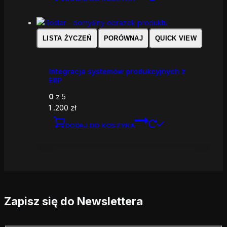
LISTA ŻYCZEŃ
PORÓWNAJ
QUICK VIEW
Integracja systemów produkcyjnych z
ERP
0
z 5
1 .200
zł
DODAJ DO KOSZYKA
Zapisz się do Newslettera