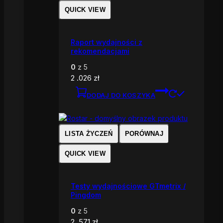
QUICK VIEW
Raport wydajności z
rekomendacjami
0
z 5
2 .026
zł
DODAJ DO KOSZYKA
LISTA ŻYCZEŃ
PORÓWNAJ
QUICK VIEW
Testy wydajnościowe GTmetrix /
Pingdom
0
z 5
2 .571
zł