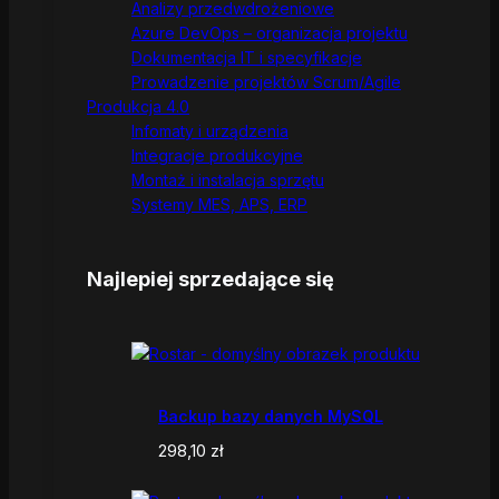
Analizy przedwdrożeniowe
Azure DevOps – organizacja projektu
Dokumentacja IT i specyfikacje
Prowadzenie projektów Scrum/Agile
Produkcja 4.0
Infomaty i urządzenia
Integracje produkcyjne
Montaż i instalacja sprzętu
Systemy MES, APS, ERP
Najlepiej sprzedające się
Backup bazy danych MySQL
298,10
zł