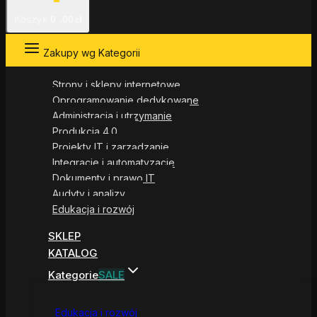
Koszyk
0
.00zł
Zakupy wg Kategorii
Strony i sklepy internetowe
Oprogramowanie dedykowane
Administracja i utrzymanie
Produkcja 4.0
Projekty IT i zarządzanie
Integracje i automatyzacje
Dokumenty i prawo IT
Audyty i analizy
Edukacja i rozwój
SKLEP
KATALOG
Kategorie
SALE
Edukacja i rozwój