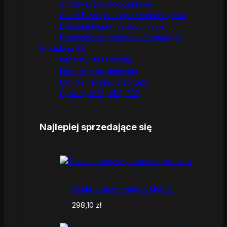
Analizy przedwdrożeniowe
Azure DevOps – organizacja projektu
Dokumentacja IT i specyfikacje
Prowadzenie projektów Scrum/Agile
Produkcja 4.0
Infomaty i urządzenia
Integracje produkcyjne
Montaż i instalacja sprzętu
Systemy MES, APS, ERP
Najlepiej sprzedające się
Backup bazy danych MySQL
298,10
zł