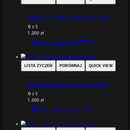
Integracja sprzętu z oprogramowaniem
0
z 5
1 .200
zł
DODAJ DO KOSZYKA
LISTA ŻYCZEŃ
PORÓWNAJ
QUICK VIEW
Instalacja komputerów przemysłowych
0
z 5
1 .200
zł
DODAJ DO KOSZYKA