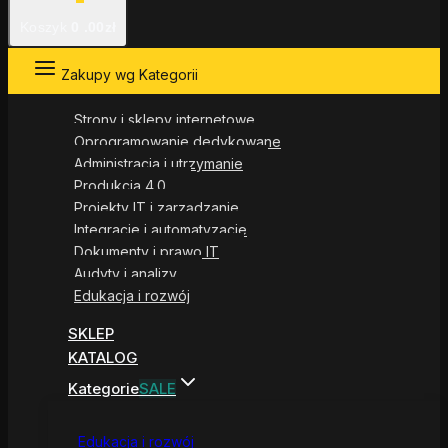
Koszyk
0
.00zł
Zakupy wg Kategorii
Strony i sklepy internetowe
Oprogramowanie dedykowane
Administracja i utrzymanie
Produkcja 4.0
Projekty IT i zarządzanie
Integracje i automatyzacje
Dokumenty i prawo IT
Audyty i analizy
Edukacja i rozwój
SKLEP
KATALOG
Kategorie
SALE
Edukacja i rozwój