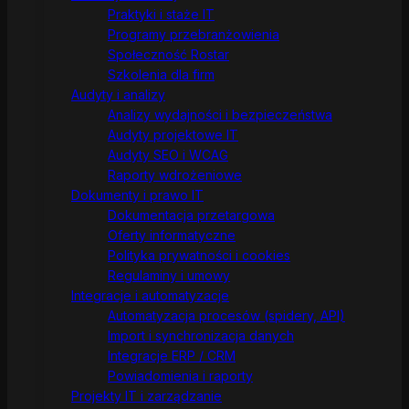
Praktyki i staże IT
Programy przebranżowienia
Społeczność Rostar
Szkolenia dla firm
Audyty i analizy
Analizy wydajności i bezpieczeństwa
Audyty projektowe IT
Audyty SEO i WCAG
Raporty wdrożeniowe
Dokumenty i prawo IT
Dokumentacja przetargowa
Oferty informatyczne
Polityka prywatności i cookies
Regulaminy i umowy
Integracje i automatyzacje
Automatyzacja procesów (spidery, API)
Import i synchronizacja danych
Integracje ERP / CRM
Powiadomienia i raporty
Projekty IT i zarządzanie