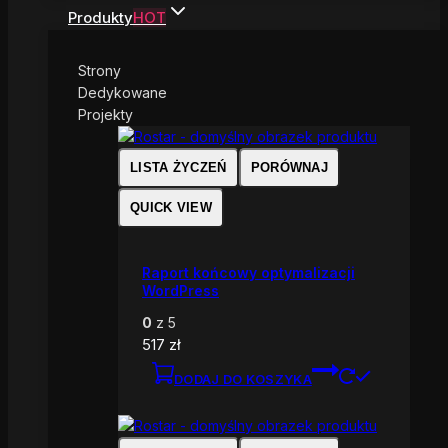
Produkty
HOT
Strony
Dedykowane
Projekty
LISTA ŻYCZEŃ
PORÓWNAJ
QUICK VIEW
Raport końcowy optymalizacji
WordPress
0
z 5
517
zł
DODAJ DO KOSZYKA