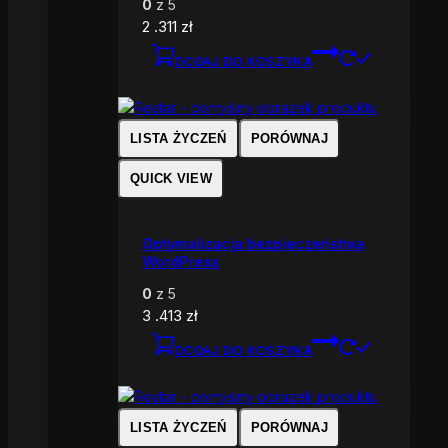
0
z 5
2 .311
zł
DODAJ DO KOSZYKA
LISTA ŻYCZEŃ
PORÓWNAJ
QUICK VIEW
Optymalizacja bezpieczeństwa
WordPress
0
z 5
3 .413
zł
DODAJ DO KOSZYKA
LISTA ŻYCZEŃ
PORÓWNAJ