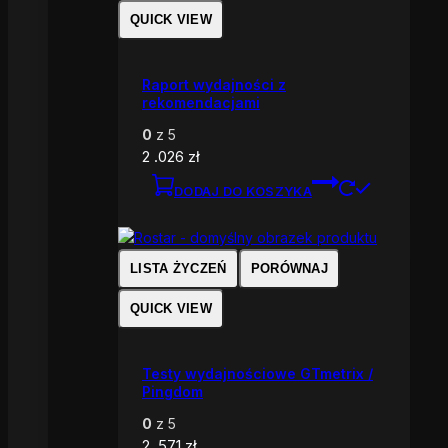
QUICK VIEW
Raport wydajności z
rekomendacjami
0
z 5
2 .026
zł
DODAJ DO KOSZYKA
LISTA ŻYCZEŃ
PORÓWNAJ
QUICK VIEW
Testy wydajnościowe GTmetrix /
Pingdom
0
z 5
2 .571
zł