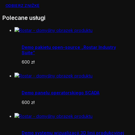
ODBIERZ ZNIŻKĘ
Polecane usługi
Demo pakietu open-source „Rostar Industry
Suite”
600
zł
Demo panelu operatorskiego SCADA
600
zł
Demo systemu wizualizacji 3D linii produkcyjnej