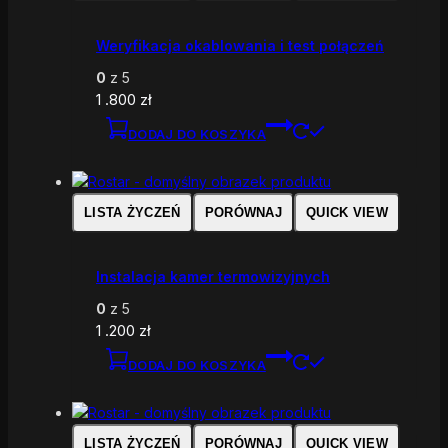
Weryfikacja okablowania i test połączeń
0
z 5
1 .800
zł
DODAJ DO KOSZYKA
LISTA ŻYCZEŃ
PORÓWNAJ
QUICK VIEW
Instalacja kamer termowizyjnych
0
z 5
1 .200
zł
DODAJ DO KOSZYKA
LISTA ŻYCZEŃ
PORÓWNAJ
QUICK VIEW