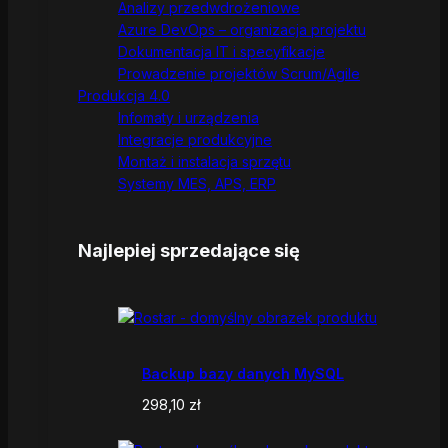
Analizy przedwdrożeniowe
Azure DevOps – organizacja projektu
Dokumentacja IT i specyfikacje
Prowadzenie projektów Scrum/Agile
Produkcja 4.0
Infomaty i urządzenia
Integracje produkcyjne
Montaż i instalacja sprzętu
Systemy MES, APS, ERP
Najlepiej sprzedające się
Backup bazy danych MySQL
298,10
zł