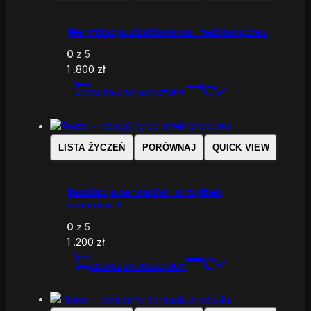
Weryfikacja okablowania i test połączeń
0
z 5
1 .800
zł
DODAJ DO KOSZYKA
LISTA ŻYCZEŃ
PORÓWNAJ
QUICK VIEW
Instalacja serwerów i urządzeń
sieciowych
0
z 5
1 .200
zł
DODAJ DO KOSZYKA