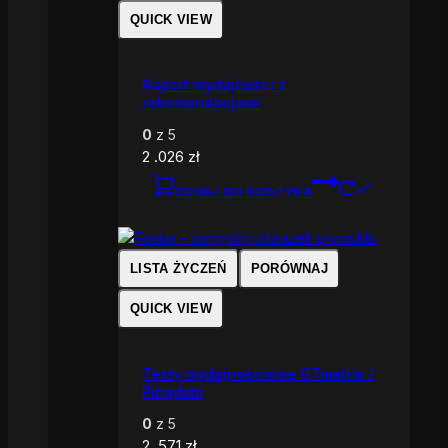
QUICK VIEW
Raport wydajności z
rekomendacjami
0
z 5
2 .026
zł
DODAJ DO KOSZYKA
LISTA ŻYCZEŃ
PORÓWNAJ
QUICK VIEW
Testy wydajnościowe GTmetrix /
Pingdom
0
z 5
2 .571
zł