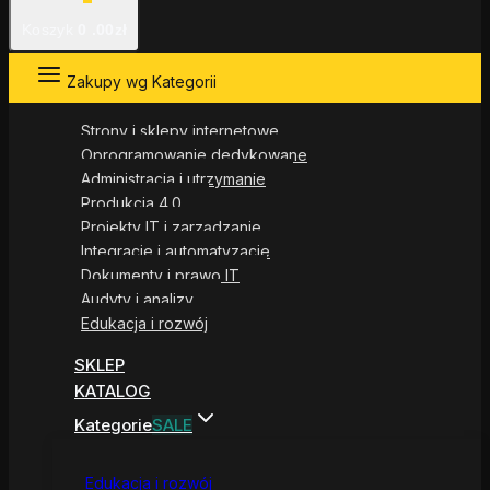
Koszyk
0
.00zł
Zakupy wg Kategorii
Strony i sklepy internetowe
Oprogramowanie dedykowane
Administracja i utrzymanie
Produkcja 4.0
Projekty IT i zarządzanie
Integracje i automatyzacje
Dokumenty i prawo IT
Audyty i analizy
Edukacja i rozwój
SKLEP
KATALOG
Kategorie
SALE
Edukacja i rozwój