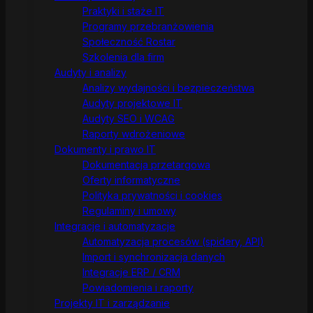
Praktyki i staże IT
Programy przebranżowienia
Społeczność Rostar
Szkolenia dla firm
Audyty i analizy
Analizy wydajności i bezpieczeństwa
Audyty projektowe IT
Audyty SEO i WCAG
Raporty wdrożeniowe
Dokumenty i prawo IT
Dokumentacja przetargowa
Oferty informatyczne
Polityka prywatności i cookies
Regulaminy i umowy
Integracje i automatyzacje
Automatyzacja procesów (spidery, API)
Import i synchronizacja danych
Integracje ERP / CRM
Powiadomienia i raporty
Projekty IT i zarządzanie