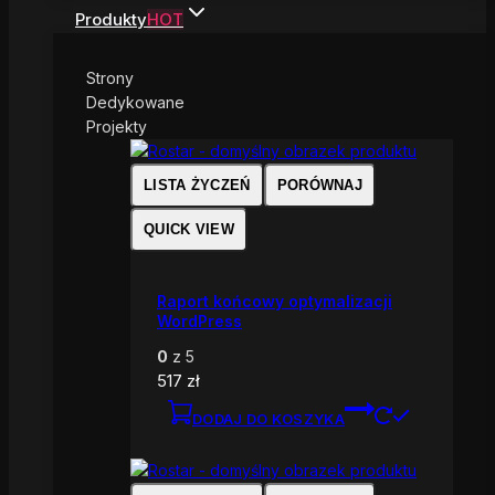
Produkty
HOT
Strony
Dedykowane
Projekty
LISTA ŻYCZEŃ
PORÓWNAJ
QUICK VIEW
Raport końcowy optymalizacji
WordPress
0
z 5
517
zł
DODAJ DO KOSZYKA