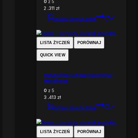
0
z 5
2 .311
zł
DODAJ DO KOSZYKA
LISTA ŻYCZEŃ
PORÓWNAJ
QUICK VIEW
Optymalizacja bezpieczeństwa
WordPress
0
z 5
3 .413
zł
DODAJ DO KOSZYKA
LISTA ŻYCZEŃ
PORÓWNAJ