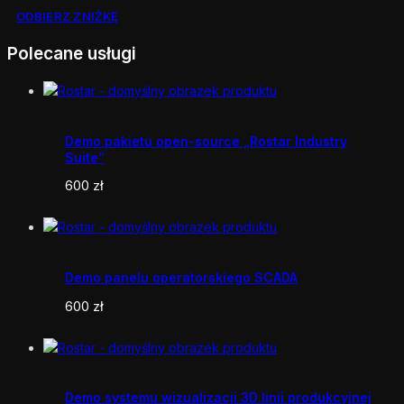
ODBIERZ ZNIŻKĘ
Polecane usługi
Demo pakietu open-source „Rostar Industry
Suite”
600
zł
Demo panelu operatorskiego SCADA
600
zł
Demo systemu wizualizacji 3D linii produkcyjnej