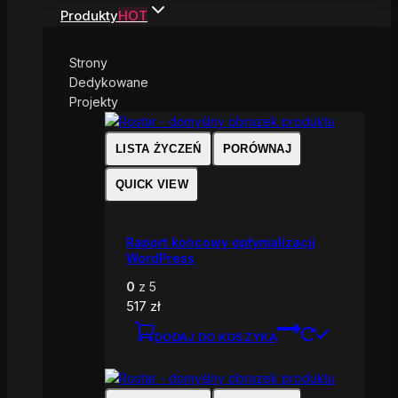
Produkty
HOT
Strony
Dedykowane
Projekty
LISTA ŻYCZEŃ
PORÓWNAJ
QUICK VIEW
Raport końcowy optymalizacji
WordPress
0
z 5
517
zł
DODAJ DO KOSZYKA