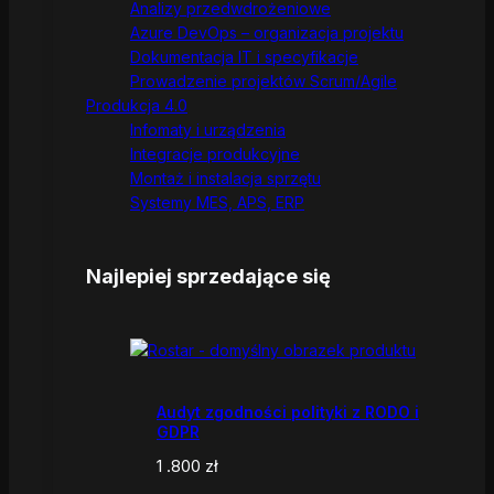
Analizy przedwdrożeniowe
Azure DevOps – organizacja projektu
Dokumentacja IT i specyfikacje
Prowadzenie projektów Scrum/Agile
Produkcja 4.0
Infomaty i urządzenia
Integracje produkcyjne
Montaż i instalacja sprzętu
Systemy MES, APS, ERP
Najlepiej sprzedające się
Audyt zgodności polityki z RODO i
GDPR
1 .800
zł