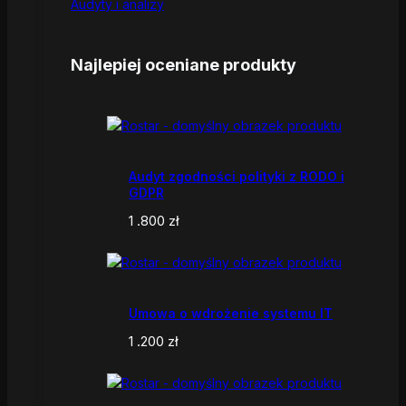
Audyty i analizy
Najlepiej oceniane produkty
Audyt zgodności polityki z RODO i
GDPR
1 .800
zł
Umowa o wdrożenie systemu IT
1 .200
zł