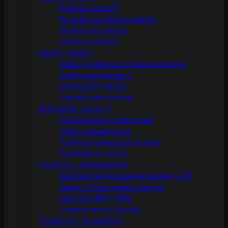
Praktyki i staże IT
Programy przebranżowienia
Społeczność Rostar
Szkolenia dla firm
Audyty i analizy
Analizy wydajności i bezpieczeństwa
Audyty projektowe IT
Audyty SEO i WCAG
Raporty wdrożeniowe
Dokumenty i prawo IT
Dokumentacja przetargowa
Oferty informatyczne
Polityka prywatności i cookies
Regulaminy i umowy
Integracje i automatyzacje
Automatyzacja procesów (spidery, API)
Import i synchronizacja danych
Integracje ERP / CRM
Powiadomienia i raporty
Projekty IT i zarządzanie