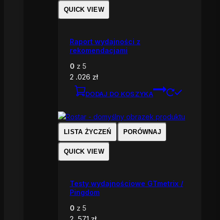
QUICK VIEW
Raport wydajności z
rekomendacjami
0
z 5
2 .026
zł
DODAJ DO KOSZYKA
LISTA ŻYCZEŃ
PORÓWNAJ
QUICK VIEW
Testy wydajnościowe GTmetrix /
Pingdom
0
z 5
2 .571
zł