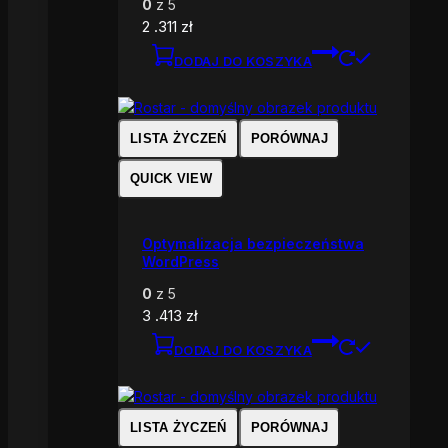
0
z 5
2 .311
zł
DODAJ DO KOSZYKA
LISTA ŻYCZEŃ
PORÓWNAJ
QUICK VIEW
Optymalizacja bezpieczeństwa
WordPress
0
z 5
3 .413
zł
DODAJ DO KOSZYKA
LISTA ŻYCZEŃ
PORÓWNAJ