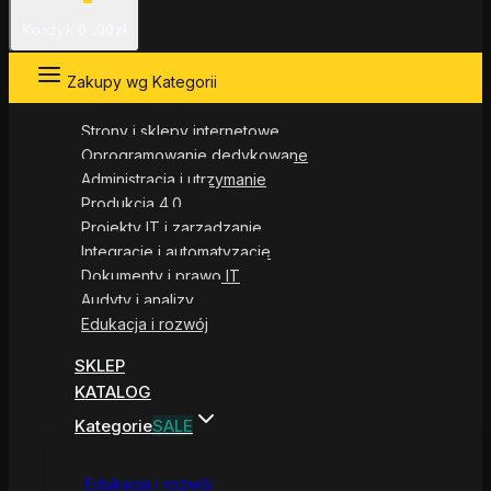
Koszyk
0
.00zł
Zakupy wg Kategorii
Strony i sklepy internetowe
Oprogramowanie dedykowane
Administracja i utrzymanie
Produkcja 4.0
Projekty IT i zarządzanie
Integracje i automatyzacje
Dokumenty i prawo IT
Audyty i analizy
Edukacja i rozwój
SKLEP
KATALOG
Kategorie
SALE
Edukacja i rozwój