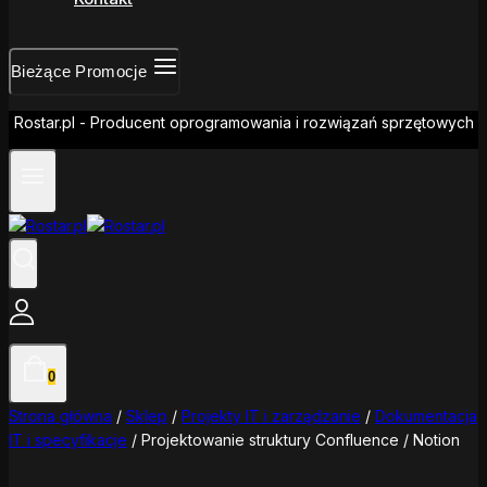
Bieżące Promocje
Rostar.pl - Producent oprogramowania i rozwiązań sprzętowych
0
Strona główna
/
Sklep
/
Projekty IT i zarządzanie
/
Dokumentacja
IT i specyfikacje
/
Projektowanie struktury Confluence / Notion